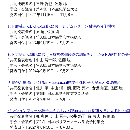
[ 共同発表者名 ] 三好 哲也, 佐藤 聡
[ 学会・会議名 ] 第97回日本生化学会大会
[ 発表日付 ] 2024年11月6日 ～ 11月8日
ヒト膵臓がんBxPC-3細胞におけるゲムシタビン耐性の分子機構
[ 共同発表者名 ] 原 遥, 佐藤 聡
[ 学会・会議名 ] 第83回日本癌学会学術総会
[ 発表日付 ] 2024年9月19日 ～ 9月21日
ヒト大腸がん細胞における核酸代謝経路の調節を介した5-FU耐性化の分
[ 共同発表者名 ] 中山 滉一郎, 佐藤 聡
[ 学会・会議名 ] 第83回日本癌学会学術総会
[ 発表日付 ] 2024年9月19日 ～ 9月21日
大腸がん細胞における5-Fluorouracil感受性化因子の探索と機能解析
[ 共同発表者名 ] 北川 華, 中山 滉一朗, 西澤 菜々, 倉坂 知夏, 佐藤 聡
[ 学会・会議名 ] 第68回日本薬学会関東支部大会
[ 発表日付 ] 2024年9月14日 ～ 9月15日
パッションフルーツ種子エキスおよびPiceatannol長期投与によるヒト
[ 共同発表者名 ] 梶 和芽, 川上 晋平, 松井 悠子, 森 貞夫, 佐藤 聡
[ 学会・会議名 ] 第17回日本ポリフェノール学会学術集会
[ 発表日付 ] 2024年8月30日 ～ 8月30日