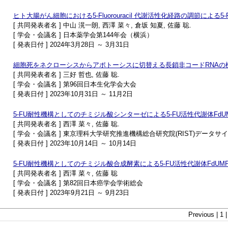
ヒト大腸がん細胞における5-Fluorouracil 代謝活性化経路の調節による5
[ 共同発表者名 ] 中山 滉一朗, 西澤 菜々, 倉坂 知夏, 佐藤 聡.
[ 学会・会議名 ] 日本薬学会第144年会（横浜）
[ 発表日付 ] 2024年3月28日 ～ 3月31日
細胞死をネクローシスからアポトーシスに切替える長鎖非コードRNAの
[ 共同発表者名 ] 三好 哲也, 佐藤 聡.
[ 学会・会議名 ] 第96回日本生化学会大会
[ 発表日付 ] 2023年10月31日 ～ 11月2日
5-FU耐性機構としてのチミジル酸シンターゼによる5-FU活性代謝体Fd
[ 共同発表者名 ] 西澤 菜々, 佐藤 聡.
[ 学会・会議名 ] 東京理科大学研究推進機構総合研究院(RIST)デ
[ 発表日付 ] 2023年10月14日 ～ 10月14日
5-FU耐性機構としてのチミジル酸合成酵素による5-FU活性代謝体FdU
[ 共同発表者名 ] 西澤 菜々, 佐藤 聡
[ 学会・会議名 ] 第82回日本癌学会学術総会
[ 発表日付 ] 2023年9月21日 ～ 9月23日
Previous | 1 