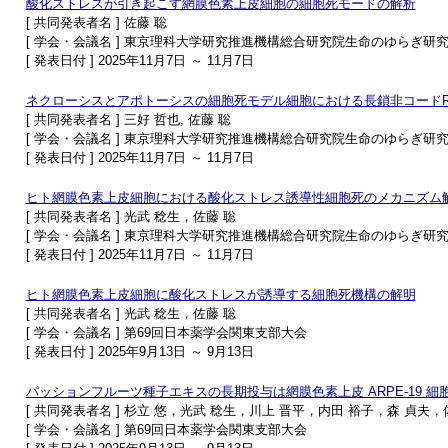
酸化ストレスが引き起こす網膜色素上皮細胞の細胞死モードの解析
[ 共同発表者名 ] 佐藤 聡
[ 学会・会議名 ] 東京理科大学研究推進機構総合研究院生命のゆらぎ
[ 発表日付 ] 2025年11月7日 ～ 11月7日
ネクローシスとアポトーシスの細胞死モデル細胞における長鎖非コードR
[ 共同発表者名 ] 三好 哲也, 佐藤 聡
[ 学会・会議名 ] 東京理科大学研究推進機構総合研究院生命のゆらぎ
[ 発表日付 ] 2025年11月7日 ～ 11月7日
ヒト網膜色素上皮細胞における酸化ストレス誘導性細胞死のメカニズム
[ 共同発表者名 ] 光武 稔生，佐藤 聡
[ 学会・会議名 ] 東京理科大学研究推進機構総合研究院生命のゆらぎ
[ 発表日付 ] 2025年11月7日 ～ 11月7日
ヒト網膜色素上皮細胞に酸化ストレスが誘導する細胞死機構の解明
[ 共同発表者名 ] 光武 稔生，佐藤 聡
[ 学会・会議名 ] 第69回日本薬学会関東支部大会
[ 発表日付 ] 2025年9月13日 ～ 9月13日
パッションフルーツ種子エキスの長期投与は網膜色素上皮 ARPE-19
[ 共同発表者名 ] 杉立 悠，光武 稔生，川上 晋平，内田 裕子，森 貞夫，
[ 学会・会議名 ] 第69回日本薬学会関東支部大会