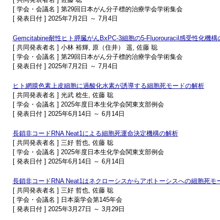
[ 学会・会議名 ] 第29回日本がん分子標的治療学会学術集会
[ 発表日付 ] 2025年7月2日 ～ 7月4日
Gemcitabine耐性ヒト膵臓がんBxPC-3細胞の5-Fluorouracil感受性化機
[ 共同発表者名 ] 小林 裕輝, 原（住井） 遥, 佐藤 聡
[ 学会・会議名 ] 第29回日本がん分子標的治療学会学術集会
[ 発表日付 ] 2025年7月2日 ～ 7月4日
ヒト網膜色素上皮細胞に過酸化水素が誘導する細胞死モードの解析
[ 共同発表者名 ] 光武 稔生, 佐藤 聡
[ 学会・会議名 ] 2025年度日本生化学会関東支部例会
[ 発表日付 ] 2025年6月14日 ～ 6月14日
長鎖非コードRNA Neat1による細胞死運命決定機構の解析
[ 共同発表者名 ] 三好 哲也, 佐藤 聡
[ 学会・会議名 ] 2025年度日本生化学会関東支部例会
[ 発表日付 ] 2025年6月14日 ～ 6月14日
長鎖非コードRNA Neat1はネクローシスからアポトーシスへの細胞死
[ 共同発表者名 ] 三好 哲也, 佐藤 聡
[ 学会・会議名 ] 日本薬学会第145年会
[ 発表日付 ] 2025年3月27日 ～ 3月29日