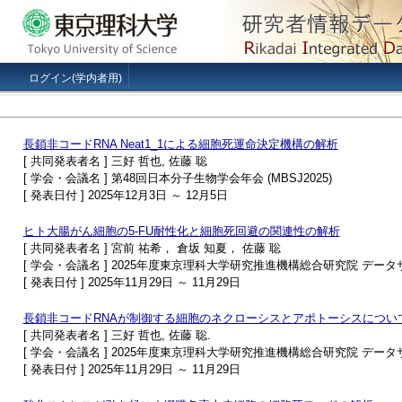
ログイン(学内者用)
長鎖非コードRNA Neat1_1による細胞死運命決定機構の解析
[ 共同発表者名 ] 三好 哲也, 佐藤 聡
[ 学会・会議名 ] 第48回日本分子生物学会年会 (MBSJ2025)
[ 発表日付 ] 2025年12月3日 ～ 12月5日
ヒト大腸がん細胞の5-FU耐性化と細胞死回避の関連性の解析
[ 共同発表者名 ] 宮前 祐希， 倉坂 知夏， 佐藤 聡
[ 学会・会議名 ] 2025年度東京理科大学研究推進機構総合研究院 デ
[ 発表日付 ] 2025年11月29日 ～ 11月29日
長鎖非コードRNAが制御する細胞のネクローシスとアポトーシスについ
[ 共同発表者名 ] 三好 哲也, 佐藤 聡.
[ 学会・会議名 ] 2025年度東京理科大学研究推進機構総合研究院 デ
[ 発表日付 ] 2025年11月29日 ～ 11月29日