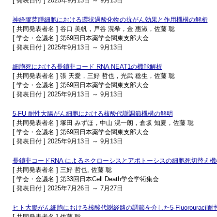
[ 発表日付 ] 2025年9月13日 ～ 9月13日
神経膠芽腫細胞における環状過酸化物の抗がん効果と作用機構の解析
[ 共同発表者名 ] 谷口 美帆，戸谷 滉希，金 惠淑，佐藤 聡
[ 学会・会議名 ] 第69回日本薬学会関東支部大会
[ 発表日付 ] 2025年9月13日 ～ 9月13日
細胞死における長鎖非コード RNA NEAT1の機能解析
[ 共同発表者名 ] 張 天愛，三好 哲也，光武 稔生，佐藤 聡
[ 学会・会議名 ] 第69回日本薬学会関東支部大会
[ 発表日付 ] 2025年9月13日 ～ 9月13日
5-FU 耐性大腸がん細胞における核酸代謝調節機構の解明
[ 共同発表者名 ] 塚田 みずほ，中山 滉一朗，倉坂 知夏，佐藤 聡
[ 学会・会議名 ] 第69回日本薬学会関東支部大会
[ 発表日付 ] 2025年9月13日 ～ 9月13日
長鎖非コードRNA によるネクローシスとアポトーシスの細胞死切替え機
[ 共同発表者名 ] 三好 哲也, 佐藤 聡
[ 学会・会議名 ] 第33回日本Cell Death学会学術集会
[ 発表日付 ] 2025年7月26日 ～ 7月27日
ヒト大腸がん細胞における核酸代謝経路の調節を介した5-Fluorouracil
[ 共同発表者名 ] 佐藤 聡