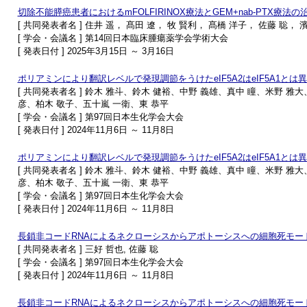
切除不能膵癌患者におけるmFOLFIRINOX療法とGEM+nab-PTX療
[ 共同発表者名 ] 住井 遥， 髙田 遼， 牧 賢利， 髙橋 洋子， 佐藤 聡， 
[ 学会・会議名 ] 第14回日本臨床腫瘍薬学会学術大会
[ 発表日付 ] 2025年3月15日 ～ 3月16日
ポリアミンにより翻訳レベルで発現調節をうけたeIF5A2はeIF5A1と
[ 共同発表者名 ] 鈴木 雅斗、鈴木 健裕、中野 義雄、真中 瞳、米野 雅
彦、柏木 敬子、五十嵐 一衛、東 恭平
[ 学会・会議名 ] 第97回日本生化学会大会
[ 発表日付 ] 2024年11月6日 ～ 11月8日
ポリアミンにより翻訳レベルで発現調節をうけたeIF5A2はeIF5A1と
[ 共同発表者名 ] 鈴木 雅斗、鈴木 健裕、中野 義雄、真中 瞳、米野 雅
彦、柏木 敬子、五十嵐 一衛、東 恭平
[ 学会・会議名 ] 第97回日本生化学会大会
[ 発表日付 ] 2024年11月6日 ～ 11月8日
長鎖非コードRNAによるネクローシスからアポトーシスへの細胞死モー
[ 共同発表者名 ] 三好 哲也, 佐藤 聡
[ 学会・会議名 ] 第97回日本生化学会大会
[ 発表日付 ] 2024年11月6日 ～ 11月8日
長鎖非コードRNAによるネクローシスからアポトーシスへの細胞死モー