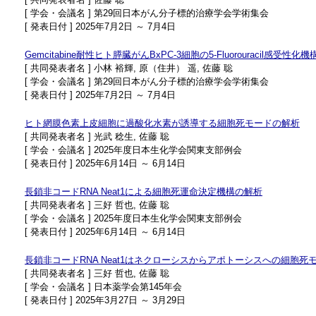
[ 学会・会議名 ] 第29回日本がん分子標的治療学会学術集会
[ 発表日付 ] 2025年7月2日 ～ 7月4日
Gemcitabine耐性ヒト膵臓がんBxPC-3細胞の5-Fluorouracil感受性化
[ 共同発表者名 ] 小林 裕輝, 原（住井） 遥, 佐藤 聡
[ 学会・会議名 ] 第29回日本がん分子標的治療学会学術集会
[ 発表日付 ] 2025年7月2日 ～ 7月4日
ヒト網膜色素上皮細胞に過酸化水素が誘導する細胞死モードの解析
[ 共同発表者名 ] 光武 稔生, 佐藤 聡
[ 学会・会議名 ] 2025年度日本生化学会関東支部例会
[ 発表日付 ] 2025年6月14日 ～ 6月14日
長鎖非コードRNA Neat1による細胞死運命決定機構の解析
[ 共同発表者名 ] 三好 哲也, 佐藤 聡
[ 学会・会議名 ] 2025年度日本生化学会関東支部例会
[ 発表日付 ] 2025年6月14日 ～ 6月14日
長鎖非コードRNA Neat1はネクローシスからアポトーシスへの細胞
[ 共同発表者名 ] 三好 哲也, 佐藤 聡
[ 学会・会議名 ] 日本薬学会第145年会
[ 発表日付 ] 2025年3月27日 ～ 3月29日