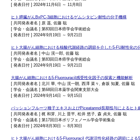
[ 発表日付 ] 2024年11月6日 ～ 11月8日
ヒト膵臓がんBxPC-3細胞におけるゲムシタビン耐性の分子機構
[ 共同発表者名 ] 原 遥, 佐藤 聡
[ 学会・会議名 ] 第83回日本癌学会学術総会
[ 発表日付 ] 2024年9月19日 ～ 9月21日
ヒト大腸がん細胞における核酸代謝経路の調節を介した5-FU耐性化の
[ 共同発表者名 ] 中山 滉一郎, 佐藤 聡
[ 学会・会議名 ] 第83回日本癌学会学術総会
[ 発表日付 ] 2024年9月19日 ～ 9月21日
大腸がん細胞における5-Fluorouracil感受性化因子の探索と機能解析
[ 共同発表者名 ] 北川 華, 中山 滉一朗, 西澤 菜々, 倉坂 知夏, 佐藤 聡
[ 学会・会議名 ] 第68回日本薬学会関東支部大会
[ 発表日付 ] 2024年9月14日 ～ 9月15日
パッションフルーツ種子エキスおよびPiceatannol長期投与によるヒ
[ 共同発表者名 ] 梶 和芽, 川上 晋平, 松井 悠子, 森 貞夫, 佐藤 聡
[ 学会・会議名 ] 第17回日本ポリフェノール学会学術集会
[ 発表日付 ] 2024年8月30日 ～ 8月30日
ヒト大腸がん細胞における5-Fluorouracil 代謝活性化経路の調節による