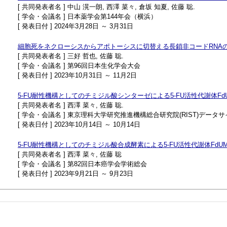
[ 共同発表者名 ] 中山 滉一朗, 西澤 菜々, 倉坂 知夏, 佐藤 聡.
[ 学会・会議名 ] 日本薬学会第144年会（横浜）
[ 発表日付 ] 2024年3月28日 ～ 3月31日
細胞死をネクローシスからアポトーシスに切替える長鎖非コードRNA
[ 共同発表者名 ] 三好 哲也, 佐藤 聡.
[ 学会・会議名 ] 第96回日本生化学会大会
[ 発表日付 ] 2023年10月31日 ～ 11月2日
5-FU耐性機構としてのチミジル酸シンターゼによる5-FU活性代謝体F
[ 共同発表者名 ] 西澤 菜々, 佐藤 聡.
[ 学会・会議名 ] 東京理科大学研究推進機構総合研究院(RIST)
[ 発表日付 ] 2023年10月14日 ～ 10月14日
5-FU耐性機構としてのチミジル酸合成酵素による5-FU活性代謝体Fd
[ 共同発表者名 ] 西澤 菜々, 佐藤 聡
[ 学会・会議名 ] 第82回日本癌学会学術総会
[ 発表日付 ] 2023年9月21日 ～ 9月23日