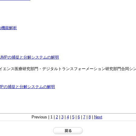
の機能解析
dUMPの捕捉と分解システムの解明
データサイエンス医療研究部門・デジタルトランスフォーメーション研究部門合同シ
UMPの捕捉と分解システムの解明
Previous | 1 |
2
|
3
|
4
|
5
|
6
|
7
|
8
|
Next