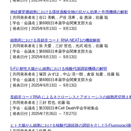
[ 発表日付 ] 2025年9月13日 ～ 9月13日
神経膠芽腫細胞における環状過酸化物の抗がん効果と作用機構の解析
[ 共同発表者名 ] 谷口 美帆，戸谷 滉希，金 惠淑，佐藤 聡
[ 学会・会議名 ] 第69回日本薬学会関東支部大会
[ 発表日付 ] 2025年9月13日 ～ 9月13日
細胞死における長鎖非コード RNA NEAT1の機能解析
[ 共同発表者名 ] 張 天愛，三好 哲也，光武 稔生，佐藤 聡
[ 学会・会議名 ] 第69回日本薬学会関東支部大会
[ 発表日付 ] 2025年9月13日 ～ 9月13日
5-FU 耐性大腸がん細胞における核酸代謝調節機構の解明
[ 共同発表者名 ] 塚田 みずほ，中山 滉一朗，倉坂 知夏，佐藤 聡
[ 学会・会議名 ] 第69回日本薬学会関東支部大会
[ 発表日付 ] 2025年9月13日 ～ 9月13日
長鎖非コードRNA によるネクローシスとアポトーシスの細胞死切替え
[ 共同発表者名 ] 三好 哲也, 佐藤 聡
[ 学会・会議名 ] 第33回日本Cell Death学会学術集会
[ 発表日付 ] 2025年7月26日 ～ 7月27日
ヒト大腸がん細胞における核酸代謝経路の調節を介した5-Fluorouraci
[ 共同発表者名 ] 佐藤 聡