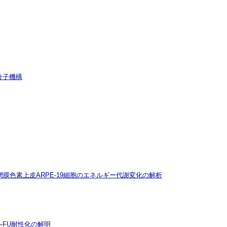
分子機構
ト網膜色素上皮ARPE-19細胞のエネルギー代謝変化の解析
5-FU耐性化の解明