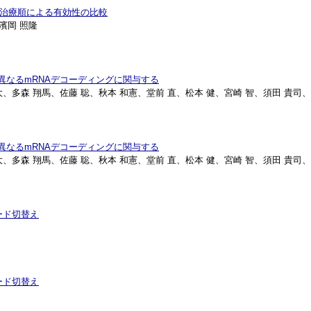
療法の治療順による有効性の比較
 濱岡 照隆
は異なるmRNAデコーディングに関与する
雅大、多森 翔馬、佐藤 聡、秋本 和憲、堂前 直、松本 健、宮崎 智、須田 貴司
は異なるmRNAデコーディングに関与する
雅大、多森 翔馬、佐藤 聡、秋本 和憲、堂前 直、松本 健、宮崎 智、須田 貴司
ード切替え
ード切替え