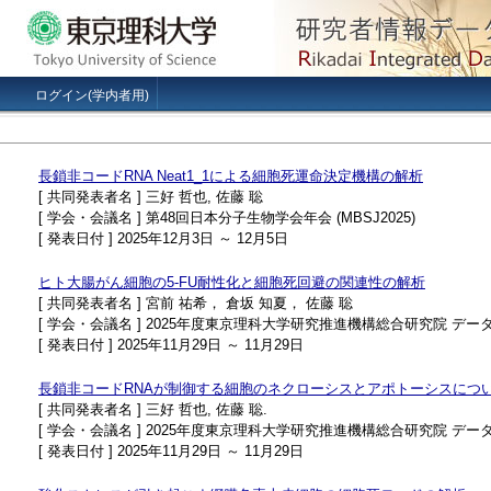
ログイン(学内者用)
長鎖非コードRNA Neat1_1による細胞死運命決定機構の解析
[ 共同発表者名 ] 三好 哲也, 佐藤 聡
[ 学会・会議名 ] 第48回日本分子生物学会年会 (MBSJ2025)
[ 発表日付 ] 2025年12月3日 ～ 12月5日
ヒト大腸がん細胞の5-FU耐性化と細胞死回避の関連性の解析
[ 共同発表者名 ] 宮前 祐希， 倉坂 知夏， 佐藤 聡
[ 学会・会議名 ] 2025年度東京理科大学研究推進機構総合研究院 
[ 発表日付 ] 2025年11月29日 ～ 11月29日
長鎖非コードRNAが制御する細胞のネクローシスとアポトーシスにつ
[ 共同発表者名 ] 三好 哲也, 佐藤 聡.
[ 学会・会議名 ] 2025年度東京理科大学研究推進機構総合研究院 
[ 発表日付 ] 2025年11月29日 ～ 11月29日