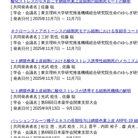
酸化ストレスが引き起こす網膜色素上皮細胞の細胞死モードの解析
[ 共同発表者名 ] 佐藤 聡
[ 学会・会議名 ] 東京理科大学研究推進機構総合研究院生命のゆらぎ
[ 発表日付 ] 2025年11月7日 ～ 11月7日
ネクローシスとアポトーシスの細胞死モデル細胞における長鎖非コード
[ 共同発表者名 ] 三好 哲也, 佐藤 聡
[ 学会・会議名 ] 東京理科大学研究推進機構総合研究院生命のゆらぎ
[ 発表日付 ] 2025年11月7日 ～ 11月7日
ヒト網膜色素上皮細胞における酸化ストレス誘導性細胞死のメカニズ
[ 共同発表者名 ] 光武 稔生，佐藤 聡
[ 学会・会議名 ] 東京理科大学研究推進機構総合研究院生命のゆらぎ
[ 発表日付 ] 2025年11月7日 ～ 11月7日
ヒト網膜色素上皮細胞に酸化ストレスが誘導する細胞死機構の解明
[ 共同発表者名 ] 光武 稔生，佐藤 聡
[ 学会・会議名 ] 第69回日本薬学会関東支部大会
[ 発表日付 ] 2025年9月13日 ～ 9月13日
パッションフルーツ種子エキスの長期投与は網膜色素上皮 ARPE-19
[ 共同発表者名 ] 杉立 悠，光武 稔生，川上 晋平，内田 裕子，森 貞夫
[ 学会・会議名 ] 第69回日本薬学会関東支部大会