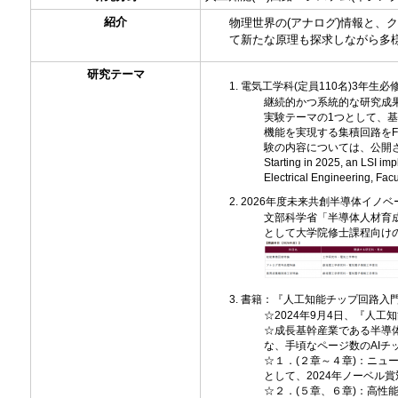
紹介
物理世界の(アナログ)情報と、
て新たな原理も探求しながら多様
研究テーマ
電気工学科(定員110名)3年生
継続的かつ系統的な研究成果
実験テーマの1つとして、
機能を実現する集積回路をF
験の内容については、公開
Starting in 2025, an LSI imp
Electrical Engineering, Facu
2026年度未来共創半導体イノベ
文部科学省「半導体人材育成
として大学院修士課程向けの
書籍：『人工知能チップ回路入
☆2024年9月4日、『人
☆成長基幹産業である半導
な、手頃なページ数のAI
☆１．(２章～４章)：ニ
として、2024年ノーベ
☆２．(５章、６章)：高