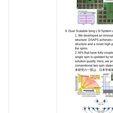
Dual Scalable Ising LSI System a
1. We developed an innovati
structure. DSAPS achieves du
structure and a novel high-
the spins.
2. APs that have fully-coupl
single spin is updated by re
solution quality. Here, we 
conventional two spin states 
本研究の一部は、日本学術振興