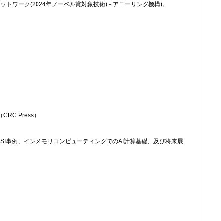
ットワーク(2024年ノーベル賞対象技術)＋アニーリング機構)。
ng』（CRC Press）
SI事例、インメモリコンピューティングでのAI計算基礎、及び将来展