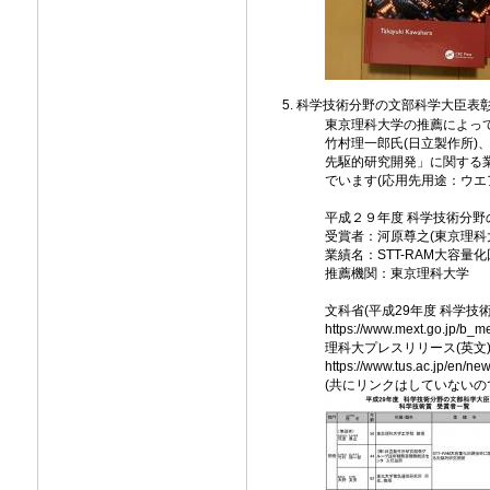
科学技術分野の文部科学大臣表
東京理科大学の推薦によって
竹村理一郎氏(日立製作所)、
先駆的研究開発」に関する業
でいます(応用先用途：ウ
平成２９年度 科学技術分野
受賞者：河原尊之(東京理科
業績名：STT-RAM大容
推薦機関：東京理科大学
文科省(平成29年度 科学技
https://www.mext.go.jp/b_m
理科大プレスリリース(英文
https://www.tus.ac.jp/en/
(共にリンクはしていないの