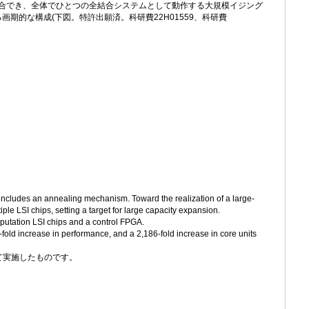
のまま結合でき、全体でひとつの全結合システムとして動作する大規模イジング
期的な構成(下図。特許出願済。科研費22H01559、科研費
It includes an annealing mechanism. Toward the realization of a large-
le LSI chips, setting a target for large capacity expansion.
putation LSI chips and a control FPGA.
old increase in performance, and a 2,186-fold increase in core units
受けて実施したものです。