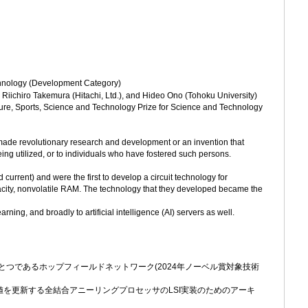
hnology (Development Category)
 Riichiro Takemura (Hitachi, Ltd.), and Hideo Ono (Tohoku University)
re, Sports, Science and Technology Prize for Science and Technology
ade revolutionary research and development or an invention that
eing utilized, or to individuals who have fostered such persons.
current) and were the first to develop a circuit technology for
city, nonvolatile RAM. The technology that they developed became the
ning, and broadly to artificial intelligence (AI) servers as well.
つであるホップフィールドネットワーク(2024年ノーベル賞対象技術
値を更新する全結合アニーリングプロセッサのLSI実装のためのアーキ