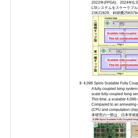
2022年(FPGA)、20
LSIシステムをスケーラブ
23K22829、科研費25K0784
4,096 Spins Scalable Fully Cou
A fully coupled Ising system
scale fully-coupled Ising se
This time, a scalable 4,09
Compared to an annealing em
(CPU and computation chip
本研究の一部は、日本学術振興会