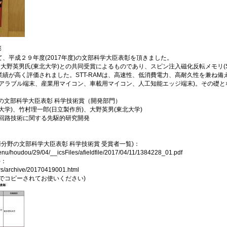
彰
、平成２９年度(2017年度)の文部科学大臣表彰を頂きました。
大野英男氏(東北大学)との共同受賞によるものであり、スピン注入磁化反転メモリ(ST
績が高く評価されました。STT-RAMは、高速性、低消費電力、高耐久性を兼ね
エアラブル端末、産業用マイコン、車載用マイコン、人工知能エッジ端末)。その礎と
の文部科学大臣表彰 科学技術賞（開発部門）
大学)、竹村理一郎(日立製作所)、大野英男(東北大学)
量化回路技術に関する先駆的研究開発
術分野の文部科学大臣表彰 科学技術賞 受賞者一覧)：
enu/houdou/29/04/__icsFiles/afieldfile/2017/04/11/1384228_01.pdf
)：
news/archive/20170419001.html
でコピーされてお使いください)