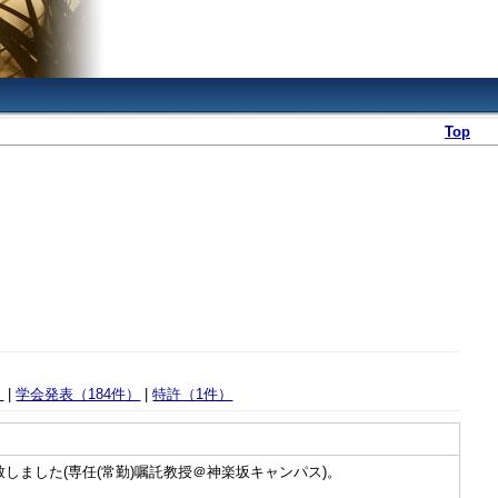
Top
）
|
学会発表（184件）
|
特許（1件）
任致しました(専任(常勤)嘱託教授＠神楽坂キャンパス)。