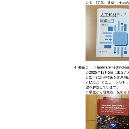
☆３．(７章、８章)：全結
書籍２：『Hardware Technologies fo
☆2025年12月5日に出版
☆次世代計算技術を体系的
☆LSI設計とニューラルネ
望を解説しています。
☆学生から研究者・技術者