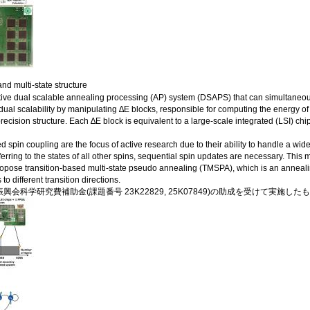
nd multi-state structure
ve dual scalable annealing processing (AP) system (DSAPS) that can simultaneousl
al scalability by manipulating ∆E blocks, responsible for computing the energy of t
precision structure. Each ∆E block is equivalent to a large-scale integrated (LSI) 
ed spin coupling are the focus of active research due to their ability to handle a 
ferring to the states of all other spins, sequential spin updates are necessary. This 
propose transition-based multi-state pseudo annealing (TMSPA), which is an anneal
to different transition directions.
会科学研究費補助金(課題番号 23K22829, 25K07849)の助成を受けて実施した