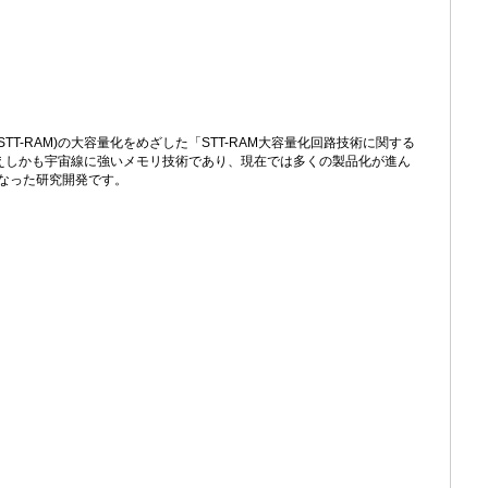
T-RAM)の大容量化をめざした「STT-RAM大容量化回路技術に関する
備えしかも宇宙線に強いメモリ技術であり、現在では多くの製品化が進ん
なった研究開発です。