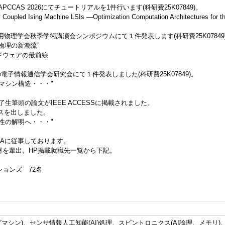
APCCAS 2026にてチュートリアルを1件行います(科研費25K07849)。
y Coupled Ising Machine LSIs —Optimization Computation Architectures for 
応用物理学会秋季学術講演会シンポジウムにて１件発表します(科研費25K07849
物理の新潮流”
ドウェアの最前線
の電子情報通信学会研究会にて１件発表しました(科研費25K07849)。
マシン構造・・・"
修了生筆頭の論文がIEEE ACCESSに掲載されました。
ースを出しました。
性の解明へ・・・"
CAに従事しております。
材を輩出。HP掲載就職先一覧から下記。
ョンズ 72名
グマシン)、センサ情報人工知能(AI)処理、スピントロニクス(AI論理、メモリ