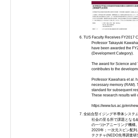
TUS Faculty Receives FY2017 C
Professor Takayuki Kawahara
have been awarded the FY20
(Development Category).
The award for Science and 
contributes to the developme
Professor Kawahara et al. ha
necessary memory (RAM). Th
standard for subsequent re
These research results will 
https://www.tus.ac.jp/en/n
全結合型イジング半導体システ
社会の至る所で課題となる組
の一つ)+アニーリング機構
2020年；一次元スピン配
テクチャ(NEDO先導調査研究2