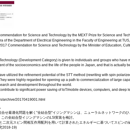
ommendation for Science and Technology by the MEXT Prize for Science and Tec
 of the Department of Electrical Engineering in the Faculty of Engineering at TUS,
17 Commendation for Science and Technology by the Minister of Education, Cultu
Technology (Development Category) is given to individuals and groups who have m
nt of the socioeconomics and the life of the people in Japan, and that is actually b
ve utilized the refinement potential of the STT method (rewriting with spin polarized 
ey were highly regarded for opening up a path to commercialization of large capa
search and development throughout the world.
contribute to significant power saving of IoT/mobile devices, computers, and deep lear
ews/archive/20170419001.html
ム
合せ最適化問題を解く"全結合型"イジングマシンは、ニューラルネットワークのひと
。この全結合型イジングマシンのLSI実装を検討。
列と二次元スピン間相互作用配列を用いて計算されたエネルギーに基づいてスピンの
018-19)