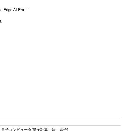
the Edge AI Era—"
)。
)、量子コンピュータ(量子計算手法、素子)