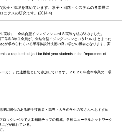
分の拡張・深堀を進めています。素子・回路・システムの各階層に
スの研究です。(2014.4)
生実験に、全結合型イジングマシンのLSI実装を組み込みました。
気工学科3年生全員が、全結合型イジングマシンという1つのまとまった
、強化が求められている半導体設計技術の良い学びの機会となります。実
nts, a required subject for third-year students in the Department of
：シーカ）」に連携校として参加しています。２０２６年度本事業の一環
報処理に関心のある若手技術者・高専・大学の学生の皆さんへおすすめ
路ブロックレベルで人工知能チップの構成。各種ニューラルネットワーク
単にだが触れている。
術。