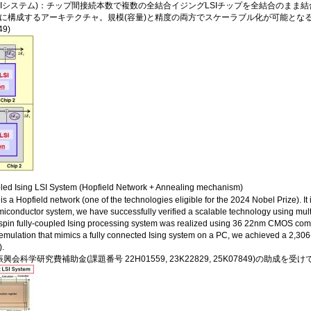
24年(LSIシステム)：チップ間接続本数で複数の全結合イジングLSIチップを全結合
ルに構成するアーキテクチャ。規模(容量)と精度の両方でスケーラブル化が可能となる画
9)
pled Ising LSI System (Hopfield Network + Annealing mechanism)
 is a Hopfield network (one of the technologies eligible for the 2024 Nobel Prize). 
miconductor system, we have successfully verified a scalable technology using multip
6-spin fully-coupled Ising processing system was realized using 36 22nm CMOS com
ulation that mimics a fully connected Ising system on a PC, we achieved a 2,306-f
).
科学研究費補助金(課題番号 22H01559, 23K22829, 25K07849)の助成を