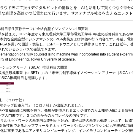
クラウド等にて扱うデジタルビットの情報とを、AIも活用して賢くつなぐ部
な処理を高速かつ低電力にて行います。サステナブル社会を支えるエレクトロニク
必修科目学生実験テーマに全結合型イジングマシンLSI実装
を踏まえ、2025年度から東京理科大学工学部電気工学科3年生の必修科目である学
基本的な全結合型イジングマシンのFPGA実装および評価を行う内容です。今後、電
PGAを用いて設計・実装し、LSIハードウエアとして動作させます。これは近年
されているシラバスで確認できます。
lementation of a fully coupled Ising machine was incorporated into student experime
lty of Engineering, Tokyo University of Science.
ーションアリーナ（SiCA）推奨科目の開講
拠点形成事業（enSET）」の「未来共創半導体イノベーションアリーナ（SiCA
SiCA推奨科目を開講します。
門』（コロナ社）
工知能チップ回路入門』（コロナ社）が出版されました。
体や集積回路に興味を持ち、発展が期待されるエッジ側での人工知能(AI)による情
チップ入門書です。３つの面からの入門レベルの内容です。
ューラルネットワークの基本的な説明から始め、電子回路の基本も概説した上で、回
ル賞対象技術であるホップフィールドネットワークやボルツマンマシンにも初歩的に簡
性能化に重要であるニアメモリコンピューティング、インメモリコンピューティング技