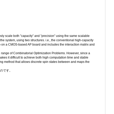
y scale both ”capacity” and ”precision” using the same scalable
he system, using two structures. i.e., the conventional high-capacity
chip on a CMOS-based AP board and includes the interaction matrix and
wide range of Combinatorial Optimization Problems. However, since a
makes it difficult to achieve both high computation time and stable
ing method that allows discrete spin states between and maps the
ものです。