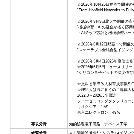
☆2026年10月25日福岡で開催の
"From Hopfield Networks to Full
☆2026年9月9日北大で開催の
”機械学習・AIの融合が拓く応用
・AIチップ設計と機械学習ハー
☆2026年6月12日那覇市で開催
"スケーラブル全結合型イジング
☆2026年5月4日2025年度修士
☆2026年6月5日ニュースリリ
"シリコン量子ビットの温度依存
☆文科省半導体人材育成事業Si
☆理科大は既に多くの半導体人
2022.3～2026.3卒累計
ソニーセミコンダクタソリューシ
キオクシア 49名
東京エレクトロン 49名
専攻分野
知的処理電子回路・デバイス工学
研究分野
人工知能(AI)回路・システム(イジン