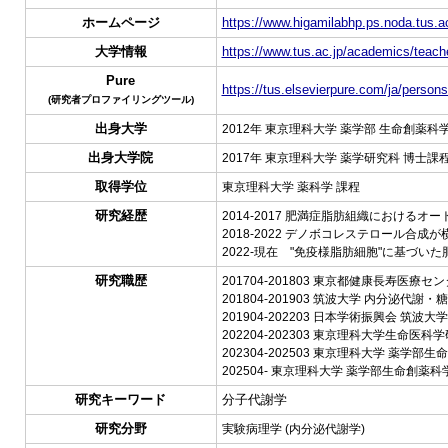
ホームページ
https://www.higamilabhp.ps.noda.tus.ac
大学情報
https://www.tus.ac.jp/academics/teache
Pure
https://tus.elsevierpure.com/ja/person
(研究者プロファイリングツール)
出身大学
2012年 東京理科大学 薬学部 生命創薬科
出身大学院
2017年 東京理科大学 薬学研究科 博士課程
取得学位
東京理科大学 薬科学 課程
研究経歴
2014-2017 肥満症脂肪組織における
2018-2022 デノボコレステロール
2022-現在 "免疫様脂肪細胞"に基づ
研究職歴
201704-201803 東京都健康長寿医療
201804-201903 筑波大学 内分泌代謝
201904-202203 日本学術振興会 筑
202204-202303 東京理科大学生命
202304-202503 東京理科大学 薬
202504- 東京理科大学 薬学部生命創
研究キーワード
分子代謝学
研究分野
実験病理学 (内分泌代謝学)