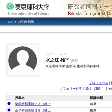
ログイン(学内者用)
ミズノエ ユウヘイ
水之江 雄平
講師
東京理科大学 薬学部 生命創薬科学科
プロフィール
|
レフェリー付学術論文（38件）
|
そ
授業名
開講学期
薬学特別実験２Ａ（樋上
前期
薬学特別実験２Ｂ（樋上
後期