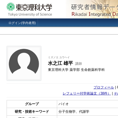
ログイン(学内者用)
ミズノエ ユウヘイ
水之江 雄平
講師
東京理科大学 薬学部 生命創薬科学科
プロフィール
|
レフェリー付学術論文（38件）
|
そ
グループ
バイオ
研究・技術キーワード
分子生物学、代謝学