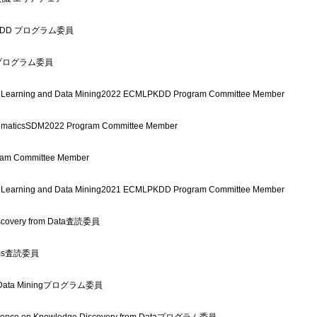
GKDD プログラム委員
 プログラム委員
e Learning and Data Mining2022 ECMLPKDD Program Committee Member
MathematicsSDM2022 Program Committee Member
ram Committee Member
e Learning and Data Mining2021 ECMLPKDD Program Committee Member
Discovery from Data査読委員
stems査読委員
e on Data Miningプログラム委員
ference on Knowledge Discovery from Dataプログラム委員