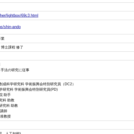
her/lightbox/69c3.html
ns/shin-ando
卒業
 博士課程 修了
事
検出手法の研究に従事
新領域創成科学研究科 学術振興会特別研究員（DC2）
理工学研究科 学術振興会特別研究員(PD)
究院 助手
研究科 助教
学研究科 助教
 講師
部 准教授
習 人工知能)