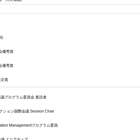
B)
会優秀賞
会優秀賞
論文賞
議プログラム委員会 査読者
ョン国際会議 Session Chair
Information Managementプログラム委員
際会議 エリアチェア