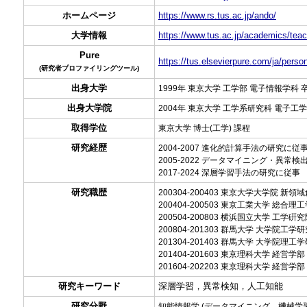
ホームページ
https://www.rs.tus.ac.jp/ando/
大学情報
https://www.tus.ac.jp/academics/teac
Pure
https://tus.elsevierpure.com/ja/perso
(研究者プロファイリングツール)
出身大学
1999年 東京大学 工学部 電子情報学科 
出身大学院
2004年 東京大学 工学系研究科 電子工学
取得学位
東京大学 博士(工学) 課程
研究経歴
2004-2007 進化的計算手法の研究に従
2005-2022 データマイニング・異常
2017-2024 深層学習手法の研究に従事
研究職歴
200304-200403 東京大学大学院 
200404-200503 東京工業大学 総合
200504-200803 横浜国立大学 工学硏
200804-201303 群馬大学 大学院工学
201304-201403 群馬大学 大学院理工
201404-201603 東京理科大学 経営学部
201604-202203 東京理科大学 経営学
研究キーワード
深層学習，異常検知，人工知能
研究分野
知能情報学 (データマイニング 機械学