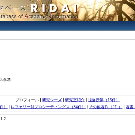
ス学科
プロフィール |
研究シーズ
|
研究室紹介
|
担当授業（15件）
4件）
|
レフェリー付プロシーディングス（34件）
|
その他著作（2件）
|
著書
1-2