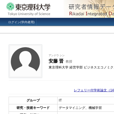
ログイン(学内者用)
アンドウ シン
安藤 晋
教授
東京理科大学 経営学部 ビジネスエコノミク
レフェリー付学術論文（1
グループ
IT
研究・技術キーワード
データマイニング、機械学習