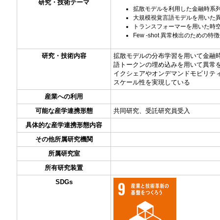
研究・技術テーマ
拡散モデルを利用した金融時系
大規模視覚言語モデルを用いた
トランスフォーマーを用いた時
Few -shot 異常検出のための特
研究・技術内容
拡散モデルの分布学習を用いて金融時
語トークンの埋め込みを用いて異常を検
イクシェアやオンデマンドモビリテ
スケール性を実現している
産業への利用
可能な産学連携形態
共同研究、受託研究員受入
具体的な産学連携形態内容
その他所属研究機関
所属研究室
所有研究装置
SDGs