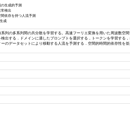
列の生成的予測
異常検出
空間依存を持つ人流予測
徴生成
系列の多系列間の共分散を学習する。高速フーリエ変換を用いた周波数空間で
出する．ドメインに適したプロンプトを選択する，トークンを学習する，などの方法で
ィーのデータセットにより移動する人流を予測する．空間的時間的依存性を並