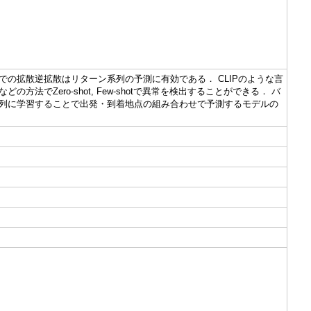
の拡散逆拡散はリターン系列の予測に有効である． CLIPのような言
Zero-shot, Few-shotで異常を検出することができる． バ
列に学習することで出発・到着地点の組み合わせで予測するモデルの