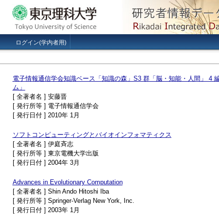
ログイン(学内者用)
電子情報通信学会知識ベース「知識の森」S3 群「脳・知能・人間」 4 編
ム」
[ 全著者名 ] 安藤晋
[ 発行所等 ] 電子情報通信学会
[ 発行日付 ] 2010年 1月
ソフトコンピューティングとバイオインフォマティクス
[ 全著者名 ] 伊庭斉志
[ 発行所等 ] 東京電機大学出版
[ 発行日付 ] 2004年 3月
Advances in Evolutionary Computation
[ 全著者名 ] Shin Ando Hitoshi Iba
[ 発行所等 ] Springer-Verlag New York, Inc.
[ 発行日付 ] 2003年 1月