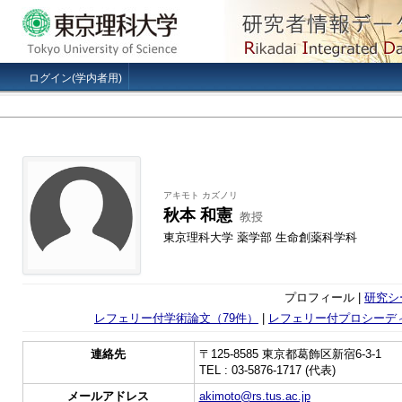
ログイン(学内者用)
アキモト カズノリ
秋本 和憲
教授
東京理科大学 薬学部 生命創薬科学科
プロフィール |
研究シ
レフェリー付学術論文（79件）
|
レフェリー付プロシーデ
連絡先
〒125-8585 東京都葛飾区新宿6-3-1
TEL : 03-5876-1717 (代表)
メールアドレス
akimoto@rs.tus.ac.jp