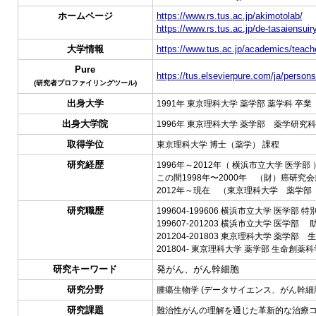
ホームページ
https://www.rs.tus.ac.jp/akimotolab/
https://www.rs.tus.ac.jp/de-tasaiensuir
大学情報
https://www.tus.ac.jp/academics/teache
Pure
https://tus.elsevierpure.com/ja/person
(研究者プロファイリングツール)
出身大学
1991年 東京理科大学 薬学部 薬学科 卒業
出身大学院
1996年 東京理科大学 薬学部 薬学研究科
取得学位
東京理科大学 博士（薬学） 課程
研究経歴
1996年～2012年（ 横浜市立大学 医学
この間1998年〜2000年 （財）癌研究会癌研究
2012年～現在 （東京理科大学 薬学
研究職歴
199604-199606 横浜市立大学 医学部 
199607-201203 横浜市立大学 医学部 
201204-201803 東京理科大学 薬学部
201804- 東京理科大学 薬学部 生命創薬
研究キーワード
発がん、がん幹細胞
研究分野
腫瘍生物学 (データサイエンス、がん幹細
研究課題
難治性がんの理解を通じた⾰新的な治療