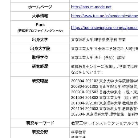
ホームページ
http://labs.m-mode.net
大学情報
https://www.tus.ac.jp/academics/teac
Pure
https://tus.elsevierpure.com/ja/pers
(研究者プロファイリングツール)
出身大学
東京理科大学 理学部 数学科 卒業
出身大学院
東京工業大学 社会理工学研究科 人間行
取得学位
東京工業大学 博士（学術） 課程
研究経歴
教職教育センターに所属し，学部では理
などをしています．
研究職歴
200804-201103 東京大学 大学院情報
200804-201303 青山学院大学 特別研
200910-201503 首都大学東京 （
201504-201803 東京工業大学（現
201804-202103 東京理科大学 教職
202104-202603 東京理科大学 教職教
202604- 東京理科大学 理学部第一部
研究キーワード
教育工学，インストラクショナルデ
研究分野
科学教育
教育工学