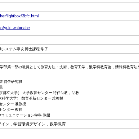
her/lightbox/3bfc.html
ons/yuki-watanabe
動システム専攻 博士課程 修了
学部第一部の教員として教育方法・技術，教育工学，数学科教育論，情報科教育法
学環 特任研究員
究員
現：東京都立大学） 大学教育センター 特任助教，助教
：東京科学大学） 教育革新センター 准教授
教育センター 准教授
育センター 教授
科学コミュニケーション学科 教授
ザイン，学習環境デザイン，数学教育