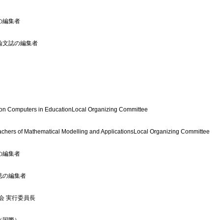
の編集者
論文誌の編集者
e on Computers in EducationLocal Organizing Committee
achers of Mathematical Modelling and ApplicationsLocal Organizing Committee
の編集者
誌の編集者
会 実行委員長
（国際）