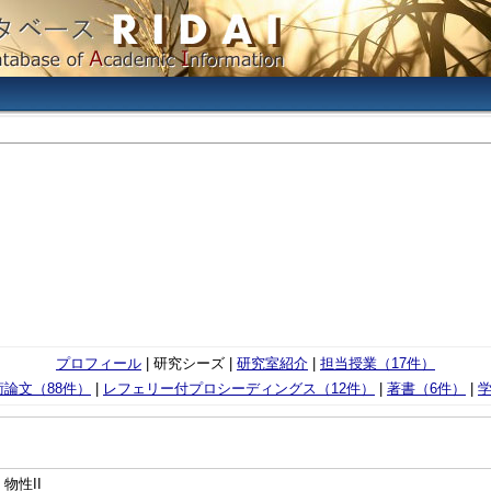
プロフィール
| 研究シーズ |
研究室紹介
|
担当授業（17件）
論文（88件）
|
レフェリー付プロシーディングス（12件）
|
著書（6件）
|
学
物性II