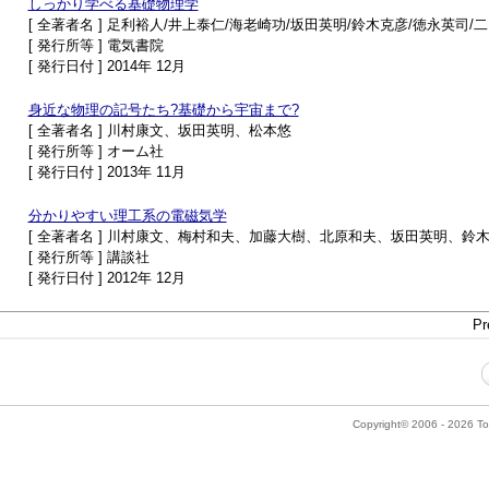
しっかり学べる基礎物理学
[ 全著者名 ] 足利裕人/井上泰仁/海老崎功/坂田英明/鈴木克彦/徳永英司/
[ 発行所等 ] 電気書院
[ 発行日付 ] 2014年 12月
身近な物理の記号たち?基礎から宇宙まで?
[ 全著者名 ] 川村康文、坂田英明、松本悠
[ 発行所等 ] オーム社
[ 発行日付 ] 2013年 11月
分かりやすい理工系の電磁気学
[ 全著者名 ] 川村康文、梅村和夫、加藤大樹、北原和夫、坂田英明、鈴
[ 発行所等 ] 講談社
[ 発行日付 ] 2012年 12月
Pr
Copyright© 2006 - 2026 Tok