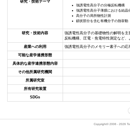
研究・技術テーマ
強誘電性高分子の分極反転機構
強誘電性高分子薄膜における結晶
高分子の局所物性計測
鎖状部分を含む有機分子の熱挙動
研究・技術内容
強誘電性高分子の基礎物性の解明を主
反転機構、圧電・焦電特性測定など、
産業への利用
強誘電性高分子のメモリー素子への応
可能な産学連携形態
具体的な産学連携形態内容
その他所属研究機関
所属研究室
所有研究装置
SDGs
Copyright© 2006 - 2026 Tok