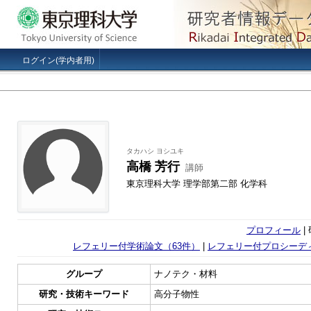
ログイン(学内者用)
タカハシ ヨシユキ
高橋 芳行
講師
東京理科大学 理学部第二部 化学科
プロフィール
|
レフェリー付学術論文（63件）
|
レフェリー付プロシーデ
グループ
ナノテク・材料
研究・技術キーワード
高分子物性