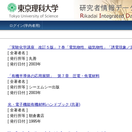
ログイン(学内者用)
「実験化学講座 改訂５版」７巻「電気物性、磁気物性」「誘電現象／
[ 全著者名 ]
[ 発行所等 ] 丸善
[ 発行日付 ] 2003年
「有機半導体の応用展開」 第７章 圧電・焦電材料
[ 全著者名 ]
[ 発行所等 ] シーエムシー出版
[ 発行日付 ] 2003年
光・電子機能有機材料ハンドブック (共著)
[ 全著者名 ]
[ 発行所等 ] 朝倉書店
[ 発行日付 ] 1995年