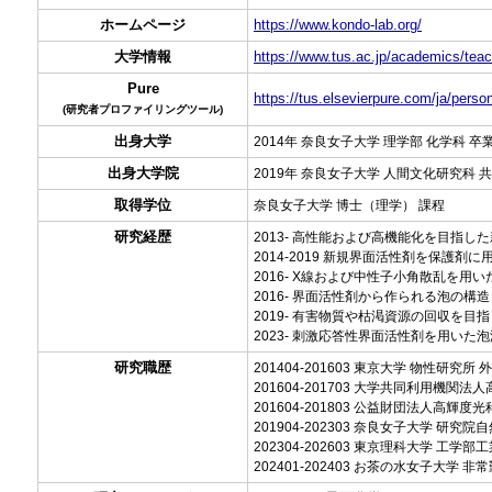
ホームページ
https://www.kondo-lab.org/
大学情報
https://www.tus.ac.jp/academics/teac
Pure
https://tus.elsevierpure.com/ja/perso
(研究者プロファイリングツール)
出身大学
2014年 奈良女子大学 理学部 化学科 卒
出身大学院
2019年 奈良女子大学 人間文化研究科 
取得学位
奈良女子大学 博士（理学） 課程
研究経歴
2013- 高性能および高機能化を目指
2014-2019 新規界面活性剤を保護
2016- X線および中性子小角散乱を
2016- 界面活性剤から作られる泡の
2019- 有害物質や枯渇資源の回収を
2023- 刺激応答性界面活性剤を用い
研究職歴
201404-201603 東京大学 物性研究所
201604-201703 大学共同利用機
201604-201803 公益財団法人高輝
201904-202303 奈良女子大学 研究
202304-202603 東京理科大学 工学部
202401-202403 お茶の水女子大学 非