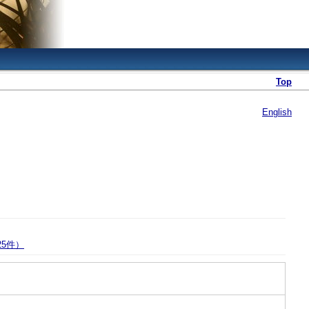
Top
English
25件）