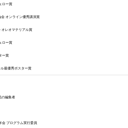
ェロー賞
論会 オンライン優秀講演賞
 オレオマテリアル賞
ェロー賞
ター賞
ール最優秀ポスター賞
誌の編集者
年会 プログラム実行委員