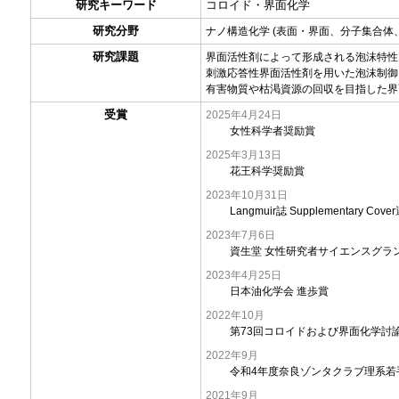
研究キーワード
コロイド・界面化学
研究分野
ナノ構造化学 (表面・界面、分子集合体
研究課題
界面活性剤によって形成される泡沫特性
刺激応答性界面活性剤を用いた泡沫制御
有害物質や枯渇資源の回収を目指した界
受賞
2025年4月24日
女性科学者奨励賞
2025年3月13日
花王科学奨励賞
2023年10月31日
Langmuir誌 Supplementary Cove
2023年7月6日
資生堂 女性研究者サイエンスグラ
2023年4月25日
日本油化学会 進歩賞
2022年10月
第73回コロイドおよび界面化学討
2022年9月
令和4年度奈良ゾンタクラブ理系若
2021年9月