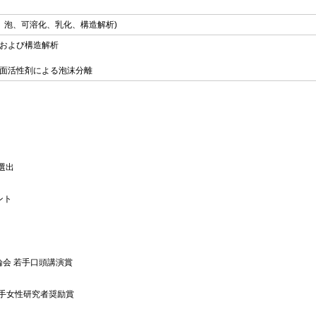
、泡、可溶化、乳化、構造解析)
および構造解析
面活性剤による泡沫分離
r選出
ント
論会 若手口頭講演賞
手女性研究者奨励賞