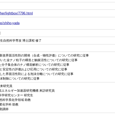
her/lightbox/7796.html
ns/shiho-yada
業
共生自然科学専攻 博士課程 修了
した新規界面活性剤の開発（合成・物性評価）についての研究に従事
剤に用いた金ナノ粒子の構造と触媒活性についての研究に従事
用いた分子集合体のナノ構造解析についての研究に従事
構造と安定性の評価および応用についての研究に従事
目指した界面活性剤による泡沫分離についての研究に従事
た泡沫制御についての研究に従事
 外来研究員
関法人高エネルギー加速器研究機構 来訪研究員
度光科学研究センター 研究生
院自然科学系化学領域 助教
工業化学科 助教
常勤講師