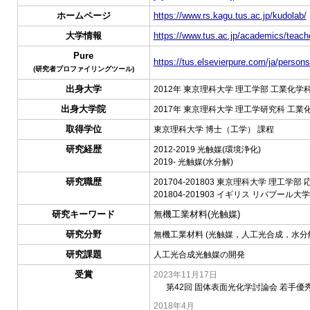
ホームページ
https://www.rs.kagu.tus.ac.jp/kudolab/
大学情報
https://www.tus.ac.jp/academics/teache
Pure
https://tus.elsevierpure.com/ja/person
(研究者プロファイリングツール)
出身大学
2012年 東京理科大学 理工学部 工業化学科
出身大学院
2017年 東京理科大学 理工学研究科 工業
取得学位
東京理科大学 博士（工学） 課程
研究経歴
2012-2019 光触媒(環境浄化)
2019- 光触媒(水分解)
研究職歴
201704-201803 東京理科大学 理工
201804-201903 イギリス リバプール
研究キーワード
無機工業材料(光触媒)
研究分野
無機工業材料 (光触媒，人工光合成，水分
研究課題
人工光合成光触媒の開発
受賞
2023年11月17日
第42回 固体表面光化学討論会 若手優
2018年4月