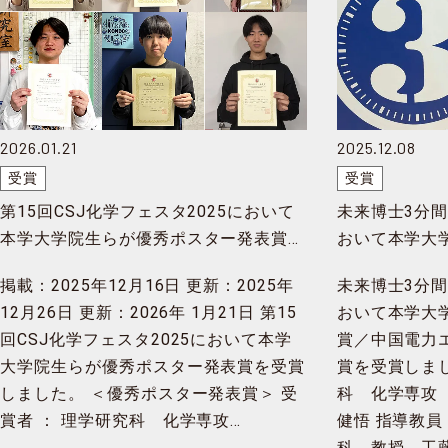
2026.01.21
2025.12.08
受賞
受賞
第15回CSJ化学フェスタ2025において
未来博士3分間
本学大学院生らが優秀ポスター発表賞を
おいて本学大
受賞
賞／中国電力
掲載：2025年12月16日 更新：2025年
未来博士3分間
賞を受賞
12月26日 更新：2026年 1月21日 第15
おいて本学大
回CSJ化学フェスタ2025において本学
賞／中国電力
大学院生らが優秀ポスター発表賞を受賞
賞を受賞しまし
しました。 ＜優秀ポスター発表賞＞ 受
科 化学専攻
賞者 ： 理学研究科 化学専攻…
健悟 指導教員
科 教授 工藤