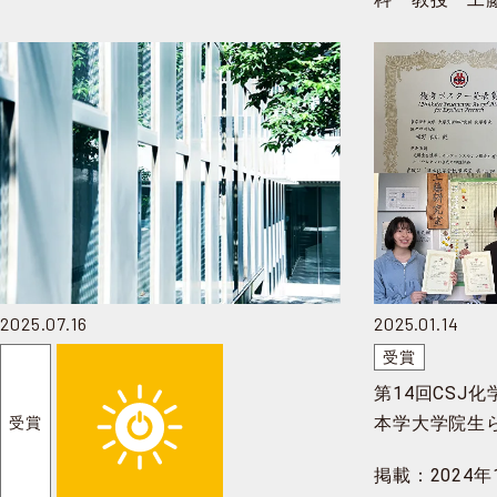
2025.07.16
2025.01.14
受賞
第14回CSJ
本学大学院生
受賞
賞、優秀ポス
掲載：2024年
賞を受賞