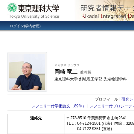
ログイン(学内者用)
オカザキ リュウジ
岡崎 竜二
准教授
東京理科大学 創域理工学部 先端物理学科
プロフィール |
研究シ
レフェリー付学術論文（89件）
|
レフェリー付プロシーデ
連絡先
〒278-8510 千葉県野田市山崎2641
TEL : 04-7124-1501 (代表) 内線：320
TEL :
04-7122-9351 (直通)