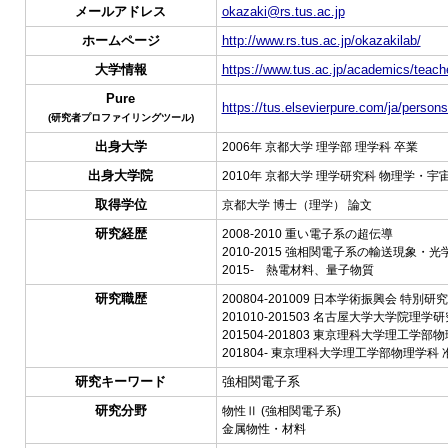
メールアドレス
okazaki@rs.tus.ac.jp
ホームページ
http://www.rs.tus.ac.jp/okazakilab/
大学情報
https://www.tus.ac.jp/academics/teache
Pure
https://tus.elsevierpure.com/ja/persons
(研究者プロファイリングツール)
出身大学
2006年 京都大学 理学部 理学科 卒業
出身大学院
2010年 京都大学 理学研究科 物理学・宇
取得学位
京都大学 博士（理学） 論文
研究経歴
2008-2010 重い電子系の超伝導
2010-2015 強相関電子系の輸送現象・
2015- 熱電材料、量子物質
研究職歴
200804-201009 日本学術振興会 特別研
201010-201503 名古屋大学大学院理学
201504-201803 東京理科大学理工学部
201804- 東京理科大学理工学部物理学科 
研究キーワード
強相関電子系
研究分野
物性Ⅱ (強相関電子系)
金属物性・材料