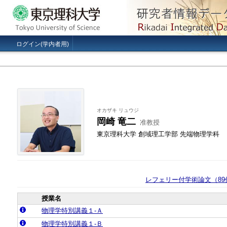
ログイン(学内者用)
オカザキ リュウジ
岡崎 竜二
准教授
東京理科大学 創域理工学部 先端物理学科
レフェリー付学術論文（89
授業名
物理学特別講義１‐Ａ
物理学特別講義１‐Ｂ