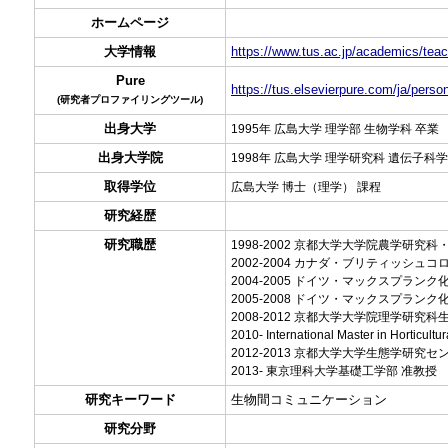
ホームページ
大学情報
https://www.tus.ac.jp/academics/teac
Pure
https://tus.elsevierpure.com/ja/perso
(研究者プロファイリングツール)
出身大学
1995年 広島大学 理学部 生物学科 卒業
出身大学院
1998年 広島大学 理学研究科 遺伝子科
取得学位
広島大学 博士（理学） 課程
研究経歴
研究職歴
1998-2002 京都大学大学院農学研
2002-2004 カナダ・ブリティッシ
2004-2005 ドイツ・マックスプラ
2005-2008 ドイツ・マックスプラ
2008-2012 京都大学大学院理学研究
2010- International Master in H
2012-2013 京都大学大学生態学研究セ
2013- 東京理科大学基礎工学部 准教授
研究キーワード
生物間コミュニケーション
研究分野