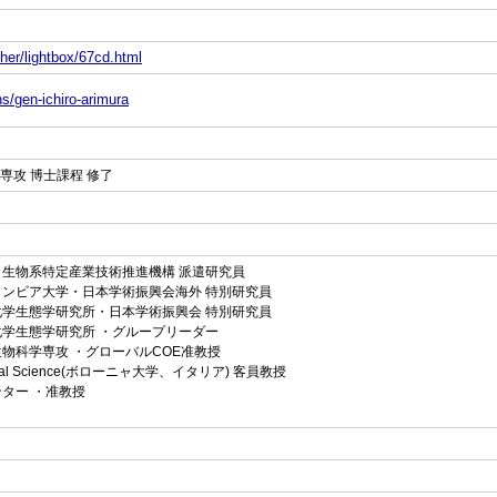
her/lightbox/67cd.html
ns/gen-ichiro-arimura
学専攻 博士課程 修了
究科・生物系特定産業技術推進機構 派遣研究員
ュコロンビア大学・日本学術振興会海外 特別研究員
ンク化学生態学研究所・日本学術振興会 特別研究員
ンク化学生態学研究所 ・グループリーダー
科生物科学専攻 ・グローバルCOE准教授
orticultural Science(ボローニャ大学、イタリア) 客員教授
ンター ・准教授