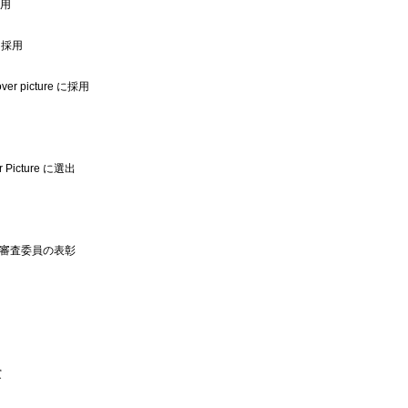
採用
 に採用
er picture に採用
er Picture に選出
段審査委員の表彰
賞