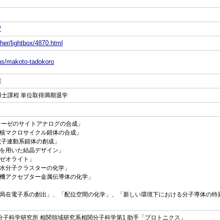
/
her/lightbox/4870.html
ons/makoto-tadokoro
業
 博士課程 単位取得満期退学
ロゲナーゼのサイトアナログの合成」
性多核マクロサイクル錯体の合成」
ン電子連動系錯体の創成」
錯体を用いた結晶デザイン」
性ゼオライト」
巨大水分子クラスターの化学」
い有機アクセプター金属伝導体の化学」
局在電子系の創出」、「配位空間の化学」、「新しい環境下における分子導体の特
究機構分子科学研究所 相関領域研究系相関分子科学第1 助手「プロトニクス」