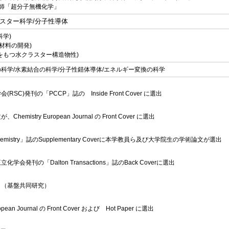
部 講師「超分子無機化学」
ラスター科学/分子性導体
科学)
材料の開発)
をもつ水クラスター構造物性)
科学/水素結合の科学/分子性錯体導体/エネルギー変換の科学
)発刊の「PCCP」誌の Inside Front Cover に選出
stry European Journal の Front Cover に選出
hemistry」誌のSupplementary Coverに本学教員ら及び大学院生の学術論文が選出
刊の「Dalton Transactions」誌のBack Coverに選出
 （基盤共同研究）
an Journal の Front Cover および Hot Paper に選出