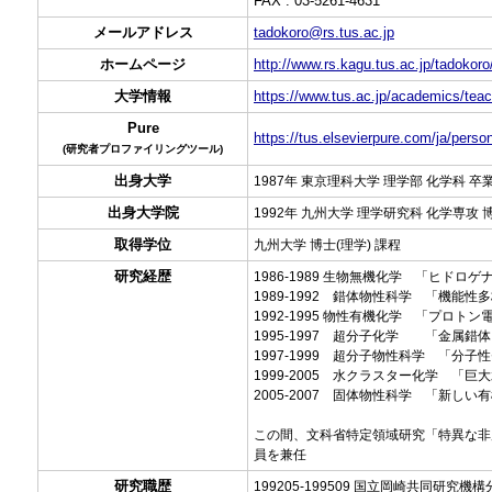
FAX : 03-5261-4631
メールアドレス
tadokoro@rs.tus.ac.jp
ホームページ
http://www.rs.kagu.tus.ac.jp/tadokoro
大学情報
https://www.tus.ac.jp/academics/teac
Pure
https://tus.elsevierpure.com/ja/pers
(研究者プロファイリングツール)
出身大学
1987年 東京理科大学 理学部 化学科 卒
出身大学院
1992年 九州大学 理学研究科 化学専攻
取得学位
九州大学 博士(理学) 課程
研究経歴
1986-1989 生物無機化学 「ヒド
1989-1992 錯体物性科学 「機能
1992-1995 物性有機化学 「プロト
1995-1997 超分子化学 「金属
1997-1999 超分子物性科学 「分子
1999-2005 水クラスター化学 「
2005-2007 固体物性科学 「新し
この間、文科省特定領域研究「特異な非
員を兼任
研究職歴
199205-199509 国立岡崎共同研