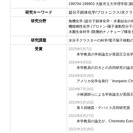
199704-199903 大阪市立大学理学
研究キーワード
超分子錯体化学/プロトニクス/水ク
研究分野
無機化学 (超分子錯体化学・水素結合の
機能物性化学 (プロトン-陽子連動型分子
水圏生命科学 (階層的ナノチューブ構造
研究課題
水分子クラスターの科学/電子陽子移動の
受賞
2025年5月7日
本学教員の学術論文が英国王立化学会(RSC
2024年9月5日
本学教員の日大との共同研究の論文が、Chemi
2024年8月19日
アメリカ化学会発行「Inorganic C
2024年7月16日
小林講師らによる学術論文が英国王立化学会発
2023年5月10日
第５回物質・デバイス共同研究賞
2022年6月27日
本学教員の論文が、Chemistry Europe
2021年3月18日