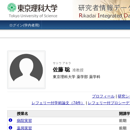
ログイン(学内者用)
サトウ アキラ
佐藤 聡
准教授
東京理科大学 薬学部 薬学科
プロフィール
|
研究シ
レフェリー付学術論文（74件）
|
レフェリー付プロシーデ
授業名
開講
病院実習
前期
薬局実習
前期