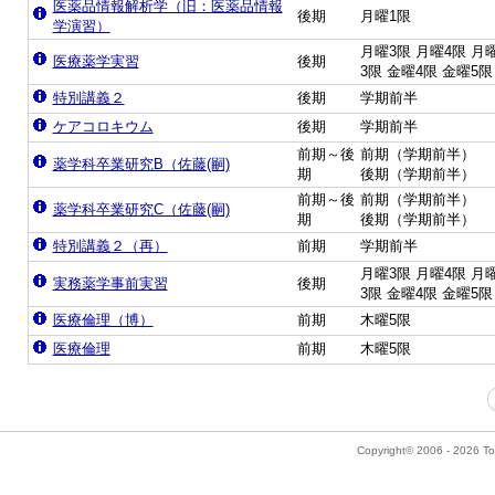
医薬品情報解析学（旧：医薬品情報
後期
月曜1限
学演習）
月曜3限 月曜4限 月曜
医療薬学実習
後期
3限 金曜4限 金曜5限
特別講義２
後期
学期前半
ケアコロキウム
後期
学期前半
前期～後
前期（学期前半）
薬学科卒業研究B（佐藤(嗣)
期
後期（学期前半）
前期～後
前期（学期前半）
薬学科卒業研究C（佐藤(嗣)
期
後期（学期前半）
特別講義２（再）
前期
学期前半
月曜3限 月曜4限 月曜
実務薬学事前実習
後期
3限 金曜4限 金曜5限
医療倫理（博）
前期
木曜5限
医療倫理
前期
木曜5限
Copyright© 2006 - 2026 Tok