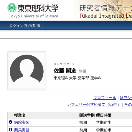
ログイン(学内者用)
サトウ ツグミチ
佐藤 嗣道
教授
東京理科大学 薬学部 薬学科
プロフィール
|
研究シ
レフェリー付学術論文（62件）
|
その
授業名
開講学期
曜日時限
病院実習
前期
学期前半
薬局実習
前期
学期前半