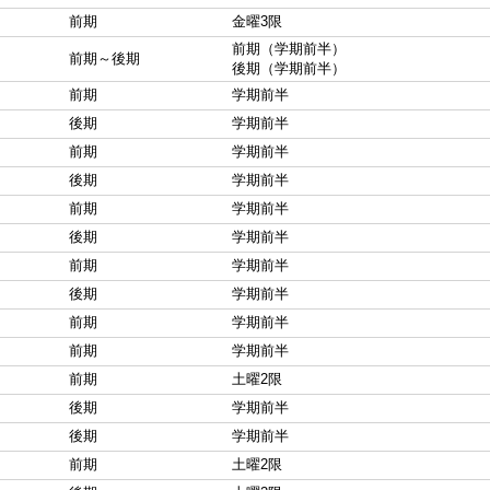
前期
金曜3限
前期（学期前半）
前期～後期
後期（学期前半）
前期
学期前半
後期
学期前半
前期
学期前半
後期
学期前半
前期
学期前半
後期
学期前半
前期
学期前半
後期
学期前半
前期
学期前半
前期
学期前半
前期
土曜2限
後期
学期前半
後期
学期前半
前期
土曜2限