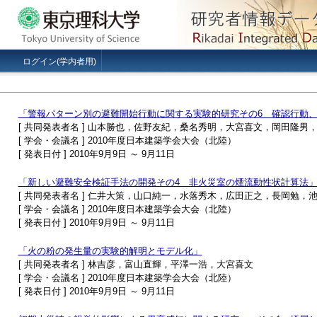
ログイン(学内者用)
「警報パターン別の避難開始行動に関する実験的研究その6 確認行動
[ 共同発表者名 ] 山本勝也，佐野友紀，桑名秀明，大宮喜文，岡田隆
[ 学会・会議名 ] 2010年度日本建築学会大会（北陸）
[ 発表日付 ] 2010年9月9日 ～ 9月11日
「新しい避難安全検証手法の開発その4 非火災室の煙流動性状計算法
[ 共同発表者名 ] 仁井大策，山口純一，水落秀木，広田正之，長岡勉
[ 学会・会議名 ] 2010年度日本建築学会大会（北陸）
[ 発表日付 ] 2010年9月9日 ～ 9月11日
「火の粉の発生量の実験的解明とモデル化」
[ 共同発表者名 ] 林吉彦，富山直輝，平澤一浩，大宮喜文
[ 学会・会議名 ] 2010年度日本建築学会大会（北陸）
[ 発表日付 ] 2010年9月9日 ～ 9月11日