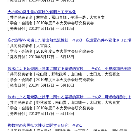
[ 発表日付 ] 2010年5月17日 ～ 5月18日
火の粉の発生量の実験的解明とモデル化
[ 共同発表者名 ] 林吉彦，冨山直輝，平澤一浩，大宮喜文
[ 学会・会議名 ] 2010年度日本火災学会研究発表会
[ 発表日付 ] 2010年5月17日 ～ 5月18日
庇の影響を考慮した噴出熱気流性状 その3 庇設置条件を変化させた
[ 共同発表者名 ] 大宮喜文
[ 学会・会議名 ] 2010年度日本火災学会研究発表会
[ 発表日付 ] 2010年5月17日 ～ 5月18日
散水による延焼防止効果に関する基礎的実験 ―その1 小規模加熱実
[ 共同発表者名 ] 松山賢，野秋政希，山口純一，太田充，大宮喜文
[ 学会・会議名 ] 2010年度日本火災学会研究発表会
[ 発表日付 ] 2010年5月17日 ～ 5月18日
散水による延焼防止効果に関する基礎的実験 ―その2 可燃物種別に
[ 共同発表者名 ] 野秋政希，松山賢，山口純一，太田充，大宮喜文
[ 学会・会議名 ] 2010年度日本火災学会研究発表会
[ 発表日付 ] 2010年5月17日 ～ 5月18日
複数室の火災拡大性状に関する研究 その1
[ 共同発表者名 ] 岸本元成，野秋政希，大宮喜文，樋本圭佑，田中哮義