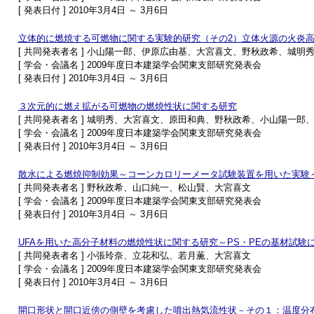
[ 発表日付 ] 2010年3月4日 ～ 3月6日
立体的に燃焼する可燃物に関する実験的研究（その2）立体火源の火炎
[ 共同発表者名 ] 小山陽一郎、伊原広由基、大宮喜文、野秋政希、城明
[ 学会・会議名 ] 2009年度日本建築学会関東支部研究発表会
[ 発表日付 ] 2010年3月4日 ～ 3月6日
３次元的に燃え拡がる可燃物の燃焼性状に関する研究
[ 共同発表者名 ] 城明秀、大宮喜文、原田和典、野秋政希、小山陽一郎
[ 学会・会議名 ] 2009年度日本建築学会関東支部研究発表会
[ 発表日付 ] 2010年3月4日 ～ 3月6日
散水による燃焼抑制効果～コーンカロリーメータ試験装置を用いた実験
[ 共同発表者名 ] 野秋政希、山口純一、松山賢、大宮喜文
[ 学会・会議名 ] 2009年度日本建築学会関東支部研究発表会
[ 発表日付 ] 2010年3月4日 ～ 3月6日
UFAを用いた高分子材料の燃焼性状に関する研究～PS・PEの基材試験
[ 共同発表者名 ] 小張玲奈、立花和弘、若月薫、大宮喜文
[ 学会・会議名 ] 2009年度日本建築学会関東支部研究発表会
[ 発表日付 ] 2010年3月4日 ～ 3月6日
開口形状と開口近傍の側壁を考慮した噴出熱気流性状－その１：温度分