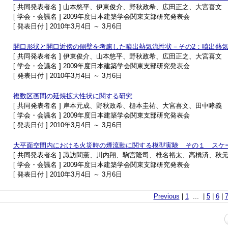
[ 共同発表者名 ] 山本悠平、伊東俊介、野秋政希、広田正之、大宮喜文
[ 学会・会議名 ] 2009年度日本建築学会関東支部研究発表会
[ 発表日付 ] 2010年3月4日 ～ 3月6日
開口形状と開口近傍の側壁を考慮した噴出熱気流性状－その2：噴出熱
[ 共同発表者名 ] 伊東俊介、山本悠平、野秋政希、広田正之、大宮喜文
[ 学会・会議名 ] 2009年度日本建築学会関東支部研究発表会
[ 発表日付 ] 2010年3月4日 ～ 3月6日
複数区画間の延焼拡大性状に関する研究
[ 共同発表者名 ] 岸本元成、野秋政希、樋本圭祐、大宮喜文、田中哮義
[ 学会・会議名 ] 2009年度日本建築学会関東支部研究発表会
[ 発表日付 ] 2010年3月4日 ～ 3月6日
大平面空間内における火災時の煙流動に関する模型実験 その１ スケ
[ 共同発表者名 ] 諏訪間薫、川内翔、駒宮隆司、椎名裕太、高橋済、
[ 学会・会議名 ] 2009年度日本建築学会関東支部研究発表会
[ 発表日付 ] 2010年3月4日 ～ 3月6日
Previous
|
1
... |
5
|
6
|