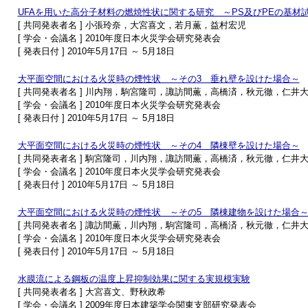
UFAを用いた高分子材料の燃焼性状に関する研究 ～PS及びPEの基材
[ 共同発表者名 ] 小張玲奈，大宮喜文，若月薫，益村宏児
[ 学会・会議名 ] 2010年度日本火災学会研究発表会
[ 発表日付 ] 2010年5月17日 ～ 5月18日
大平面空間における火災時の煙性状 ～その3 垂れ壁を設けた場合～
[ 共同発表者名 ] 川内翔，駒宮隆司，諏訪間薫，高橋済，秋元徹，仁井
[ 学会・会議名 ] 2010年度日本火災学会研究発表会
[ 発表日付 ] 2010年5月17日 ～ 5月18日
大平面空間における火災時の煙性状 ～その4 隣棟壁を設けた場合～
[ 共同発表者名 ] 駒宮隆司，川内翔，諏訪間薫，高橋済，秋元徹，仁井
[ 学会・会議名 ] 2010年度日本火災学会研究発表会
[ 発表日付 ] 2010年5月17日 ～ 5月18日
大平面空間における火災時の煙性状 ～その5 隣棟建物を設けた場合
[ 共同発表者名 ] 諏訪間薫，川内翔，駒宮隆司，高橋済，秋元徹，仁井
[ 学会・会議名 ] 2010年度日本火災学会研究発表会
[ 発表日付 ] 2010年5月17日 ～ 5月18日
水膜流による鋼板の温度上昇抑制効果に関する実規模実験
[ 共同発表者名 ] 大宮喜文、野秋政希
[ 学会・会議名 ] 2009年度日本建築学会関東支部研究発表会