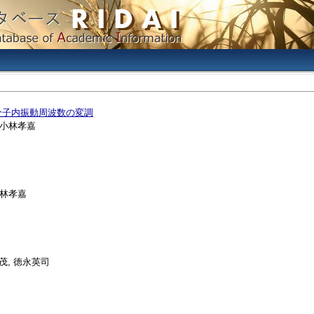
る分子内振動周波数の変調
, 小林孝嘉
 小林孝嘉
木茂, 徳永英司