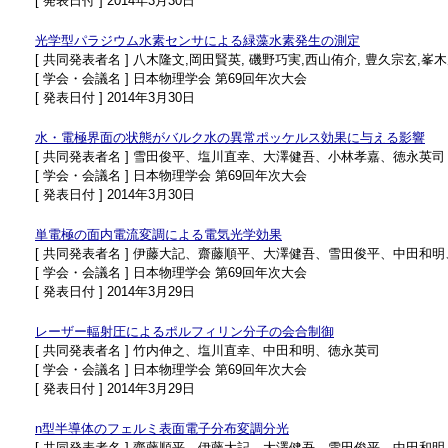
[ 発表日付 ] 2014年3月30日
光学型パラジウム水素センサによる緑藻水素発生の測定
[ 共同発表者名 ] 八木隆文,岡田賢英, 磯野巧実,西山侑介, 豊久宗玄,
[ 学会・会議名 ] 日本物理学会 第69回年次大会
[ 発表日付 ] 2014年3月30日
水・電極界面の状態がバルク水の異常ポッケルス効果に与える影響
[ 共同発表者名 ] 雪田俊平、塩川直幸、大澤健吾、小林孝嘉、徳永英司
[ 学会・会議名 ] 日本物理学会 第69回年次大会
[ 発表日付 ] 2014年3月30日
単電極の面内電流変調による電気光学効果
[ 共同発表者名 ] 伊藤大記、齋藤順平、大澤健吾、雪田俊平、中田和
[ 学会・会議名 ] 日本物理学会 第69回年次大会
[ 発表日付 ] 2014年3月29日
レーザー輻射圧によるポルフィリン分子の会合制御
[ 共同発表者名 ] 竹内伸之、塩川直幸、中田和明、徳永英司
[ 学会・会議名 ] 日本物理学会 第69回年次大会
[ 発表日付 ] 2014年3月29日
n型半導体のフェルミ表面電子分布変調分光
[ 共同発表者名 ] 齋藤順平、伊藤大記、大澤健吾、雪田俊平、中田和