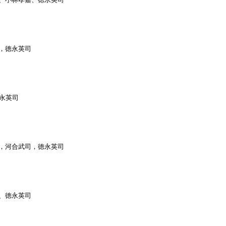
嘉，徳永英司
徳永英司
之，河合武司，徳永英司
嘉、徳永英司