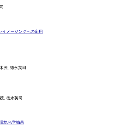
英司
ンイメージングへの応用
峯木茂, 徳永英司
茂, 徳永英司
の電気光学効果