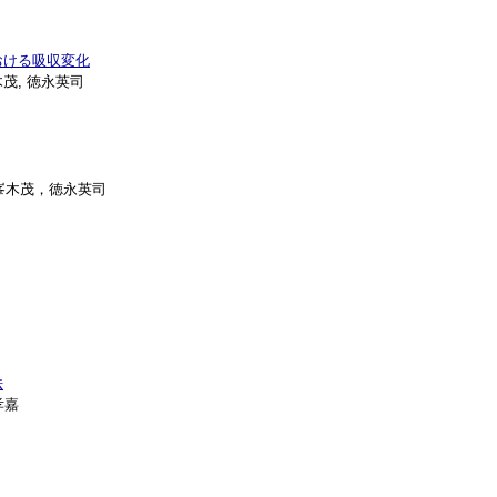
おける吸収変化
木茂, 徳永英司
，峯木茂，徳永英司
法
孝嘉