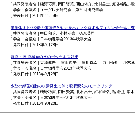
[ 共同発表者名 ] 磯野巧実, 岡田賢英, 西山侑介, 北村昌士, 細谷峻弘, 
[ 学会・会議名 ] ユーグレナ研究会 第29回研究集会
[ 発表日付 ] 2013年11月9日
単量体比10000倍の電気光学効果を示すマクロポルフィリン会合体：
[ 共同発表者名 ] 中田和明、小林孝嘉、徳永英司
[ 学会・会議名 ] 日本物理学会2013年秋季大会
[ 発表日付 ] 2013年9月28日
気液・液-液界面の水のポッケルス効果
[ 共同発表者名 ] 大澤健吾 、雪田俊平 、塩川直幸 、西山侑介 、小林
[ 学会・会議名 ] 日本物理学会2013年秋季大会
[ 発表日付 ] 2013年9月28日
少数の緑藻細胞の水素発生に伴う吸収変化のモニタリング
[ 共同発表者名 ] 磯野巧実, 岡田賢英, 北村昌士, 細谷峻弘, 鞆達也, 峯
[ 学会・会議名 ] 日本物理学会2013年秋季大会
[ 発表日付 ] 2013年9月28日