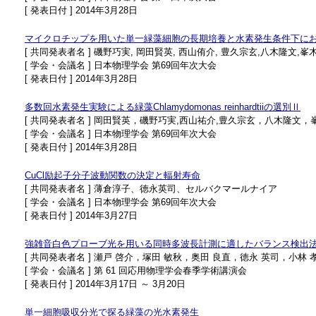
[ 発表日付 ] 2014年3月28日
マイクロチップを用いた単一緑藻細胞の長期培養と水素発生条件下に
[ 共同発表者名 ] 磯野巧実, 岡田賢英, 西山侑介, 豊久宗玄,八木隆文,峯
[ 学会・会議名 ] 日本物理学会 第69回年次大会
[ 発表日付 ] 2014年3月28日
多数回水素発生実験による緑藻Chlamydomonas reinhardtiiの選別Ⅱ
[ 共同発表者名 ] 岡田賢英，磯野巧実,西山祐介,豊久宗玄，八木隆文
[ 学会・会議名 ] 日本物理学会 第69回年次大会
[ 発表日付 ] 2014年3月28日
CuCl励起子分子波動関数の決定と輻射寿命
[ 共同発表者名 ] 薄倉淳子、徳永英司、セルバクマールナイア
[ 学会・会議名 ] 日本物理学会 第69回年次大会
[ 発表日付 ] 2014年3月27日
強雑音白色プローブ光を用いる同時多波長計測に適したバランス検出
[ 共同発表者名 ] 瀬戸 啓介，塚田 敏秋，奥田 良直，徳永 英司，小林 
[ 学会・会議名 ] 第 61 回応用物理学会春季学術講演会
[ 発表日付 ] 2014年3月17日 ～ 3月20日
単一細胞吸収分光で探る緑藻の光水素発生