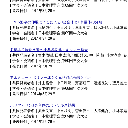
[ 学会・会議名 ] 日本物理学会 第69回年次大会
[ 発表日付 ] 2014年3月29日
TPPS溶液の伸展によるによるJ会合体とF単量体の分離
[ 共同発表者名 ] 元結啓仁，中田和明，奥田良直，鈴木雅也，小林孝
[ 学会・会議名 ] 日本物理学会 第69回年次大会
[ 発表日付 ] 2014年3月29日
多環共役炭化水素の非共鳴励起エキシマー発光
[ 共同発表者名 ] 並木佑樹, 田中太地, 沼田雄大, 中川和哉, 小林孝嘉, 
[ 学会・会議名 ] 日本物理学会 第69回年次大会
[ 発表日付 ] 2014年3月29日
アルミコートポリマー球２次元結晶の作製と応用
[ 共同発表者名 ] 井上裕貴，中田和明，齋藤順平，渡邊良祐，望月義
[ 学会・会議名 ] 日本物理学会 第69回年次大会
[ 発表日付 ] 2014年3月29日
ポリフィリンJ会合体のポッケルス効果
[ 共同発表者名 ] 奥田良直、中田和明、雪田俊平、大澤健吾、小林孝
[ 学会・会議名 ] 日本物理学会 第69回年次大会
[ 発表日付 ] 2014年3月29日