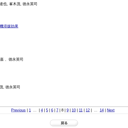
鞆達也, 峯木茂, 徳永英司
有機溶媒効果
孝嘉 、徳永英司
木茂, 徳永英司
Previous
|
1
... |
4
|
5
|
6
|
7
| 8 |
9
|
10
|
11
|
12
| ...
14
|
Next