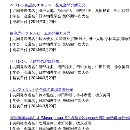
ペリレン結晶のエキシマー発光空間分解分光
[ 共同発表者名 ] 田中太地、沼田雄大、磯野巧実、奥田良直、中川和
[ 学会・会議名 ] 日本物理学会 第69回年次大会
[ 発表日付 ] 2014年3月29日
白色光ベクトルビームの発生と分光
[ 共同発表者名 ] 鈴木優人,大澤健吾,沼田雄大, 田中太地,小林孝嘉,徳永
[ 学会・会議名 ] 日本物理学会 第69回年次大会
[ 発表日付 ] 2014年3月29日
ペリレンナノ結晶の溶媒効果
[ 共同発表者名 ] 服部祥多、沼田雄大、田中太地、中田和明、徳永英司
[ 学会・会議名 ] 日本物理学会 第69回年次大会
[ 発表日付 ] 2014年3月29日
ポルフィリンH会合体の電場変調分光
[ 共同発表者名 ] 鈴木雅也，中田和明，小林孝嘉，徳永英司
[ 学会・会議名 ] 日本物理学会 第69回年次大会
[ 発表日付 ] 2014年3月29日
複屈折率結晶によるlaser power揺らぎ除去Sagnac干渉計光熱偏向分光
[ 共同発表者名 ] 塩川直幸、水野佑樹、徳永英司
[ 学会・会議名 ] 日本物理学会 第69回年次大会