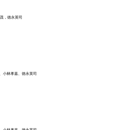
峯木茂，徳永英司
明、小林孝嘉、徳永英司
明、小林孝嘉、徳永英司