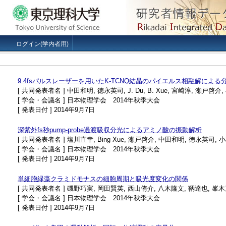
ログイン(学内者用)
9.4fsパルスレーザーを用いたK-TCNQ結晶のパイエルス相融解によ
[ 共同発表者名 ] 中田和明, 徳永英司, J. Du, B. Xue, 宮崎淳, 瀬戸啓介
[ 学会・会議名 ] 日本物理学会 2014年秋季大会
[ 発表日付 ] 2014年9月7日
深紫外fs秒pump-probe過渡吸収分光によるアミノ酸の振動解析
[ 共同発表者名 ] 塩川直幸, Bing Xue, 瀬戸啓介, 中田和明, 徳永英司,
[ 学会・会議名 ] 日本物理学会 2014年秋季大会
[ 発表日付 ] 2014年9月7日
単細胞緑藻クラミドモナスの細胞周期と吸光度変化の関係
[ 共同発表者名 ] 磯野巧実, 岡田賢英, 西山侑介, 八木隆文, 鞆達也, 峯
[ 学会・会議名 ] 日本物理学会 2014年秋季大会
[ 発表日付 ] 2014年9月7日