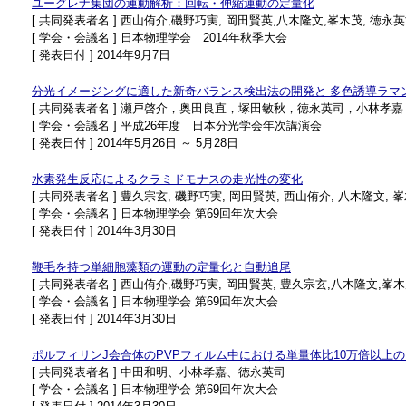
ユーグレナ集団の運動解析：回転・伸縮運動の定量化
[ 共同発表者名 ] 西山侑介,磯野巧実, 岡田賢英,八木隆文,峯木茂, 徳永
[ 学会・会議名 ] 日本物理学会 2014年秋季大会
[ 発表日付 ] 2014年9月7日
分光イメージングに適した新奇バランス検出法の開発と 多色誘導ラマ
[ 共同発表者名 ] 瀬戸啓介，奥田良直，塚田敏秋，徳永英司，小林孝嘉
[ 学会・会議名 ] 平成26年度 日本分光学会年次講演会
[ 発表日付 ] 2014年5月26日 ～ 5月28日
水素発生反応によるクラミドモナスの走光性の変化
[ 共同発表者名 ] 豊久宗玄, 磯野巧実, 岡田賢英, 西山侑介, 八木隆文, 
[ 学会・会議名 ] 日本物理学会 第69回年次大会
[ 発表日付 ] 2014年3月30日
鞭毛を持つ単細胞藻類の運動の定量化と自動追尾
[ 共同発表者名 ] 西山侑介,磯野巧実, 岡田賢英, 豊久宗玄,八木隆文,峯木
[ 学会・会議名 ] 日本物理学会 第69回年次大会
[ 発表日付 ] 2014年3月30日
ポルフィリンJ会合体のPVPフィルム中における単量体比10万倍以上
[ 共同発表者名 ] 中田和明、小林孝嘉、徳永英司
[ 学会・会議名 ] 日本物理学会 第69回年次大会