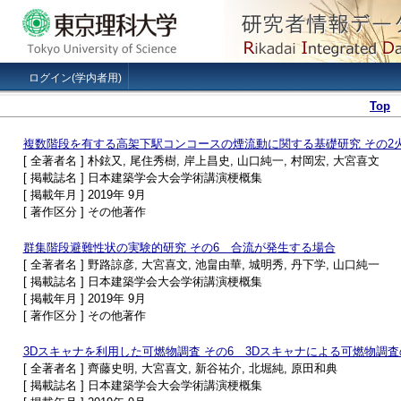
ログイン(学内者用)
Top
複数階段を有する高架下駅コンコースの煙流動に関する基礎研究 その2
[ 全著者名 ] 朴鉉又, 尾住秀樹, 岸上昌史, 山口純一, 村岡宏, 大宮喜文
[ 掲載誌名 ] 日本建築学会大会学術講演梗概集
[ 掲載年月 ] 2019年 9月
[ 著作区分 ] その他著作
群集階段避難性状の実験的研究 その6 合流が発生する場合
[ 全著者名 ] 野路諒彦, 大宮喜文, 池畠由華, 城明秀, 丹下学, 山口純一
[ 掲載誌名 ] 日本建築学会大会学術講演梗概集
[ 掲載年月 ] 2019年 9月
[ 著作区分 ] その他著作
3Dスキャナを利用した可燃物調査 その6 3Dスキャナによる可燃物調
[ 全著者名 ] 齊藤史明, 大宮喜文, 新谷祐介, 北堀純, 原田和典
[ 掲載誌名 ] 日本建築学会大会学術講演梗概集