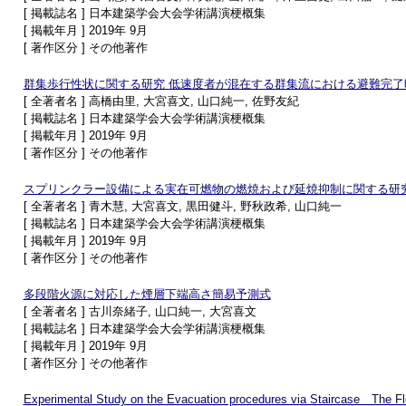
[ 掲載誌名 ] 日本建築学会大会学術講演梗概集
[ 掲載年月 ] 2019年 9月
[ 著作区分 ] その他著作
群集歩行性状に関する研究 低速度者が混在する群集流における避難完了
[ 全著者名 ] 高橋由里, 大宮喜文, 山口純一, 佐野友紀
[ 掲載誌名 ] 日本建築学会大会学術講演梗概集
[ 掲載年月 ] 2019年 9月
[ 著作区分 ] その他著作
スプリンクラー設備による実在可燃物の燃焼および延焼抑制に関する研究
[ 全著者名 ] 青木慧, 大宮喜文, 黒田健斗, 野秋政希, 山口純一
[ 掲載誌名 ] 日本建築学会大会学術講演梗概集
[ 掲載年月 ] 2019年 9月
[ 著作区分 ] その他著作
多段階火源に対応した煙層下端高さ簡易予測式
[ 全著者名 ] 古川奈緒子, 山口純一, 大宮喜文
[ 掲載誌名 ] 日本建築学会大会学術講演梗概集
[ 掲載年月 ] 2019年 9月
[ 著作区分 ] その他著作
Experimental Study on the Evacuation procedures via Staircase The Flo