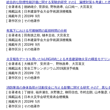
総合的な防煙性能評価に関する実験的研究 その1 漏煙対策を考慮した
[ 全著者名 ] 徳納雄介, 菅原佑, 野秋政希, 山口純一, 大宮喜文
[ 掲載誌名 ] 日本建築学会大会学術講演梗概集
[ 掲載年月 ] 2019年 9月
[ 著作区分 ] その他著作
有風下における可燃物間の延焼時間の分析
[ 全著者名 ] 田島慎之助, 樋本圭佑, 大宮喜文
[ 掲載誌名 ] 日本建築学会大会学術講演梗概集
[ 掲載年月 ] 2019年 9月
[ 著作区分 ] その他著作
火災報告データを用いたlvLiNGAMによる木造建築物火災の構造モデリ
[ 全著者名 ] 大橋辰平、安井清一、野秋政希、大宮喜文
[ 掲載誌名 ] 安全工学シンポジウム2019講演予稿集
[ 掲載年月 ] 2019年 7月
[ 著作区分 ] その他著作
消防隊員の身体負荷が活動安全に与える影響に関する研究 その7 異な
[ 全著者名 ] 丁鐘珍, 福井瀬生, 水野雅之, 柳田信也, 市村志朗, 山本隆彦
[ 掲載誌名 ] 日本火災学会研究発表会梗概集
[ 掲載年月 ] 2019年 5月
[ 著作区分 ] その他著作