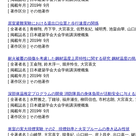
[ 掲載年月 ] 2019年 9月
[ 著作区分 ] その他著作
居室避難実験における退出口位置と歩行速度の関係
[ 全著者名 ] 青柳翔, 丹下学, 大宮喜文, 佐野友紀, 城明秀, 池畠由華, 山
[ 掲載誌名 ] 日本建築学会大会学術講演梗概集
[ 掲載年月 ] 2019年 9月
[ 著作区分 ] その他著作
耐火被覆の損傷を考慮した鋼材温度上昇特性に関する研究 鋼材温度の簡
[ 全著者名 ] 王兪翔, 鈴木淳一, 堀井怜生, 大宮喜文
[ 掲載誌名 ] 日本建築学会大会学術講演梗概集
[ 掲載年月 ] 2019年 9月
[ 著作区分 ] その他著作
深部体温推定プログラムの開発 消防隊員の身体負荷が活動安全に与える
[ 全著者名 ] 水野雅之, 丁鐘珍, 福井瀬生, 柳田信也, 市村志朗, 大宮喜文
[ 掲載誌名 ] 日本建築学会大会学術講演梗概集
[ 掲載年月 ] 2019年 9月
[ 著作区分 ] その他著作
単室の実大排煙実験 その2 排煙効率と火災プルームの巻き込み性状
[ 全著者名 ] 山崎慧, 大宮喜文, 韓美紀, 山口純一, 岸上昌史, 出口嘉一, 