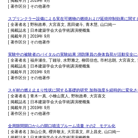
[ 掲載年月 ] 2019年 9月
[ 著作区分 ] その他著作
スプリンクラー設備による実在可燃物の燃焼および延焼抑制効果に関する
[ 全著者名 ] 野秋政希, 大宮喜文, 黒田健斗, 青木慧, 山口純一
[ 掲載誌名 ] 日本建築学会大会学術講演梗概集
[ 掲載年月 ] 2019年 9月
[ 著作区分 ] その他著作
実験中の被験者のバイタルの実験結果 消防隊員の身体負荷が活動安全に
[ 全著者名 ] 福井瀬生, 丁鐘珍, 水野雅之, 柳田信也, 市村志朗, 大宮喜文,
[ 掲載誌名 ] 日本建築学会大会学術講演梗概集
[ 掲載年月 ] 2019年 9月
[ 著作区分 ] その他著作
スギ材の燃え止まり性状に関する基礎的研究 加熱強度を経時的に変化さ
[ 全著者名 ] 青木一真, 小檜山寛人, 野秋政希, 大宮喜文
[ 掲載誌名 ] 日本建築学会大会学術講演梗概集
[ 掲載年月 ] 2019年 9月
[ 著作区分 ] その他著作
全周隙間開口からの開口噴流プルーム流量 その2 モデル化
[ 全著者名 ] 加山公美, 櫻井敬太, 大宮喜文, 岸上昌史, 山口純一
[ 掲載誌名 ] 日本建築学会大会学術講演梗概集