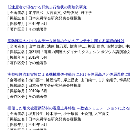
低速度者が混在する群集歩行性状の実験的研究
[ 全著者名 ] 峯岸良和, 大宮喜文, 佐野友紀, 丹下学
[ 掲載誌名 ] 日本火災学会研究発表会梗概集
[ 掲載年月 ] 2019年 5月
[ 著作区分 ] その他著作
消防隊員のバイタルデータ通信のためのアンテナに関する基礎的検討
[ 全著者名 ] 山本 隆彦, 池住 帆乃夏, 越地 耕二, 柳田 信也, 市村 志朗, 
[ 掲載誌名 ] 第31回「電磁力関連のダイナミクス」シンポジウム講演論
[ 掲載年月 ] 2019年 5月
[ 著作区分 ] その他著作
実規模煙流動実験による機械排煙作動時における煙層高さと煙層温度に
[ 全著者名 ] 出口嘉一, 鍵屋浩司, 岸上昌史, 山口純一, 古川奈緒子, 韓美
[ 掲載誌名 ] 日本火災学会研究発表会梗概集
[ 掲載年月 ] 2019年 5月
[ 著作区分 ] その他著作
損傷した耐火被覆鋼部材の温度上昇特性 ～数値シミュレーションによる
[ 全著者名 ] 堀井怜生, 鈴木淳一, 小平康智, 王兪翔, 大宮喜文
[ 掲載誌名 ] 日本火災学会研究発表会梗概集
[ 掲載年月 ] 2019年 5月