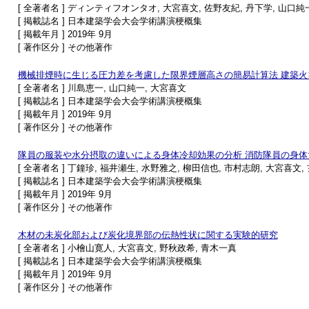
[ 全著者名 ] ディンティフオンタオ, 大宮喜文, 佐野友紀, 丹下学, 山口純
[ 掲載誌名 ] 日本建築学会大会学術講演梗概集
[ 掲載年月 ] 2019年 9月
[ 著作区分 ] その他著作
機械排煙時に生じる圧力差を考慮した限界煙層高さの簡易計算法 建築
[ 全著者名 ] 川島恵一, 山口純一, 大宮喜文
[ 掲載誌名 ] 日本建築学会大会学術講演梗概集
[ 掲載年月 ] 2019年 9月
[ 著作区分 ] その他著作
隊員の服装や水分摂取の違いによる身体冷却効果の分析 消防隊員の身体
[ 全著者名 ] 丁鐘珍, 福井瀬生, 水野雅之, 柳田信也, 市村志朗, 大宮喜文,
[ 掲載誌名 ] 日本建築学会大会学術講演梗概集
[ 掲載年月 ] 2019年 9月
[ 著作区分 ] その他著作
木材の未炭化部および炭化境界部の伝熱性状に関する実験的研究
[ 全著者名 ] 小檜山寛人, 大宮喜文, 野秋政希, 青木一真
[ 掲載誌名 ] 日本建築学会大会学術講演梗概集
[ 掲載年月 ] 2019年 9月
[ 著作区分 ] その他著作