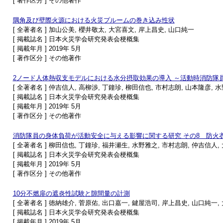
[ 著作区分 ] その他著作
隅角及び壁際火源における火災プルームの巻き込み性状
[ 全著者名 ] 加山公美, 櫻井敬太, 大宮喜文, 岸上昌史, 山口純一
[ 掲載誌名 ] 日本火災学会研究発表会梗概集
[ 掲載年月 ] 2019年 5月
[ 著作区分 ] その他著作
2ノード人体熱収支モデルにおける水分摂取効果の導入 ～活動時消防隊
[ 全著者名 ] 仲吉信人, 高柳渉, 丁鐘珍, 柳田信也, 市村志朗, 山本隆彦, 
[ 掲載誌名 ] 日本火災学会研究発表会梗概集
[ 掲載年月 ] 2019年 5月
[ 著作区分 ] その他著作
消防隊員の身体負荷が活動安全に与える影響に関する研究 その8 防火
[ 全著者名 ] 柳田信也, 丁鐘珍, 福井瀬生, 水野雅之, 市村志朗, 仲吉信人
[ 掲載誌名 ] 日本火災学会研究発表会梗概集
[ 掲載年月 ] 2019年 5月
[ 著作区分 ] その他著作
10分不燃扉の遮炎性試験と隙間量の計測
[ 全著者名 ] 徳納雄介, 菅原佑, 出口嘉一, 鍵屋浩司, 岸上昌史, 山口純一,
[ 掲載誌名 ] 日本火災学会研究発表会梗概集
[ 掲載年月 ] 2019年 5月