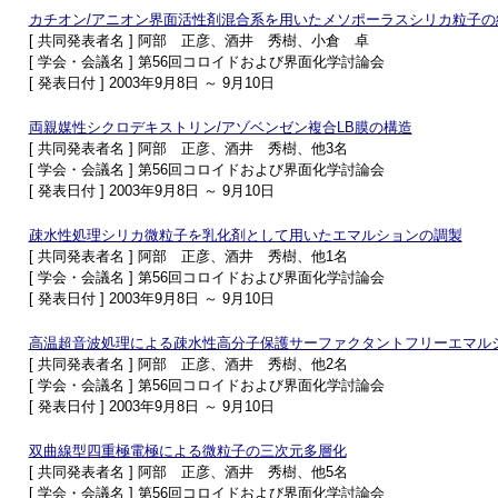
カチオン/アニオン界面活性剤混合系を用いたメソポーラスシリカ粒子
[ 共同発表者名 ] 阿部 正彦、酒井 秀樹、小倉 卓
[ 学会・会議名 ] 第56回コロイドおよび界面化学討論会
[ 発表日付 ] 2003年9月8日 ～ 9月10日
両親媒性シクロデキストリン/アゾベンゼン複合LB膜の構造
[ 共同発表者名 ] 阿部 正彦、酒井 秀樹、他3名
[ 学会・会議名 ] 第56回コロイドおよび界面化学討論会
[ 発表日付 ] 2003年9月8日 ～ 9月10日
疎水性処理シリカ微粒子を乳化剤として用いたエマルションの調製
[ 共同発表者名 ] 阿部 正彦、酒井 秀樹、他1名
[ 学会・会議名 ] 第56回コロイドおよび界面化学討論会
[ 発表日付 ] 2003年9月8日 ～ 9月10日
高温超音波処理による疎水性高分子保護サーファクタントフリーエマル
[ 共同発表者名 ] 阿部 正彦、酒井 秀樹、他2名
[ 学会・会議名 ] 第56回コロイドおよび界面化学討論会
[ 発表日付 ] 2003年9月8日 ～ 9月10日
双曲線型四重極電極による微粒子の三次元多層化
[ 共同発表者名 ] 阿部 正彦、酒井 秀樹、他5名
[ 学会・会議名 ] 第56回コロイドおよび界面化学討論会