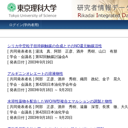
ログイン(学内者用)
シリカ中空粒子担持銅触媒の合成とそのNO還元触媒活性
[ 共同発表者名 ] 湯浅 真、阿部 正彦、酒井 秀樹、山口 有朋
[ 学会・会議名 ] 第92回触媒討論会A
[ 発表日付 ] 2003年9月19日
アルギニンオレエートの溶液物性
[ 共同発表者名 ] 阿部 正彦、酒井 秀樹、織田 政紀、金子 晃久
[ 学会・会議名 ] 第42回日本油化学会年会
[ 発表日付 ] 2003年9月18日 ～ 9月20日
水溶性薬物を配合したW/O/W型複合エマルションの調製と物性
[ 共同発表者名 ] 阿部 正彦、酒井 秀樹、遠藤 深雪、長濱 徹、大
[ 学会・会議名 ] 第42回日本油化学会
[ 発表日付 ] 2003年9月18日 ～ 9月20日