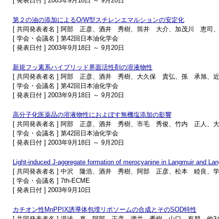
[ 発表日付 ] 2003年9月18日 ～ 9月20日
第２の油の添加によるO/W型スチレンエマルションの安定化
[ 共同発表者名 ] 阿部 正彦、酒井 秀樹、筒井 大介、加茂川 恵司
[ 学会・会議名 ] 第42回日本油化学会
[ 発表日付 ] 2003年9月18日 ～ 9月20日
新規フッ素系ハイブリッド界面活性剤の溶液物性
[ 共同発表者名 ] 阿部 正彦、酒井 秀樹、大久保 貴弘、孫 承旭、
[ 学会・会議名 ] 第42回日本油化学会
[ 発表日付 ] 2003年9月18日 ～ 9月20日
高分子化医薬品の溶液物性におよぼす無機塩添加の影響
[ 共同発表者名 ] 阿部 正彦、酒井 秀樹、市毛 秀俊、竹内 正人、
[ 学会・会議名 ] 第42回日本油化学会
[ 発表日付 ] 2003年9月18日 ～ 9月20日
Light-induced J-aggregate formation of merocyanine in Langmuir and Lan
[ 共同発表者名 ] 中沢 隆浩、酒井 秀樹、阿部 正彦、松本 睦良、学
[ 学会・会議名 ] 7th-ECME
[ 発表日付 ] 2003年9月10日
カチオン性MnPPIX誘導体包埋リポソームの合成とそのSOD特性
[ 共同発表者名 ] 湯浅 真、阿部 正彦、酒井 秀樹、山口 有朋、他3