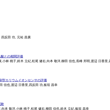
, 四反田 功, 元祐 昌廣
乳酸との相関評価
 昌廣,小林 桃子,鈴木 立紀,松尾 健右,向本 敬洋,柳田 信也,長峰 邦明,渡辺 日香里
写印刷型カリウムイオンセンサの評価
柳田 信也,渡辺 日香里,四反田 功,板垣 昌幸
試験
昌廣,向本 敬洋,小林 桃子,松尾 健右,柳田 信也,鈴木 立紀,板垣 昌幸