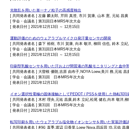
光散乱を用いた単一ナノ粒子の高感度検出
[ 共同発表者名 ] 左藤 麟太郎, 芹田 真澄, 市川 賀康, 山本 憲, 元祐 昌廣
[ 学会・会議名 ] 第31回日本MRS年次大会
[ 発表日付 ] 2021年12月13日 ～ 12月15日
運動評価のためのウェアラブルマイクロ発汗量センサの開発
[ 共同発表者名 ] 森下 裕樹, 市川 賀康, 向本 敬洋, 柳田 信也, 鈴木 立紀
[ 学会・会議名 ] 第31回日本MRS年次大会
[ 発表日付 ] 2021年12月13日 ～ 12月15日
印刷型乳酸センサを用いた汗および間質液の乳酸モニタリングと血中
[ 共同発表者名 ] 大曽根 優朗,吉原 由布子,NOYA Loew,美川 務,元祐
[ 学会・会議名 ] 第31回 日本MRS年次大会
[ 発表日付 ] 2021年12月13日
イオン選択性電極の固体接触としてPEDOT / PSSを使用した熱転
[ 共同発表者名 ] 木村 理央,元祐 昌廣,鈴木 立紀,松尾 健右,向本 敬洋,
[ 学会・会議名 ] 第31回 日本MRS年次大会
[ 発表日付 ] 2021年12月13日
転写印刷を用いたウェアラブル塩化物イオンセンサを用いた実装評価
[ 共同発表者名 ] 村松 直季,渡辺 日香里,Loew Noya,四反田 功,元佑 