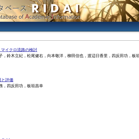
とマイクロ流路の検討
，小林桃子，鈴木立紀，松尾健右，向本敬洋，柳田信也，渡辺日香里，四反田功，板
製と評価
美川務，四反田功，板垣昌幸