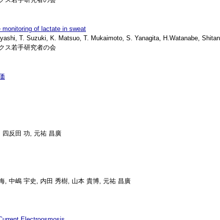
 monitoring of lactate in sweat
i, T. Suzuki, K. Matsuo, T. Mukaimoto, S. Yanagita, H.Watanabe, Shitand
ニクス若手研究者の会
価
, 四反田 功, 元祐 昌廣
海, 中嶋 宇史, 内田 秀樹, 山本 貴博, 元祐 昌廣
-Current Electroosmosis