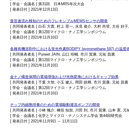
[ 学会・会議名 ] 第31回 日本MRS年次大会
[ 発表日付 ] 2021年12月13日
亜音速流れ検知のためのフレキシブルMEMSセンサの開発
[ 共同発表者名 ] 白石 大貴, 村上 晃一, 水見 俊介, 大村 尚登, 大谷 好子
[ 学会・会議名 ] 第12回マイクロ・ナノ工学シンポジウム
[ 発表日付 ] 2021年11月10日
各種有機溶剤中における蛍光色素BODIPY (pyrromethane 597) の温
[ 共同発表者名 ] Puneet JAIN, 山口 玲輔, 市川 賀康, 元祐 昌廣
[ 学会・会議名 ] 第12回マイクロ・ナノ工学シンポジウム
[ 発表日付 ] 2021年11月10日
金ナノ構造体間の電場増強および光熱変換におけるギャップ効果
[ 共同発表者名 ] 千葉 大智, 小玉 健人, 岡田 皓輝, 市川 賀康, 元祐 昌廣
[ 学会・会議名 ] 第12回マイクロ・ナノ工学シンポジウム
[ 発表日付 ] 2021年11月10日
チップ内細胞培養のための電場駆動灌流ポンプの開発
[ 共同発表者名 ] 小林 颯介, 檜垣 知加, 川田 到, 市川 賀康, 山本 憲, 元
[ 学会・会議名 ] 化学とマイクロ・ナノシステム学会 第44回研究会
[ 発表日付 ] 2021年11月9日 ～ 11月11日