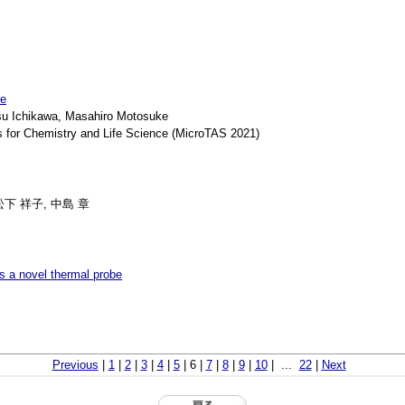
ce
 Ichikawa, Masahiro Motosuke
for Chemistry and Life Science (MicroTAS 2021)
松下 祥子, 中島 章
 a novel thermal probe
Previous
|
1
|
2
|
3
|
4
|
5
| 6 |
7
|
8
|
9
|
10
| ...
22
|
Next