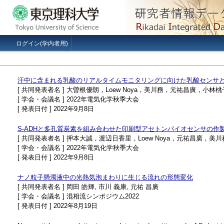
ログイン(学内者用)
汗中に含まれる乳酸のリアルタイムモニタリングに向けた乳酸センサ
[ 共同発表者名 ] 大曽根優朗，Loew Noya，美川務，元祐昌廣
[ 学会・会議名 ] 2022年電気化学秋季大会
[ 発表日付 ] 2022年9月8日
S-ADHと多孔質炭素を組み合わせた印刷型アセトンバイオセンサの作
[ 共同発表者名 ] 押本大誠，渡辺日香里，Loew Noya，元祐昌廣，
[ 学会・会議名 ] 2022年電気化学秋季大会
[ 発表日付 ] 2022年9月8日
ナノ粒子懸濁液中の光熱気泡まわりに生じる流れの形態変化
[ 共同発表者名 ] 岡田 皓輝, 市川 義康, 元祐 昌廣
[ 学会・会議名 ] 混相流シンポジウム2022
[ 発表日付 ] 2022年8月19日