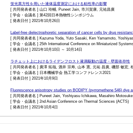
蛍光異方性を用いた液体温度測定における粘性率の影響
[ 共同発表者名 ] 山口 玲輔, Puneet Jain, 市川賀康, 元祐昌廣
[ 学会・会議名 ] 第42回日本熱物性シンポジウム
[ 発表日付 ] 2021年10月26日
Label-free dielectrophoretic separation of cancer cells by drug resistan
[ 共同発表者名 ] Kazuma Yoda, Yuto Sasaki, Ken Yamamoto, Yoshiyasu
[ 学会・会議名 ] 25th International Conference on Miniaturized Systems 
[ 発表日付 ] 2021年10月10日 ～ 10月14日
ラチェット上におけるライデンフロスト液滴駆動の温度・壁面依存性
[ 共同発表者名 ] 廣澤 拓哉, 酒井 宗寿, 山本 憲, 元祐 昌廣, 磯部 敏宏, 
[ 学会・会議名 ] 日本機械学会 熱工学コンファレンス2021
[ 発表日付 ] 2021年10月9日
Fluorescence anisotropy studies on BODIPY (pyrromethene 546) dye as
[ 共同発表者名 ] Puneet Jain, Yoshiyasu Ichikawa, Masahiro Motosuke
[ 学会・会議名 ] 2nd Asian Conference on Thermal Sciences (ACTS)
[ 発表日付 ] 2021年10月4日