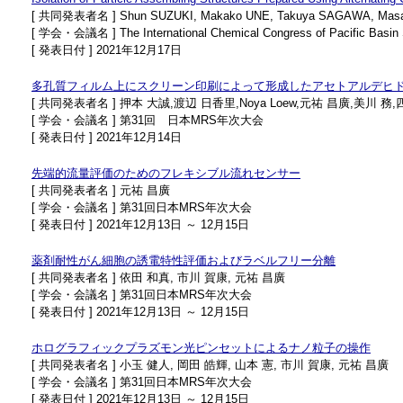
[ 共同発表者名 ] Shun SUZUKI, Makako UNE, Takuya SAGAWA, Masa
[ 学会・会議名 ] The International Chemical Congress of Pacific Basin S
[ 発表日付 ] 2021年12月17日
多孔質フィルム上にスクリーン印刷によって形成したアセトアルデヒ
[ 共同発表者名 ] 押本 大誠,渡辺 日香里,Noya Loew,元祐 昌廣,美川 務
[ 学会・会議名 ] 第31回 日本MRS年次大会
[ 発表日付 ] 2021年12月14日
先端的流量評価のためのフレキシブル流れセンサー
[ 共同発表者名 ] 元祐 昌廣
[ 学会・会議名 ] 第31回日本MRS年次大会
[ 発表日付 ] 2021年12月13日 ～ 12月15日
薬剤耐性がん細胞の誘電特性評価およびラベルフリー分離
[ 共同発表者名 ] 依田 和真, 市川 賀康, 元祐 昌廣
[ 学会・会議名 ] 第31回日本MRS年次大会
[ 発表日付 ] 2021年12月13日 ～ 12月15日
ホログラフィックプラズモン光ピンセットによるナノ粒子の操作
[ 共同発表者名 ] 小玉 健人, 岡田 皓輝, 山本 憲, 市川 賀康, 元祐 昌廣
[ 学会・会議名 ] 第31回日本MRS年次大会
[ 発表日付 ] 2021年12月13日 ～ 12月15日