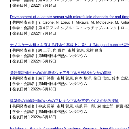
[ 発表日付 ] 2022年7月14日
Development of a lactate sensor with microfluidic channels for real-time
[ 共同発表者名 ] Y. Ozone, N. Loew, T. Mikawa, M. Motosuke, M. Kobayash
[ 学会・会議名 ] 第４回フレキシブル・ストレッチャブルエレクトロ
[ 発表日付 ] 2022年7月14日
ナノスケール粗さを有する疎水性基板上に発生するtrapped bubbleの評
[ 共同発表者名 ] 網 圭子, 向 優作, 市川 賀康, 元祐 昌廣
[ 学会・会議名 ] 第59回日本伝熱シンポジウム
[ 発表日付 ] 2022年5月19日
発汗量評価のための熱膜式ウェアラブルMEMSセンサの開発
[ 共同発表者名 ] 森下 裕樹, 市川 賀康, 向本 敬洋, 柳田 信也, 鈴木 立紀
[ 学会・会議名 ] 第59回日本伝熱シンポジウム
[ 発表日付 ] 2022年5月18日
建築物の損傷評価のためのフレキシブル熱電デバイスの熱的接触
[ 共同発表者名 ] 神成 勇希, 市川 賀康, 橋爪 洋一郎, 森 健士郎, 伊藤 拓
[ 学会・会議名 ] 第59回日本伝熱シンポジウム
[ 発表日付 ] 2022年5月18日
Isolation of Particle Assembling Structures Prepared Using Alternating