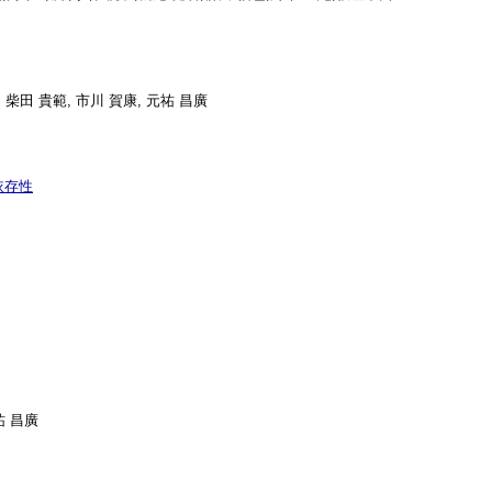
, 柴田 貴範, 市川 賀康, 元祐 昌廣
度依存性
祐 昌廣