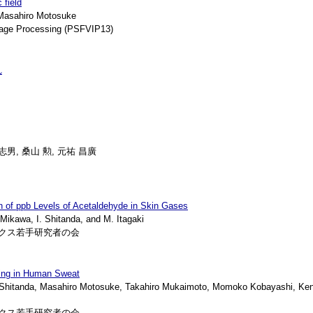
 field
Masahiro Motosuke
age Processing (PSFVIP13)
れ
志男, 桑山 勲, 元祐 昌廣
on of ppb Levels of Acetaldehyde in Skin Gases
kawa, I. Shitanda, and M. Itagaki
ニクス若手研究者の会
ring in Human Sweat
itanda, Masahiro Motosuke, Takahiro Mukaimoto, Momoko Kobayashi, Kensu
ニクス若手研究者の会