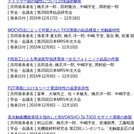
テトラマー鎖の磁性についての理論的解析
[ 共同発表者名 ] 橋爪洋一郎，田村隆治，中嶋宇史，岡村総一郎
[ 学会・会議名 ] 第20回準結晶研究会
[ 発表日付 ] 2015年12月17日 ～ 12月19日
MOCVD法によって作製されたTiO2薄膜の結晶構造と光触媒特性
[ 共同発表者名 ] 海老澤 遼太郎, 橋爪 洋一郎, 中嶋 宇史, 落合 剛, 岩瀬 
[ 学会・会議名 ] 第25回日本MRS年次大会
[ 発表日付 ] 2015年12月8日 ～ 12月10日
FIB加工による導波路型強誘電体一次元フォトニック結晶の作製
[ 共同発表者名 ] 吉田昌央, 橋爪洋一郎, 中嶋宇史, 岡村総一郎
[ 学会・会議名 ] 第25回日本MRS年次大会
[ 発表日付 ] 2015年12月8日 ～ 12月10日
PZT薄膜におけるリーク電流特性の温度依存性
[ 共同発表者名 ] 畠希、大塚尚之、佐々木敏夫、橋爪洋一郎、中嶋宇史
[ 学会・会議名 ] 第25回日本MRS年次大会
[ 発表日付 ] 2015年12月8日 ～ 12月10日
高光触媒機能発現を指向したBiVO4/Sr(Cr,Ta,Ti)O3 モザイク薄膜の創製
[ 共同発表者名 ] 村山広樹、橋爪洋一郎、中嶋宇史、岩瀬顕秀、工藤昭
[ 学会・会議名 ] 光機能材料研究会 第22回シンポジウム「光触媒反応