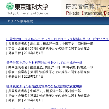
ログイン(学内者用)
圧電性PVDFフィルムと エレクトロクロミック材料を用いた ピエゾク
[ 共同発表者名 ] 鳥山真，橋爪洋一郎，中嶋宇史，岡村総一郎
[ 学会・会議名 ] 第1回 強的秩序とその操作に関する研究会
[ 発表日付 ] 2016年1月4日
量子計算を用いた材料設計の指針としての主成分分析
[ 共同発表者名 ] 佐藤直也, 橋爪洋一郎, 中嶋宇史, 岡村総一郎
[ 学会・会議名 ] 第1回 強的秩序とその操作に関する研究会
[ 発表日付 ] 2016年1月4日
極薄膜化された有機強誘電体の分極誘起抵抗変化現象
[ 共同発表者名 ] 中嶋宇史，橋爪洋一郎，岡村総一郎
[ 学会・会議名 ] 第1回 強的秩序とその操作に関する研究会
[ 発表日付 ] 2016年1月4日