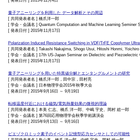
[ 発表日付 ] 2015年12月4日
量子アニーリングを利用した データ解析とその周辺
[ 共同発表者名 ] 橋爪洋一郎
[ 学会・会議名 ] Quantum Computation and Machine Learnin
[ 発表日付 ] 2015年11月17日
Polarization Induced Resistance Switching in VDF/TrFE Copolymer Ultra
[ 共同発表者名 ] Takashi Nakajima, Shogo Usui, Hitoshi Honmi, Yoichiro
[ 学会・会議名 ] 17th US-Japan Seminar on Dielectric and Piezoelectric
[ 発表日付 ] 2015年11月17日
量子アニーリングを用いた特異値分解とエンタングルメントの研究
[ 共同発表者名 ] 橋爪洋一郎，田中宗，田村亮
[ 学会・会議名 ] 日本物理学会2015年秋季大会
[ 発表日付 ] 2015年9月16日 ～ 9月19日
転移温度付近における磁気/電気熱量効果の微視的理論
[ 共同発表者名 ] 本美 仁志、橋爪 洋一郎、中嶋 宇史、岡村 総一郎
[ 学会・会議名 ] 第76回応用物理学会秋季学術講演会
[ 発表日付 ] 2015年9月13日 ～ 9月16日
ピエゾクロミック素子のイベント記憶型応力センサとしての可能性
[ 共同発表者名 ] 鳥山真、橋爪 洋一郎、中嶋 宇史、岡村 総一郎