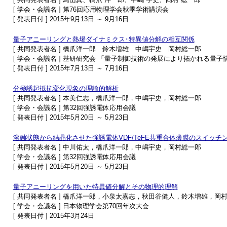
[ 学会・会議名 ] 第76回応用物理学会秋季学術講演会
[ 発表日付 ] 2015年9月13日 ～ 9月16日
量子アニーリングと熱場ダイナミクス･特異値分解の相互関係
[ 共同発表者名 ] 橋爪洋一郎 鈴木増雄 中嶋宇史 岡村総一郎
[ 学会・会議名 ] 基研研究会 「量子制御技術の発展により拓かれる量
[ 発表日付 ] 2015年7月13日 ～ 7月16日
分極誘起抵抗変化現象の理論的解析
[ 共同発表者名 ] 本美仁志，橋爪洋一郎，中嶋宇史，岡村総一郎
[ 学会・会議名 ] 第32回強誘電体応用会議
[ 発表日付 ] 2015年5月20日 ～ 5月23日
溶融状態から結晶化させた強誘電体VDF/TeFE共重合体薄膜のスイッチ
[ 共同発表者名 ] 中川佑太，橋爪洋一郎，中嶋宇史，岡村総一郎
[ 学会・会議名 ] 第32回強誘電体応用会議
[ 発表日付 ] 2015年5月20日 ～ 5月23日
量子アニーリングを用いた特異値分解とその物理的理解
[ 共同発表者名 ] 橋爪洋一郎，小泉太嘉志，秋田谷健人，鈴木増雄，岡
[ 学会・会議名 ] 日本物理学会第70回年次大会
[ 発表日付 ] 2015年3月24日