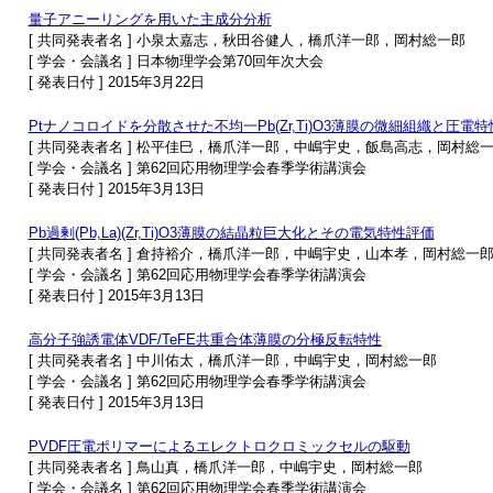
量子アニーリングを用いた主成分分析
[ 共同発表者名 ] 小泉太嘉志，秋田谷健人，橋爪洋一郎，岡村総一郎
[ 学会・会議名 ] 日本物理学会第70回年次大会
[ 発表日付 ] 2015年3月22日
Ptナノコロイドを分散させた不均一Pb(Zr,Ti)O3薄膜の微細組織と圧電特
[ 共同発表者名 ] 松平佳巳，橋爪洋一郎，中嶋宇史，飯島高志，岡村総
[ 学会・会議名 ] 第62回応用物理学会春季学術講演会
[ 発表日付 ] 2015年3月13日
Pb過剰(Pb,La)(Zr,Ti)O3薄膜の結晶粒巨大化とその電気特性評価
[ 共同発表者名 ] 倉持裕介，橋爪洋一郎，中嶋宇史，山本孝，岡村総一
[ 学会・会議名 ] 第62回応用物理学会春季学術講演会
[ 発表日付 ] 2015年3月13日
高分子強誘電体VDF/TeFE共重合体薄膜の分極反転特性
[ 共同発表者名 ] 中川佑太，橋爪洋一郎，中嶋宇史，岡村総一郎
[ 学会・会議名 ] 第62回応用物理学会春季学術講演会
[ 発表日付 ] 2015年3月13日
PVDF圧電ポリマーによるエレクトロクロミックセルの駆動
[ 共同発表者名 ] 鳥山真，橋爪洋一郎，中嶋宇史，岡村総一郎
[ 学会・会議名 ] 第62回応用物理学会春季学術講演会