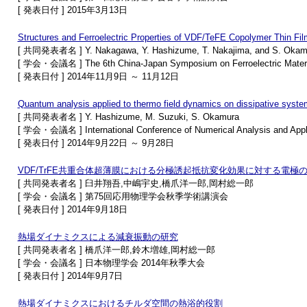
[ 発表日付 ] 2015年3月13日
Structures and Ferroelectric Properties of VDF/TeFE Copolymer Thin Fil
[ 共同発表者名 ] Y. Nakagawa, Y. Hashizume, T. Nakajima, and S. Okam
[ 学会・会議名 ] The 6th China-Japan Symposium on Ferroelectric Material
[ 発表日付 ] 2014年11月9日 ～ 11月12日
Quantum analysis applied to thermo field dynamics on dissipative syst
[ 共同発表者名 ] Y. Hashizume, M. Suzuki, S. Okamura
[ 学会・会議名 ] International Conference of Numerical Analysis and App
[ 発表日付 ] 2014年9月22日 ～ 9月28日
VDF/TrFE共重合体超薄膜における分極誘起抵抗変化効果に対する電極
[ 共同発表者名 ] 臼井翔吾,中嶋宇史,橋爪洋一郎,岡村総一郎
[ 学会・会議名 ] 第75回応用物理学会秋季学術講演会
[ 発表日付 ] 2014年9月18日
熱場ダイナミクスによる減衰振動の研究
[ 共同発表者名 ] 橋爪洋一郎,鈴木増雄,岡村総一郎
[ 学会・会議名 ] 日本物理学会 2014年秋季大会
[ 発表日付 ] 2014年9月7日
熱場ダイナミクスにおけるチルダ空間の熱浴的役割