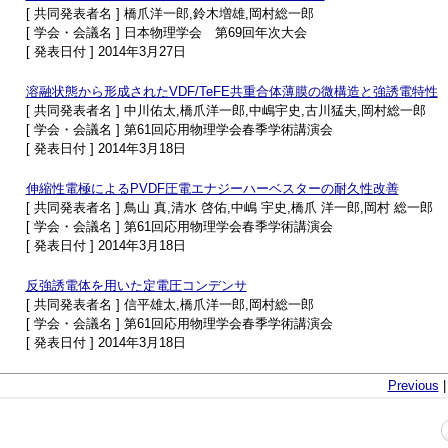
[ 共同発表者名 ] 橋爪洋一郎,鈴木増雄,岡村総一郎
[ 学会・会議名 ] 日本物理学会 第69回年次大会
[ 発表日付 ] 2014年3月27日
溶融状態から形成されたVDF/TeFE共重合体薄膜の微構造と強誘電特性
[ 共同発表者名 ] 中川佑太,橋爪洋一郎,中嶋宇史,古川猛夫,岡村総一郎
[ 学会・会議名 ] 第61回応用物理学会春季学術講演会
[ 発表日付 ] 2014年3月18日
伸縮性電極によるPVDF圧電エナジーハーベスターの耐久性改善
[ 共同発表者名 ] 鳥山 真,清水 啓佑,中嶋 宇史,橋爪 洋一郎,岡村 総一郎
[ 学会・会議名 ] 第61回応用物理学会春季学術講演会
[ 発表日付 ] 2014年3月18日
反強誘電体を用いた定電圧コンデンサ
[ 共同発表者名 ] 信平雄太,橋爪洋一郎,岡村総一郎
[ 学会・会議名 ] 第61回応用物理学会春季学術講演会
[ 発表日付 ] 2014年3月18日
Previous