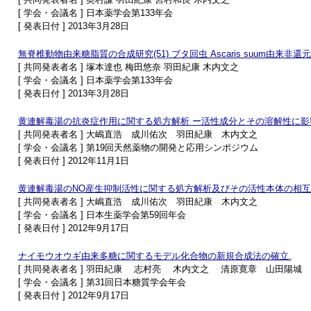
[ 学会・会議名 ] 日本薬学会第133年会
[ 発表日付 ] 2013年3月28日
無脊椎動物由来糖脂質の合成研究(51) ブタ回虫 Ascaris suum由来非還
[ 共同発表者名 ] 塚本達也 梅田悠奈 羽田紀康 木内文之
[ 学会・会議名 ] 日本薬学会第133年会
[ 発表日付 ] 2013年3月28日
黄連解毒湯の抗炎症作用に関する処方解析 ー活性成分とその溶解性に影
[ 共同発表者名 ] 大嶋直浩 成川佑次 羽田紀康 木内文之
[ 学会・会議名 ] 第19回天然薬物の開発と応用シンポジウム
[ 発表日付 ] 2012年11月1日
黄連解毒湯のNO産生抑制活性に関する処方解析及びその活性本体の相
[ 共同発表者名 ] 大嶋直浩 成川佑次 羽田紀康 木内文之
[ 学会・会議名 ] 日本生薬学会第59回年会
[ 発表日付 ] 2012年9月17日
ナイモウオウギ由来多糖に関するモデル化合物の新規合成法の確立.
[ 共同発表者名 ] 羽田紀康 志村亮 木内文之 清原寛章 山田陽城
[ 学会・会議名 ] 第31回日本糖質学会年会
[ 発表日付 ] 2012年9月17日