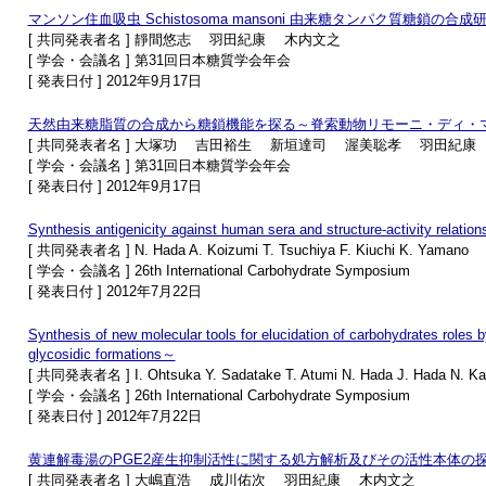
マンソン住血吸虫 Schistosoma mansoni 由来糖タンパク質糖鎖の合成
[ 共同発表者名 ] 靜間悠志 羽田紀康 木内文之
[ 学会・会議名 ] 第31回日本糖質学会年会
[ 発表日付 ] 2012年9月17日
天然由来糖脂質の合成から糖鎖機能を探る～脊索動物リモーニ・ディ・
[ 共同発表者名 ] 大塚功 吉田裕生 新垣達司 渥美聡孝 羽田紀康
[ 学会・会議名 ] 第31回日本糖質学会年会
[ 発表日付 ] 2012年9月17日
Synthesis antigenicity against human sera and structure-activity relati
[ 共同発表者名 ] N. Hada A. Koizumi T. Tsuchiya F. Kiuchi K. Yamano
[ 学会・会議名 ] 26th International Carbohydrate Symposium
[ 発表日付 ] 2012年7月22日
Synthesis of new molecular tools for elucidation of carbohydrates roles by
glycosidic formations～
[ 共同発表者名 ] I. Ohtsuka Y. Sadatake T. Atumi N. Hada J. Hada N. Ka
[ 学会・会議名 ] 26th International Carbohydrate Symposium
[ 発表日付 ] 2012年7月22日
黄連解毒湯のPGE2産生抑制活性に関する処方解析及びその活性本体の
[ 共同発表者名 ] 大嶋直浩 成川佑次 羽田紀康 木内文之