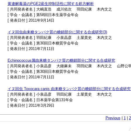
黄連解毒湯のPGE2産生抑制活性に関する処方解析
[ 共同発表者名 ] 大嶋直浩 成川佑次 羽田紀康 木内文之
[ 学会・会議名 ] 第58回日本生薬学会年会
[ 発表日付 ] 2011年9月14日
イヌ回虫由来糖タンパク質の糖鎖部分に関する合成研究(3)
[ 共同発表者名 ] 羽田紀康 小泉晶彦 土屋貴史 木内文之
[ 学会・会議名 ] 第30回日本糖質学会年会
[ 発表日付 ] 2011年7月11日
Echinococcus属由来糖タンパク質の糖鎖部分に関する合成研究
[ 共同発表者名 ] 小泉晶彦 大鐘麻未 羽田紀康 木内文之 山野公
[ 学会・会議名 ] 第30回日本糖質学会年会
[ 発表日付 ] 2011年7月11日
イヌ回虫 Toxocara canis 由来糖タンパク質の糖鎖部分に関する合成研究(
[ 共同発表者名 ] 小泉晶彦 羽田紀康 土屋貴史 木内文之
[ 学会・会議名 ] 日本薬学会第131年会
[ 発表日付 ] 2011年3月29日
Previous
|
1
|
2