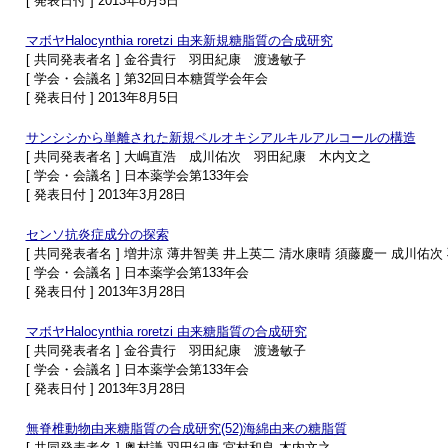
[ 発表日付 ] 2013年8月5日
マボヤHalocynthia roretzi 由来新規糖脂質の合成研究
[ 共同発表者名 ] 金谷貴行 羽田紀康 渡邊敏子
[ 学会・会議名 ] 第32回日本糖質学会年会
[ 発表日付 ] 2013年8月5日
サンシシから単離された新規ペルオキシアルキルアルコールの構造
[ 共同発表者名 ] 大嶋直浩 成川佑次 羽田紀康 木内文之
[ 学会・会議名 ] 日本薬学会第133年会
[ 発表日付 ] 2013年3月28日
センソ抗炎症成分の探索
[ 共同発表者名 ] 増井涼 薄井智美 井上英二 清水康晴 須藤慶一 成川佑次
[ 学会・会議名 ] 日本薬学会第133年会
[ 発表日付 ] 2013年3月28日
マボヤHalocynthia roretzi 由来糖脂質の合成研究
[ 共同発表者名 ] 金谷貴行 羽田紀康 渡邊敏子
[ 学会・会議名 ] 日本薬学会第133年会
[ 発表日付 ] 2013年3月28日
無脊椎動物由来糖脂質の合成研究(52)海綿由来の糖脂質
[ 共同発表者名 ] 奥村謙 羽田紀康 宮村和良 木内文之