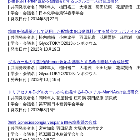
β-選択的 Ferrier 反応を鍵段階とするL-グルコースの合成研究
[ 共同発表者名 ] 岡崎隼人 植田裕二 大場茂 羽田紀康 花屋賢悟 
[ 学会・会議名 ] 日本化学会第94春季年会
[ 発表日付 ] 2014年3月27日
糖鎖を保護基として活用した配糖体を出発原料とする希少フラボノイド
[ 共同発表者名 ] 松内佑輔 小林遼平 羽田紀康 花屋賢悟 庄司満 
[ 学会・会議名 ] GlycoTOKYO2013シンポジウム
[ 発表日付 ] 2013年10月19日
グルカールのβ-選択的Ferrier反応を基盤とする希少糖類の合成研究
[ 共同発表者名 ] 岡崎隼人 植田裕二 大場茂 羽田紀康 花屋賢悟 
[ 学会・会議名 ] GlycoTOKYO2013シンポジウム
[ 発表日付 ] 2013年10月19日
トリアセチルD-グルカールから出発する4-O-メチル-ManNAcの合成研究
[ 共同発表者名 ] 岡崎隼人 花屋賢悟 庄司満 羽田紀康 須貝威
[ 学会・会議名 ] 第32回日本糖質学会年会
[ 発表日付 ] 2013年8月5日
海綿 Spheciospongia vesparia 由来糖脂質の合成
[ 共同発表者名 ] 宮村知良 羽田紀康 大塚功 木内文之
[ 学会・会議名 ] 第32回日本糖質学会年会