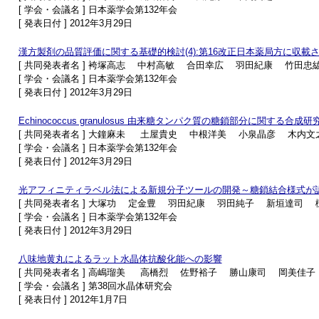
[ 学会・会議名 ] 日本薬学会第132年会
[ 発表日付 ] 2012年3月29日
漢方製剤の品質評価に関する基礎的検討(4):第16改正日本薬局方に収載
[ 共同発表者名 ] 袴塚高志 中村高敏 合田幸広 羽田紀康 竹田忠
[ 学会・会議名 ] 日本薬学会第132年会
[ 発表日付 ] 2012年3月29日
Echinococcus granulosus 由来糖タンパク質の糖鎖部分に関する合成研
[ 共同発表者名 ] 大鐘麻未 土屋貴史 中根洋美 小泉晶彦 木内
[ 学会・会議名 ] 日本薬学会第132年会
[ 発表日付 ] 2012年3月29日
光アフィニティラベル法による新規分子ツールの開発～糖鎖結合様式が
[ 共同発表者名 ] 大塚功 定金豊 羽田紀康 羽田純子 新垣達司
[ 学会・会議名 ] 日本薬学会第132年会
[ 発表日付 ] 2012年3月29日
八味地黄丸によるラット水晶体抗酸化能への影響
[ 共同発表者名 ] 高嶋瑠美 高橋烈 佐野裕子 勝山康司 岡美
[ 学会・会議名 ] 第38回水晶体研究会
[ 発表日付 ] 2012年1月7日