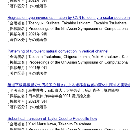
[ 掲載年月 ] 2021年 9月
[ 著作区分 ] その他著作
Regression-type inverse estimation by CNN to identify a scalar source in
[ 全著者名 ] Toshiyuki Kurihara, Takahiro Ishigami, Takahiro Tsukahara
[ 掲載誌名 ] Proceedings of the 8th Asian Symposium on Computational H
[ 掲載年月 ] 2021年 9月
[ 著作区分 ] その他著作
Patterning of turbulent natural convection in vertical channel
[ 全著者名 ] Takahiro Tsukahara, Chigusa Izumia, Yuki Matsukawa, Kazu
[ 掲載誌名 ] Proceedings of the 8th Asian Symposium on Computational H
[ 掲載年月 ] 2021年 9月
[ 著作区分 ] その他著作
後退平板境界層での円柱孤立粗さによる遷移点位置の変化に関する実験
[ 全著者名 ] 細井理央，石田貴大，大平啓介，徳川直子，塚原隆裕
[ 掲載誌名 ] 日本流体力学会年会2021 講演論文集
[ 掲載年月 ] 2021年 9月
[ 著作区分 ] その他著作
Subcritical transition of Taylor-Couette-Poiseuille flow
[ 全著者名 ] Yuki Matsukawa, Takahiro Tsukahara
[ 掲載誌名 ] Proceedings of the 8th Asian Symposium on Computational H