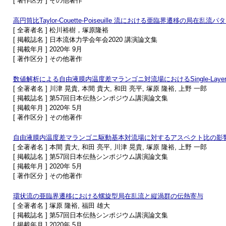
[ 著作区分 ] その他著作
高円筒比Taylor-Couette-Poiseuille 流における亜臨界遷移の局在乱流パ
[ 全著者名 ] 松川裕樹，塚原隆裕
[ 掲載誌名 ] 日本流体力学会年会2020 講演論文集
[ 掲載年月 ] 2020年 9月
[ 著作区分 ] その他著作
数値解析による自由液膜内温度差マランゴニ対流場におけるSingle-Layer
[ 全著者名 ] 川津 晃貴, 本間 貴大, 和田 亮平, 塚原 隆裕, 上野 一郎
[ 掲載誌名 ] 第57回日本伝熱シンポジウム講演論文集
[ 掲載年月 ] 2020年 5月
[ 著作区分 ] その他著作
自由液膜内温度差マランゴニ駆動基本対流場に対するアスペクト比の影
[ 全著者名 ] 本間 貴大, 和田 亮平, 川津 晃貴, 塚原 隆裕, 上野 一郎
[ 掲載誌名 ] 第57回日本伝熱シンポジウム講演論文集
[ 掲載年月 ] 2020年 5月
[ 著作区分 ] その他著作
環状流の亜臨界遷移における螺旋型局在乱流と縦渦群の伝熱寄与
[ 全著者名 ] 塚原 隆裕, 福田 雄大
[ 掲載誌名 ] 第57回日本伝熱シンポジウム講演論文集
[ 掲載年月 ] 2020年 5月