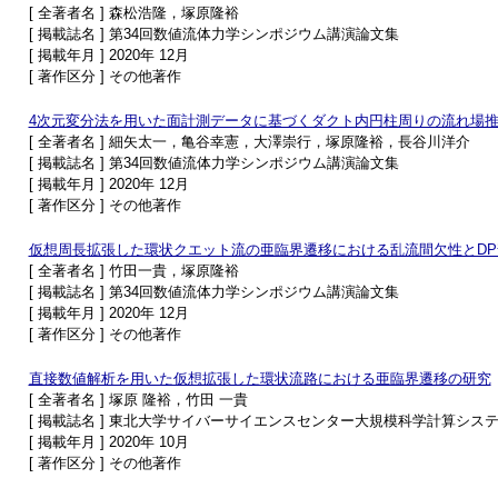
[ 全著者名 ] 森松浩隆，塚原隆裕
[ 掲載誌名 ] 第34回数値流体力学シンポジウム講演論文集
[ 掲載年月 ] 2020年 12月
[ 著作区分 ] その他著作
4次元変分法を用いた面計測データに基づくダクト内円柱周りの流れ場
[ 全著者名 ] 細矢太一，亀谷幸憲，大澤崇行，塚原隆裕，長谷川洋介
[ 掲載誌名 ] 第34回数値流体力学シンポジウム講演論文集
[ 掲載年月 ] 2020年 12月
[ 著作区分 ] その他著作
仮想周長拡張した環状クエット流の亜臨界遷移における乱流間欠性とDP
[ 全著者名 ] 竹田一貴，塚原隆裕
[ 掲載誌名 ] 第34回数値流体力学シンポジウム講演論文集
[ 掲載年月 ] 2020年 12月
[ 著作区分 ] その他著作
直接数値解析を用いた仮想拡張した環状流路における亜臨界遷移の研究
[ 全著者名 ] 塚原 隆裕，竹田 一貴
[ 掲載誌名 ] 東北大学サイバーサイエンスセンター大規模科学計算システ
[ 掲載年月 ] 2020年 10月
[ 著作区分 ] その他著作