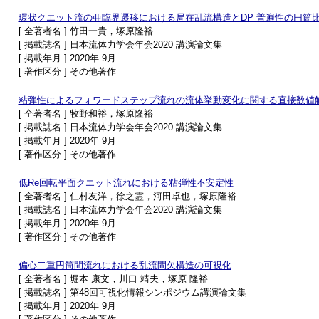
環状クエット流の亜臨界遷移における局在乱流構造とDP 普遍性の円筒
[ 全著者名 ] 竹田一貴，塚原隆裕
[ 掲載誌名 ] 日本流体力学会年会2020 講演論文集
[ 掲載年月 ] 2020年 9月
[ 著作区分 ] その他著作
粘弾性によるフォワードステップ流れの流体挙動変化に関する直接数値
[ 全著者名 ] 牧野和裕，塚原隆裕
[ 掲載誌名 ] 日本流体力学会年会2020 講演論文集
[ 掲載年月 ] 2020年 9月
[ 著作区分 ] その他著作
低Re回転平面クエット流れにおける粘弾性不安定性
[ 全著者名 ] 仁村友洋，徐之霊，河田卓也，塚原隆裕
[ 掲載誌名 ] 日本流体力学会年会2020 講演論文集
[ 掲載年月 ] 2020年 9月
[ 著作区分 ] その他著作
偏心二重円筒間流れにおける乱流間欠構造の可視化
[ 全著者名 ] 堀本 康文，川口 靖夫，塚原 隆裕
[ 掲載誌名 ] 第48回可視化情報シンポジウム講演論文集
[ 掲載年月 ] 2020年 9月