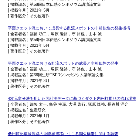
[ 掲載誌名 ] 第58回日本伝熱シンポジウム講演論文集
[ 掲載年月 ] 2021年 5月
[ 著作区分 ] その他著作
平面クエット流において成長する乱流スポットの非相似性の発生機構
[ 全著者名 ] 福留 功二，塚原 隆裕，守 裕也，山本 誠
[ 掲載誌名 ] 第58回日本伝熱シンポジウム講演論文集
[ 掲載年月 ] 2021年 5月
[ 著作区分 ] その他著作
平面クエット流における乱流スポットの成長と非相似性の発生
[ 全著者名 ] 福留 功二，塚原 隆裕，守 裕也，山本 誠
[ 掲載誌名 ] 第36回生研TSFDシンポジウム講演論文集
[ 掲載年月 ] 2021年 3月
[ 著作区分 ] その他著作
4次元変分法を用いた面計測データに基づくダクト内円柱周りの流れ場
[ 全著者名 ] 細矢 太一, 亀谷 幸憲, 大澤 崇行, 塚原 隆裕, 長谷川 洋介
[ 掲載誌名 ] 生産研究
[ 掲載年月 ] 2021年 1月
[ 著作区分 ] その他著作
低円筒比環状流路の亜臨界遷移に生じる間欠構造に関する調査