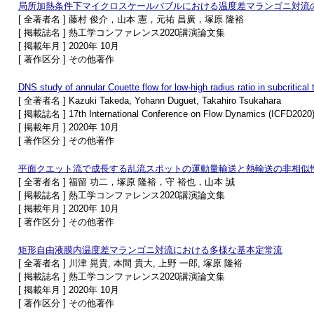
局所加熱条件下マイクロスケールバブルにおける温度差マランゴニ対流
[ 全著者名 ] 藤村 俊介，山本 憲，元祐 昌廣，塚原 隆裕
[ 掲載誌名 ] 熱工学コンファレンス2020講演論文集
[ 掲載年月 ] 2020年 10月
[ 著作区分 ] その他著作
DNS study of annular Couette flow for low-high radius ratio in subcritical t
[ 全著者名 ] Kazuki Takeda, Yohann Duguet, Takahiro Tsukahara
[ 掲載誌名 ] 17th International Conference on Flow Dynamics (ICFD2020
[ 掲載年月 ] 2020年 10月
[ 著作区分 ] その他著作
平面クエット流で成長する乱流スポットの運動量輸送と熱輸送の非相似
[ 全著者名 ] 福留 功二，塚原 隆裕，守 裕也，山本 誠
[ 掲載誌名 ] 熱工学コンファレンス2020講演論文集
[ 掲載年月 ] 2020年 10月
[ 著作区分 ] その他著作
矩形自由液膜内温度差マランゴニ対流における多様な基本定常流
[ 全著者名 ] 川津 晃貴, 本間 貴大, 上野 一郎, 塚原 隆裕
[ 掲載誌名 ] 熱工学コンファレンス2020講演論文集
[ 掲載年月 ] 2020年 10月
[ 著作区分 ] その他著作