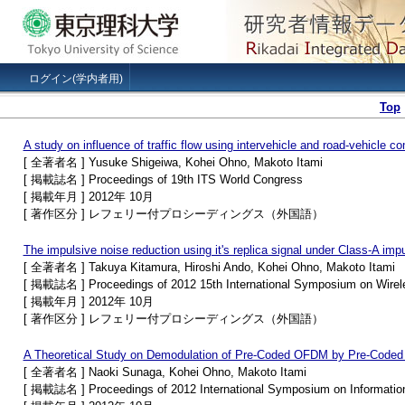
ログイン(学内者用)
Top
A study on influence of traffic flow using intervehicle and road-vehicle c
[ 全著者名 ] Yusuke Shigeiwa, Kohei Ohno, Makoto Itami
[ 掲載誌名 ] Proceedings of 19th ITS World Congress
[ 掲載年月 ] 2012年 10月
[ 著作区分 ] レフェリー付プロシーディングス（外国語）
The impulsive noise reduction using it's replica signal under Class-A imp
[ 全著者名 ] Takuya Kitamura, Hiroshi Ando, Kohei Ohno, Makoto Itami
[ 掲載誌名 ] Proceedings of 2012 15th International Symposium on Wire
[ 掲載年月 ] 2012年 10月
[ 著作区分 ] レフェリー付プロシーディングス（外国語）
A Theoretical Study on Demodulation of Pre-Coded OFDM by Pre-Code
[ 全著者名 ] Naoki Sunaga, Kohei Ohno, Makoto Itami
[ 掲載誌名 ] Proceedings of 2012 International Symposium on Information 