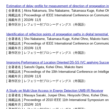
Estimation of delay profile for measurement of direction of propagation in d
[ 全著者名 ] Akira Nakamura, Sho Nabatame, Takamasa Kuge, Kohei Ohno
[ 掲載誌名 ] Proceedings of IEEE International Conference on Communi
[ 掲載年月 ] 2010年 11月
[ 著作区分 ] レフェリー付プロシーディングス（外国語）
Identification of reflection points of propagation paths in digital terrestria
[ 全著者名 ] Sho Nabatame, Takamasa Kuge, Kohei Ohno, Makoto Itami, 
[ 掲載誌名 ] Proceedings of IEEE International Conference on Communi
[ 掲載年月 ] 2010年 11月
[ 著作区分 ] レフェリー付プロシーディングス（外国語）
Improving Performance of Location Oriented DS-SS IVC applying Success
[ 全著者名 ] Satoshi Ogata, Kohei Ohno, Makoto Itami
[ 掲載誌名 ] Proceedings of the 10th International Conference on Intellig
[ 掲載年月 ] 2010年 11月
[ 著作区分 ] レフェリー付プロシーディングス（外国語）
A Study on Multi-User Access in Energy Detection UWB-IR Receiver
[ 全著者名 ] Masaya Sasaki, Junpei Ohno, Hiroyoshi Ohno, Kohei Ohno, 
[ 掲載誌名 ] Proceedings of 2010 IEEE 11th International Symposium on 
[ 掲載年月 ] 2010年 10月