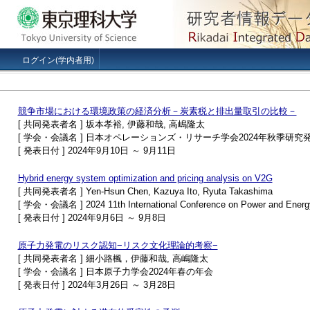
ログイン(学内者用)
競争市場における環境政策の経済分析－炭素税と排出量取引の比較－
[ 共同発表者名 ] 坂本孝裕, 伊藤和哉, 高嶋隆太
[ 学会・会議名 ] 日本オペレーションズ・リサーチ学会2024年秋季研究
[ 発表日付 ] 2024年9月10日 ～ 9月11日
Hybrid energy system optimization and pricing analysis on V2G
[ 共同発表者名 ] Yen-Hsun Chen, Kazuya Ito, Ryuta Takashima
[ 学会・会議名 ] 2024 11th International Conference on Power and Energ
[ 発表日付 ] 2024年9月6日 ～ 9月8日
原子力発電のリスク認知−リスク文化理論的考察−
[ 共同発表者名 ] 細小路楓，伊藤和哉, 高嶋隆太
[ 学会・会議名 ] 日本原子力学会2024年春の年会
[ 発表日付 ] 2024年3月26日 ～ 3月28日