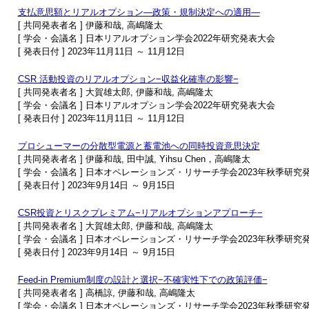
支払意思額とリアルオプション―政策・規制決定への適用―
[ 共同発表者名 ] 伊藤和哉, 高嶋隆太
[ 学会・会議名 ] 日本リアルオプション学会2022年研究発表大会
[ 発表日付 ] 2023年11月11日 ～ 11月12日
CSR 活動投資のリアルオプション−収益化確率の影響−
[ 共同発表者名 ] 大賀雄太郎, 伊藤和哉, 高嶋隆太
[ 学会・会議名 ] 日本リアルオプション学会2022年研究発表大会
[ 発表日付 ] 2023年11月11日 ～ 11月12日
プロシューマーの分散型電源と蓄電池への同時投資意思決定
[ 共同発表者名 ] 伊藤和哉, 田中誠, Yihsu Chen，高嶋隆太
[ 学会・会議名 ] 日本オペレーションズ・リサーチ学会2023年秋季研究
[ 発表日付 ] 2023年9月14日 ～ 9月15日
CSR投資とリスクプレミアム−リアルオプションアプローチ−
[ 共同発表者名 ] 大賀雄太郎, 伊藤和哉, 高嶋隆太
[ 学会・会議名 ] 日本オペレーションズ・リサーチ学会2023年秋季研究
[ 発表日付 ] 2023年9月14日 ～ 9月15日
Feed-in Premium制度の設計と選択−不確実性下での政策評価−
[ 共同発表者名 ] 高橋諒, 伊藤和哉, 高嶋隆太
[ 学会・会議名 ] 日本オペレーションズ・リサーチ学会2023年秋季研究