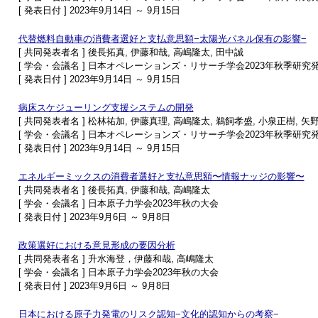
[ 発表日付 ] 2023年9月14日 ～ 9月15日
代替燃料自動車の消費者選好と支払意思額−太陽光パネル保有の影響−
[ 共同発表者名 ] 後長拓真, 伊藤和哉, 高嶋隆太, 田中誠
[ 学会・会議名 ] 日本オペレーションズ・リサーチ学会2023年秋季研究
[ 発表日付 ] 2023年9月14日 ～ 9月15日
病床スケジューリング支援システムの開発
[ 共同発表者名 ] 松林祐加, 伊藤真理, 高嶋隆太, 鵜飼孝盛, 小泉正樹, 矢
[ 学会・会議名 ] 日本オペレーションズ・リサーチ学会2023年秋季研究
[ 発表日付 ] 2023年9月14日 ～ 9月15日
エネルギーミックスの消費者選好と支払意思額〜情報ナッジの影響〜
[ 共同発表者名 ] 後長拓真, 伊藤和哉, 高嶋隆太
[ 学会・会議名 ] 日本原子力学会2023年秋の大会
[ 発表日付 ] 2023年9月6日 ～ 9月8日
政策選好における意見形成の要因分析
[ 共同発表者名 ] 升水海登，伊藤和哉, 高嶋隆太
[ 学会・会議名 ] 日本原子力学会2023年秋の大会
[ 発表日付 ] 2023年9月6日 ～ 9月8日
日本における原子力発電のリスク認知−文化的認知からの考察−