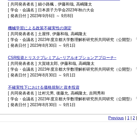
[ 共同発表者名 ] 細小路楓，伊藤和哉, 高嶋隆太
[ 学会・会議名 ] 日本原子力学会2023年秋の大会
[ 発表日付 ] 2023年9月6日 ～ 9月8日
機械学習による政策不確実性の測定
[ 共同発表者名 ] 土屋惇, 伊藤和哉, 高嶋隆太
[ 学会・会議名 ] 2023年度京都大学数理解析研究所共同研究（公開
[ 発表日付 ] 2023年8月30日 ～ 9月1日
CSR投資とリスクプレミアム−リアルオプションアプローチ−
[ 共同発表者名 ] 大賀雄太郎, 伊藤和哉, 高嶋隆太
[ 学会・会議名 ] 2023年度京都大学数理解析研究所共同研究（公開
[ 発表日付 ] 2023年8月30日 ～ 9月1日
不確実性下における価格規制と資本投資
[ 共同発表者名 ] 辻村元男, 後藤允, 高嶋隆太, 吉岡秀和
[ 学会・会議名 ] 2023年度京都大学数理解析研究所共同研究（公開
[ 発表日付 ] 2023年8月30日 ～ 9月1日
Previous
|
1
|
2
|