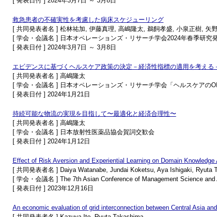
[ 発表日付 ] 2024年3月7日 ～ 3月8日
救急患者の不確実性を考慮した病床スケジューリング
[ 共同発表者名 ] 松林祐加, 伊藤真理, 高嶋隆太, 鵜飼孝盛, 小泉正樹, 矢
[ 学会・会議名 ] 日本オペレーションズ・リサーチ学会2024年春季研究
[ 発表日付 ] 2024年3月7日 ～ 3月8日
エビデンスに基づくヘルスケア政策の決定－経済性指標の適用を考える
[ 共同発表者名 ] 高嶋隆太
[ 学会・会議名 ] 日本オペレーションズ・リサーチ学会「ヘルスケアのO
[ 発表日付 ] 2024年1月21日
持続可能な物流の実現を目指して〜最適化と経済合理性〜
[ 共同発表者名 ] 高嶋隆太
[ 学会・会議名 ] 日本放射性医薬品協会賀詞交歓会
[ 発表日付 ] 2024年1月12日
Effect of Risk Aversion and Experiential Learning on Domain Knowledge
[ 共同発表者名 ] Daiya Watanabe, Jundai Koketsu, Aya Ishigaki, Ryuta T
[ 学会・会議名 ] The 7th Asian Conference of Management Science and 
[ 発表日付 ] 2023年12月16日
An economic evaluation of grid interconnection between Central Asia and
[ 共同発表者名 ] Kazuya Ito, Ryuta Takashima