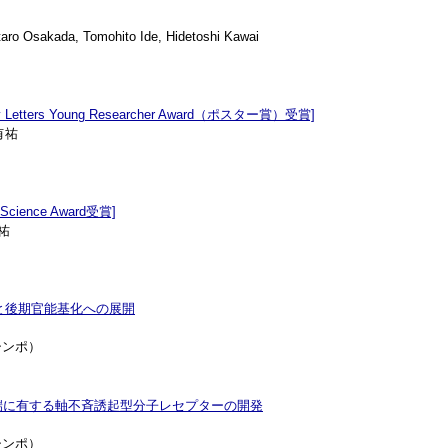
ro Osakada, Tomohito Ide, Hidetoshi Kawai
s Young Researcher Award（ポスター賞）受賞]
侑祐
nce Award受賞]
祐
と後期官能基化への展開
シンポ）
端に有する軸不⻫誘起型分⼦レセプターの開発
シンポ）