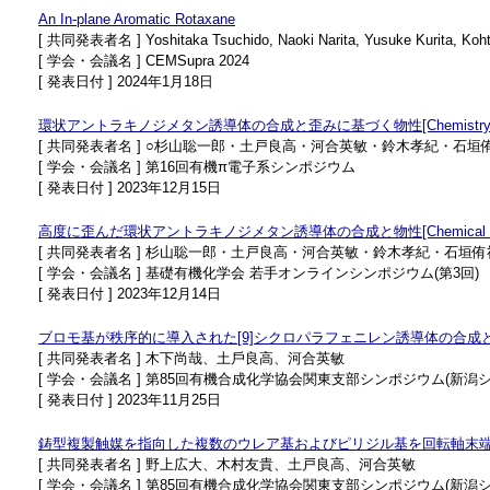
An In-plane Aromatic Rotaxane
[ 共同発表者名 ] Yoshitaka Tsuchido, Naoki Narita, Yusuke Kurita, Kohta
[ 学会・会議名 ] CEMSupra 2024
[ 発表日付 ] 2024年1月18日
環状アントラキノジメタン誘導体の合成と歪みに基づく物性[Chemistry Letter
[ 共同発表者名 ] ○杉山聡一郎・土戸良高・河合英敏・鈴木孝紀・石垣
[ 学会・会議名 ] 第16回有機π電子系シンポジウム
[ 発表日付 ] 2023年12月15日
高度に歪んだ環状アントラキノジメタン誘導体の合成と物性[Chemical Scie
[ 共同発表者名 ] 杉山聡一郎・土戸良高・河合英敏・鈴木孝紀・石垣侑
[ 学会・会議名 ] 基礎有機化学会 若手オンラインシンポジウム(第3回)
[ 発表日付 ] 2023年12月14日
ブロモ基が秩序的に導⼊された[9]シクロパラフェニレン誘導体の合成
[ 共同発表者名 ] ⽊下尚哉、⼟⼾良⾼、河合英敏
[ 学会・会議名 ] 第85回有機合成化学協会関東支部シンポジウム(新潟
[ 発表日付 ] 2023年11月25日
鋳型複製触媒を指向した複数のウレア基およびピリジル基を回転軸末
[ 共同発表者名 ] 野上広⼤、木村友貴、土戸良高、河合英敏
[ 学会・会議名 ] 第85回有機合成化学協会関東支部シンポジウム(新潟