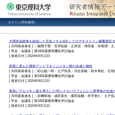
ログイン(学内者用)
大環状金錯体を経由した完全メチル化β-シクロデキストリン被覆超巨
[ 共同発表者名 ] 〇能勢千聖・宮岸拓路・正井宏・津田進・寺尾潤・
[ 学会・会議名 ] 第34回基礎有機化学討論会
[ 発表日付 ] 2024年9月12日
高度に歪んだ環状アントラキノジメタン類の合成と物性
[ 共同発表者名 ] 〇杉山聡一郎・土戸良高・河合英敏・鈴木孝紀・石垣
[ 学会・会議名 ] 第34回基礎有機化学討論会
[ 発表日付 ] 2024年9月12日
嵩高いアルコキシ基を導入した[6]シクロパラフェニレン誘導体の合成
[ 共同発表者名 ] 〇岩﨑郁哉・成田直生・栗田祐輔・井手智仁・土戸
[ 学会・会議名 ] 第34回基礎有機化学討論会
[ 発表日付 ] 2024年9月11日