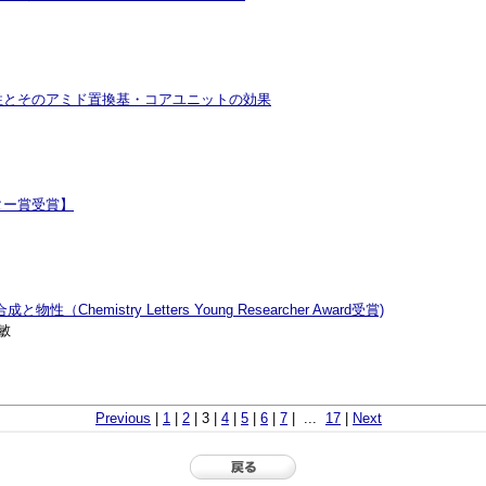
性とそのアミド置換基・コアユニットの効果
ター賞受賞】
istry Letters Young Researcher Award受賞)
敏
Previous
|
1
|
2
| 3 |
4
|
5
|
6
|
7
| ...
17
|
Next