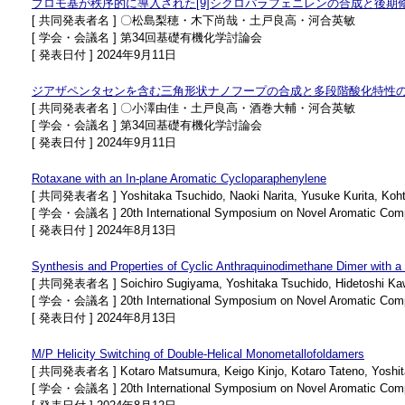
ブロモ基が秩序的に導入された[9]シクロパラフェニレンの合成と後期
[ 共同発表者名 ] 〇松島梨穂・木下尚哉・土戸良高・河合英敏
[ 学会・会議名 ] 第34回基礎有機化学討論会
[ 発表日付 ] 2024年9月11日
ジアザペンタセンを含む三角形状ナノフープの合成と多段階酸化特性
[ 共同発表者名 ] 〇小澤由佳・土戸良高・酒巻大輔・河合英敏
[ 学会・会議名 ] 第34回基礎有機化学討論会
[ 発表日付 ] 2024年9月11日
Rotaxane with an In-plane Aromatic Cycloparaphenylene
[ 共同発表者名 ] Yoshitaka Tsuchido, Naoki Narita, Yusuke Kurita, Kohta
[ 学会・会議名 ] 20th International Symposium on Novel Aromatic Com
[ 発表日付 ] 2024年8月13日
Synthesis and Properties of Cyclic Anthraquinodimethane Dimer with a
[ 共同発表者名 ] Soichiro Sugiyama, Yoshitaka Tsuchido, Hidetoshi Kawa
[ 学会・会議名 ] 20th International Symposium on Novel Aromatic Com
[ 発表日付 ] 2024年8月13日
M/P Helicity Switching of Double-Helical Monometallofoldamers
[ 共同発表者名 ] Kotaro Matsumura, Keigo Kinjo, Kotaro Tateno, Yoshita
[ 学会・会議名 ] 20th International Symposium on Novel Aromatic Com