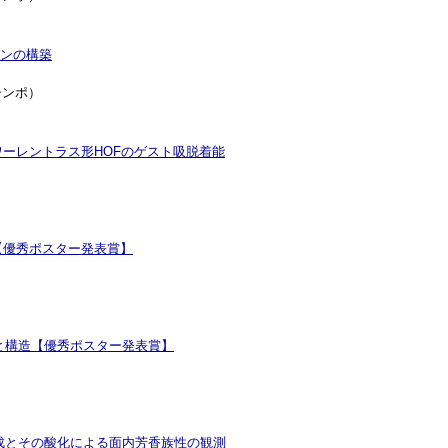
ナンの構築
シンポ）
ーレントラス形HOFのゲスト吸脱着能
【優秀ポスター発表賞】
と構造【優秀ポスター発表賞】
合成とその酸化による面内芳香族性の観測