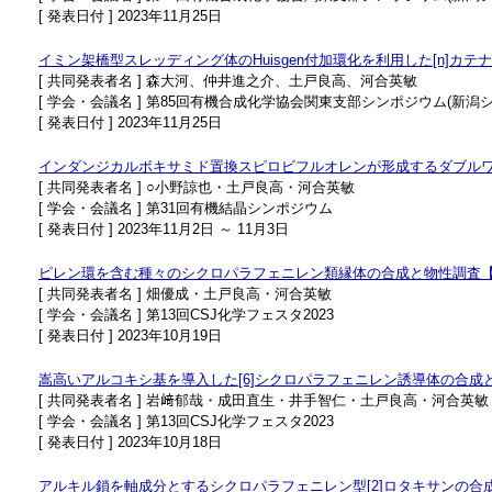
[ 発表日付 ] 2023年11月25日
イミン架橋型スレッディング体のHuisgen付加環化を利⽤した[n]カテ
[ 共同発表者名 ] 森大河、仲井進之介、土戸良高、河合英敏
[ 学会・会議名 ] 第85回有機合成化学協会関東支部シンポジウム(新潟
[ 発表日付 ] 2023年11月25日
インダンジカルボキサミド置換スピロビフルオレンが形成するダブルワ
[ 共同発表者名 ] ○小野諒也・土戸良高・河合英敏
[ 学会・会議名 ] 第31回有機結晶シンポジウム
[ 発表日付 ] 2023年11月2日 ～ 11月3日
ピレン環を含む種々のシクロパラフェニレン類縁体の合成と物性調査
[ 共同発表者名 ] 畑優成・土戸良高・河合英敏
[ 学会・会議名 ] 第13回CSJ化学フェスタ2023
[ 発表日付 ] 2023年10月19日
嵩高いアルコキシ基を導入した[6]シクロパラフェニレン誘導体の合成
[ 共同発表者名 ] 岩﨑郁哉・成田直生・井手智仁・土戸良高・河合英敏
[ 学会・会議名 ] 第13回CSJ化学フェスタ2023
[ 発表日付 ] 2023年10月18日
アルキル鎖を軸成分とするシクロパラフェニレン型[2]ロタキサンの