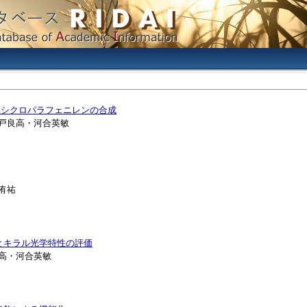
大シクロパラフェニレンの合成
土戸良高・河合英敏
侑祐
とキラル光学特性の評価
良高・河合英敏