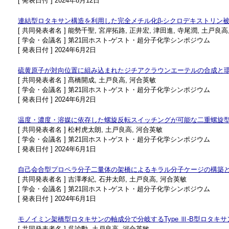
[ 発表日付 ] 2024年8月12日
連結型ロタキサン構造を利用した完全メチル化β-シクロデキストリン
[ 共同発表者名 ] 能勢千聖, 宮岸拓路, 正井宏, 津田進, 寺尾潤, 土戸良高
[ 学会・会議名 ] 第21回ホスト-ゲスト・超分子化学シンポジウム
[ 発表日付 ] 2024年6月2日
硫黄原子が対向位置に組み込まれたジチアクラウンエーテルの合成と環内への
[ 共同発表者名 ] 髙橋開成, 土戸良高, 河合英敏
[ 学会・会議名 ] 第21回ホスト-ゲスト・超分子化学シンポジウム
[ 発表日付 ] 2024年6月2日
温度・濃度・溶媒に依存した螺旋反転スイッチングが可能な二重螺旋
[ 共同発表者名 ] 松村虎太朗, 土戸良高, 河合英敏
[ 学会・会議名 ] 第21回ホスト-ゲスト・超分子化学シンポジウム
[ 発表日付 ] 2024年6月1日
自己会合型プロペラ分子二量体の架橋によるキラル分子ケージの構築
[ 共同発表者名 ] 吉澤孝紀, 石井太郎, 土戸良高, 河合英敏
[ 学会・会議名 ] 第21回ホスト-ゲスト・超分子化学シンポジウム
[ 発表日付 ] 2024年6月1日
モノイミン架橋型ロタキサンの軸成分で分岐するType Ⅲ-B型ロタキ
[ 共同発表者名 ] 呉諭勳, 土戸良高, 河合英敏