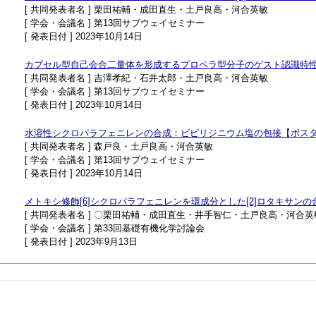
[ 共同発表者名 ] 栗田祐輔・成田直生・土戸良高・河合英敏
[ 学会・会議名 ] 第13回サブウェイセミナー
[ 発表日付 ] 2023年10月14日
カプセル型自己会合二量体を形成するプロペラ型分子のゲスト認識特
[ 共同発表者名 ] 吉澤孝紀・石井太郎・土戸良高・河合英敏
[ 学会・会議名 ] 第13回サブウェイセミナー
[ 発表日付 ] 2023年10月14日
水溶性シクロパラフェニレンの合成：ビピリジニウム塩の包接【ポス
[ 共同発表者名 ] 森戸良・土戸良高・河合英敏
[ 学会・会議名 ] 第13回サブウェイセミナー
[ 発表日付 ] 2023年10月14日
メトキシ修飾[6]シクロパラフェニレンを環成分とした[2]ロタキサンの合成と物性（Chem
[ 共同発表者名 ] 〇栗田祐輔・成田直生・井手智仁・土戸良高・河合英
[ 学会・会議名 ] 第33回基礎有機化学討論会
[ 発表日付 ] 2023年9月13日