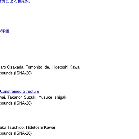
修飾による機能化
の評価
ro Osakada, Tomohito Ide, Hidetoshi Kawai
pounds (ISNA-20)
 Constrained Structure
i, Takanori Suzuki, Yusuke Ishigaki
pounds (ISNA-20)
ka Tsuchido, Hidetoshi Kawai
pounds (ISNA-20)