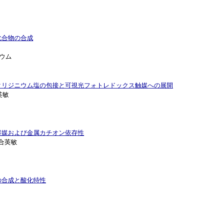
化合物の合成
ジウム
クリジニウム塩の包接と可視光フォトレドックス触媒への展開
英敏
溶媒および金属カチオン依存性
河合英敏
の合成と酸化特性