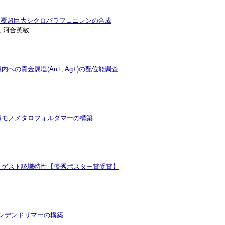
被覆超巨大シクロパラフェニレンの合成
, 河合英敏
貴金属塩(Au+, Ag+)の配位能調査
型モノメタロフォルダマーの構築
とゲスト認識特性【優秀ポスター賞受賞】
サンデンドリマーの構築