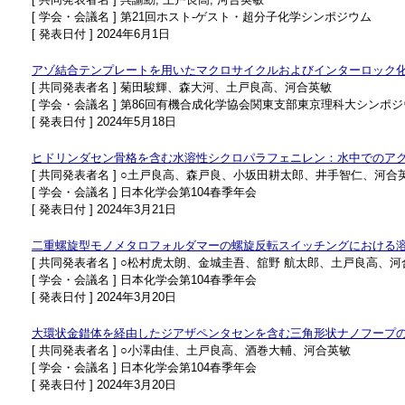
[ 学会・会議名 ] 第21回ホスト-ゲスト・超分子化学シンポジウム
[ 発表日付 ] 2024年6月1日
アゾ結合テンプレートを用いたマクロサイクルおよびインターロック
[ 共同発表者名 ] 菊田駿輝、森大河、土戸良高、河合英敏
[ 学会・会議名 ] 第86回有機合成化学協会関東支部東京理科大シンポ
[ 発表日付 ] 2024年5月18日
ヒドリンダセン骨格を含む水溶性シクロパラフェニレン：水中でのア
[ 共同発表者名 ] ○土戸良高、森戸良、小坂田耕太郎、井手智仁、河合
[ 学会・会議名 ] 日本化学会第104春季年会
[ 発表日付 ] 2024年3月21日
二重螺旋型モノメタロフォルダマーの螺旋反転スイッチングにおける
[ 共同発表者名 ] ○松村虎太朗、金城圭吾、舘野 航太郎、土戸良高、
[ 学会・会議名 ] 日本化学会第104春季年会
[ 発表日付 ] 2024年3月20日
大環状金錯体を経由したジアザペンタセンを含む三角形状ナノフープ
[ 共同発表者名 ] ○小澤由佳、土戸良高、酒巻大輔、河合英敏
[ 学会・会議名 ] 日本化学会第104春季年会
[ 発表日付 ] 2024年3月20日