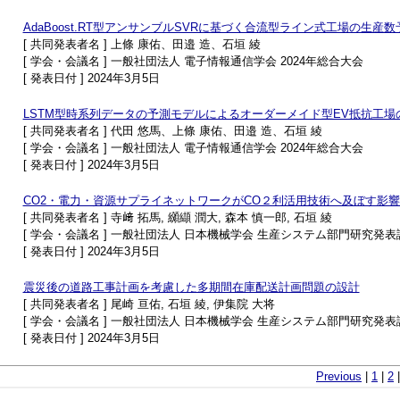
AdaBoost.RT型アンサンブルSVRに基づく合流型ライン式工場の生産数
[ 共同発表者名 ] 上條 康佑、田邉 造、石垣 綾
[ 学会・会議名 ] 一般社団法人 電子情報通信学会 2024年総合大会
[ 発表日付 ] 2024年3月5日
LSTM型時系列データの予測モデルによるオーダーメイド型EV抵抗工場
[ 共同発表者名 ] 代田 悠馬、上條 康佑、田邉 造、石垣 綾
[ 学会・会議名 ] 一般社団法人 電子情報通信学会 2024年総合大会
[ 発表日付 ] 2024年3月5日
CO2・電力・資源サプライネットワークがCO２利活用技術へ及ぼす影
[ 共同発表者名 ] 寺﨑 拓馬, 纐纈 潤大, 森本 慎一郎, 石垣 綾
[ 学会・会議名 ] 一般社団法人 日本機械学会 生産システム部門研究発表講
[ 発表日付 ] 2024年3月5日
震災後の道路工事計画を考慮した多期間在庫配送計画問題の設計
[ 共同発表者名 ] 尾崎 亘佑, 石垣 綾, 伊集院 大将
[ 学会・会議名 ] 一般社団法人 日本機械学会 生産システム部門研究発表講
[ 発表日付 ] 2024年3月5日
Previous
|
1
|
2
|