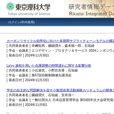
ログイン(学内者用)
カーボンリサイクル効率化に向けた多期間サプライチェーンモデルの構
[ 共同発表者名 ] 寺﨑拓馬，纐纈潤大，森本慎一郎，石垣綾
[ 学会・会議名 ] エコデザイン・プロダクツ＆サービス 2024シンポジウム（
[ 発表日付 ] 2024年11月30日
Le'vy 過程を用いた在庫調整の時間遅れに関する影響分析
[ 共同発表者名 ] 小出凌也，小野百合香，石垣綾
[ 学会・会議名 ] 第67回自動制御連合講演会
[ 発表日付 ] 2024年11月23日
学生の自主的な問題解決を促す小集団改善活動体験カリキュラムの開発
[ 共同発表者名 ] 纐纈潤大，石垣綾，安井清一
[ 学会・会議名 ] 一般社団法人 日本品質管理学会 第54回年次大会研究
[ 発表日付 ] 2024年11月9日