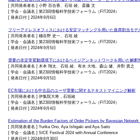
[ 共同発表者名 ] 小野 百合香、石垣 綾、斎藤 文
[ 学会・会議名 ] 第23回情報科学技術フォーラム（FIT2024）
[ 発表日付 ] 2024年9月6日
フリーアドレスオフィスにおける安定マッチングを用いた座席割当モデ
[ 共同発表者名 ] 穗谷野 史一、石垣 綾
[ 学会・会議名 ] 第23回情報科学技術フォーラム（FIT2024）
[ 発表日付 ] 2024年9月5日
需要の非定常変動環境下におけるベイジアンネットワークを用いた解釈
[ 共同発表者名 ] 木本 翔太、石垣 綾、有水 大地、森山 健、井對 貴之
[ 学会・会議名 ] 第23回情報科学技術フォーラム（FIT2024）
[ 発表日付 ] 2024年9月5日
EC市場における中古品のユーザ需要に関するテキストマイニング解析
[ 共同発表者名 ] 伊集院大将，石垣綾
[ 学会・会議名 ] 第23回情報科学技術フォーラム（FIT2024）
[ 発表日付 ] 2024年9月4日
Estimation of the Burden Factors of Order Pickers by Bayesian Network 
[ 共同発表者名 ] Yurika Ono, Aya Ishigaki and Aya Saito
[ 学会・会議名 ] SICE Festival 2024 with Annual Conference
[ 発表日付 ] 2024年8月30日