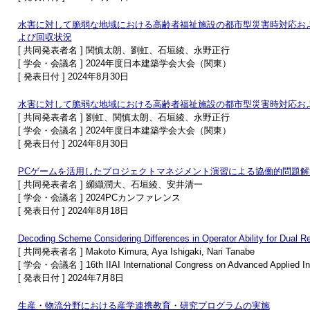
水害に対して脆弱な地域における高齢者福祉施設の都市型災害時対応およ
よび回収状況
[ 共同発表者名 ] 関慎太朗、劉虹、石垣綾、永野正行
[ 学会・会議名 ] 2024年度日本建築学会大会（関東）
[ 発表日付 ] 2024年8月30日
水害に対して脆弱な地域における高齢者福祉施設の都市型災害時対応およ
[ 共同発表者名 ] 劉虹、関慎太朗、石垣綾、永野正行
[ 学会・会議名 ] 2024年度日本建築学会大会（関東）
[ 発表日付 ] 2024年8月30日
PCゲームを活用したプロジェクトマネジメント演習による協働的問題解
[ 共同発表者名 ] 纐纈潤大、石垣綾、安井清一
[ 学会・会議名 ] 2024PCカンファレンス
[ 発表日付 ] 2024年8月18日
Decoding Scheme Considering Differences in Operator Ability for Dual 
[ 共同発表者名 ] Makoto Kimura, Aya Ishigaki, Nari Tanabe
[ 学会・会議名 ] 16th IIAI International Congress on Advanced Applied Inf
[ 発表日付 ] 2024年7月8日
生産・物流分野における産学連携教育・研究プログラムの実施