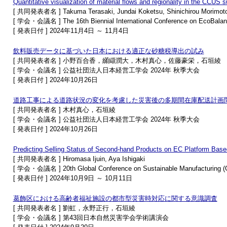
Quantitative visualization of material flows and regionality in the CCUS 
[ 共同発表者名 ] Takuma Terasaki, Jundai Koketsu, Shinichirou Morimoto,
[ 学会・会議名 ] The 16th Biennial International Conference on EcoBala
[ 発表日付 ] 2024年11月4日 ～ 11月4日
飲料販売データに基づいた日本における適正な砂糖税導出の試み
[ 共同発表者名 ] 小野百合香，纐纈潤大，木村真心，佐藤豪栄，石垣綾
[ 学会・会議名 ] 公益社団法人日本経営工学会 2024年 秋季大会
[ 発表日付 ] 2024年10月26日
道路工事による道路状況の変化を考慮した災害後の多期間在庫配送計画
[ 共同発表者名 ] 木村真心，石垣綾
[ 学会・会議名 ] 公益社団法人日本経営工学会 2024年 秋季大会
[ 発表日付 ] 2024年10月26日
Predicting Selling Status of Second-hand Products on EC Platform Based
[ 共同発表者名 ] Hiromasa Ijuin, Aya Ishigaki
[ 学会・会議名 ] 20th Global Conference on Sustainable Manufacturing 
[ 発表日付 ] 2024年10月9日 ～ 10月11日
葛飾区における高齢者福祉施設の都市型災害時対応に関する意識調査
[ 共同発表者名 ] 劉虹，永野正行，石垣綾
[ 学会・会議名 ] 第43回日本自然災害学会学術講演会