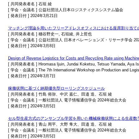
[ 共同発表者名 ] ⽯垣 綾
[ 学会・会議名 ] 公益社団法人日本ロジスティクスシステム協会
[ 発表日付 ] 2024年3月21日
マッチング理論を用いたフリーアドレスオフィスにおける座席割り当て
[ 共同発表者名 ] 穗谷野史一, 石垣綾, 井上哲也
[ 学会・会議名 ] 公益社団法人 日本オペレーションズ・リサーチ学会 2
[ 発表日付 ] 2024年3月8日
Design of Reverse Logistics for Costs and Recycling Rate using Machin
[ 共同発表者名 ] Hiromasa Ijuin, Jundai Koketsu, Tetsuo Yamada, Aya Is
[ 学会・会議名 ] The 7th International Workshop on Production and Logis
[ 発表日付 ] 2024年3月7日
稼働状態に基づく納期優先型ローリングスケジュール
[ 共同発表者名 ] 竹島 侑弥、中沢 嘉仁、田邉 造、石垣 綾
[ 学会・会議名 ] 一般社団法人 電子情報通信学会 2024年総合大会
[ 発表日付 ] 2024年3月5日
セル型生産方式のアンサンブル学習を用いた機械稼働状態による生産数
[ 共同発表者名 ] 青山 周平、大野 隼大、田邉 造、石垣 綾
[ 学会・会議名 ] 一般社団法人 電子情報通信学会 2024年総合大会
[ 発表日付 ] 2024年3月5日