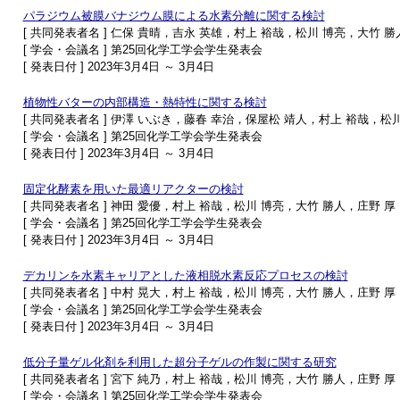
パラジウム被膜バナジウム膜による水素分離に関する検討
[ 共同発表者名 ] 仁保 貴晴，吉永 英雄，村上 裕哉，松川 博亮，大竹 勝
[ 学会・会議名 ] 第25回化学工学会学生発表会
[ 発表日付 ] 2023年3月4日 ～ 3月4日
植物性バターの内部構造・熱特性に関する検討
[ 共同発表者名 ] 伊澤 いぶき，藤春 幸治，保屋松 靖人，村上 裕哉，松
[ 学会・会議名 ] 第25回化学工学会学生発表会
[ 発表日付 ] 2023年3月4日 ～ 3月4日
固定化酵素を用いた最適リアクターの検討
[ 共同発表者名 ] 神田 愛優，村上 裕哉，松川 博亮，大竹 勝人，庄野 厚
[ 学会・会議名 ] 第25回化学工学会学生発表会
[ 発表日付 ] 2023年3月4日 ～ 3月4日
デカリンを水素キャリアとした液相脱水素反応プロセスの検討
[ 共同発表者名 ] 中村 晃大，村上 裕哉，松川 博亮，大竹 勝人，庄野 厚
[ 学会・会議名 ] 第25回化学工学会学生発表会
[ 発表日付 ] 2023年3月4日 ～ 3月4日
低分子量ゲル化剤を利用した超分子ゲルの作製に関する研究
[ 共同発表者名 ] 宮下 純乃，村上 裕哉，松川 博亮，大竹 勝人，庄野 厚
[ 学会・会議名 ] 第25回化学工学会学生発表会