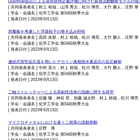
Dushman反応による混合状態定量評価に向けた新規流動解析モデルの提
[ 共同発表者名 ] 村上 裕哉，山澤 秀太，松川 博亮，大竹 勝人，庄野 厚
[ 学会・会議名 ] 化学工学会 第54回秋季大会
[ 発表日付 ] 2023年9月13日
邪魔板を考慮した浮遊粒子の巻き込み特性
[ 共同発表者名 ] 髙田 奈那，村上 裕哉，松川 博亮，大竹 勝人，庄野 厚
[ 学会・会議名 ] 化学工学会 第54回秋季大会
[ 発表日付 ] 2023年9月13日
連続式管型反応器を用いたデカリン液相脱水素反応の反応解析
[ 共同発表者名 ] 中村 晃大，村上 裕哉，松川 博亮，大竹 勝人，庄野 厚
[ 学会・会議名 ] 化学工学会 第54回秋季大会
[ 発表日付 ] 2023年9月13日
二軸ストレッチャーによる高粘性流体の混錬に関する研究
[ 共同発表者名 ] 佐藤 颯，神谷 哲，加藤 誠太郎，村上 裕哉，松川 博
[ 学会・会議名 ] 化学工学会 第54回秋季大会
[ 発表日付 ] 2023年9月13日
マイクロチャネルにおける液々二相系の流動挙動
[ 共同発表者名 ] 庄野 厚
[ 学会・会議名 ] 化学工学会 第54回秋季大会