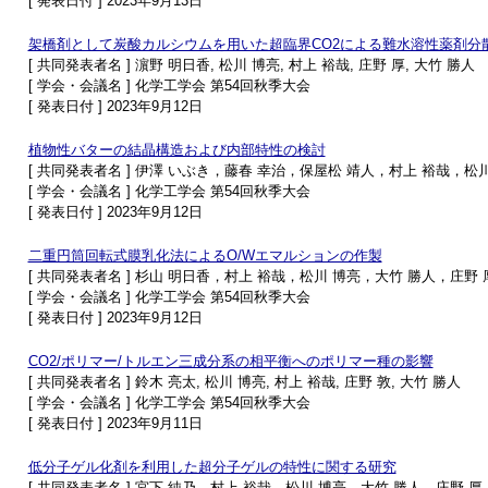
[ 発表日付 ] 2023年9月13日
架橋剤として炭酸カルシウムを用いた超臨界CO2による難水溶性薬剤分
[ 共同発表者名 ] 濵野 明日香, 松川 博亮, 村上 裕哉, 庄野 厚, 大竹 勝人
[ 学会・会議名 ] 化学工学会 第54回秋季大会
[ 発表日付 ] 2023年9月12日
植物性バターの結晶構造および内部特性の検討
[ 共同発表者名 ] 伊澤 いぶき，藤春 幸治，保屋松 靖人，村上 裕哉，松
[ 学会・会議名 ] 化学工学会 第54回秋季大会
[ 発表日付 ] 2023年9月12日
二重円筒回転式膜乳化法によるO/Wエマルションの作製
[ 共同発表者名 ] 杉山 明日香，村上 裕哉，松川 博亮，大竹 勝人，庄野 
[ 学会・会議名 ] 化学工学会 第54回秋季大会
[ 発表日付 ] 2023年9月12日
CO2/ポリマー/トルエン三成分系の相平衡へのポリマー種の影響
[ 共同発表者名 ] 鈴木 亮太, 松川 博亮, 村上 裕哉, 庄野 敦, 大竹 勝人
[ 学会・会議名 ] 化学工学会 第54回秋季大会
[ 発表日付 ] 2023年9月11日
低分子ゲル化剤を利用した超分子ゲルの特性に関する研究
[ 共同発表者名 ] 宮下 純乃，村上 裕哉，松川 博亮，大竹 勝人，庄野 厚