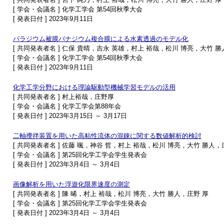
[ 学会・会議名 ] 化学工学会 第54回秋季大会
[ 発表日付 ] 2023年9月11日
パラジウム被膜バナジウム複合膜による水素透過のモデル化
[ 共同発表者名 ] 仁保 貴晴，吉永 英雄，村上 裕哉，松川 博亮，大竹 勝
[ 学会・会議名 ] 化学工学会 第54回秋季大会
[ 発表日付 ] 2023年9月11日
化学工学分野における理論駆動型機械学習モデルの活用
[ 共同発表者名 ] 村上裕哉，庄野厚
[ 学会・会議名 ] 化学工学会第88年会
[ 発表日付 ] 2023年3月15日 ～ 3月17日
二軸攪拌装置を用いた高粘性流体の混錬に関する数値解析的検討
[ 共同発表者名 ] 佐藤 颯，神谷 哲，村上 裕哉，松川 博亮，大竹 勝人，
[ 学会・会議名 ] 第25回化学工学会学生発表会
[ 発表日付 ] 2023年3月4日 ～ 3月4日
画像解析を用いた浮遊化限界速度の測定
[ 共同発表者名 ] 陳 晞，村上 裕哉，松川 博亮，大竹 勝人，庄野 厚
[ 学会・会議名 ] 第25回化学工学会学生発表会
[ 発表日付 ] 2023年3月4日 ～ 3月4日