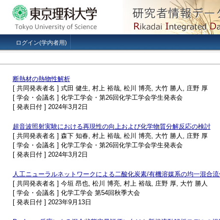
ログイン(学内者用)
断熱材の熱物性解析
[ 共同発表者名 ] 式田 健生, 村上 裕哉, 松川 博亮, 大竹 勝人, 庄野 厚
[ 学会・会議名 ] 化学工学会・第26回化学工学会学生発表会
[ 発表日付 ] 2024年3月2日
超音波照射実験における再現性の向上および化学物質分解反応の検討
[ 共同発表者名 ] 森下 知春, 村上 裕哉, 松川 博亮, 大竹 勝人, 庄野 厚
[ 学会・会議名 ] 化学工学会・第26回化学工学会学生発表会
[ 発表日付 ] 2024年3月2日
人工ニューラルネットワークによる二酸化炭素/有機溶媒系の均一混合流
[ 共同発表者名 ] 今垣 昂也, 松川 博亮, 村上 裕哉, 庄野 厚, 大竹 勝人
[ 学会・会議名 ] 化学工学会 第54回秋季大会
[ 発表日付 ] 2023年9月13日