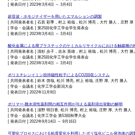
[ 発表日付 ] 2023年3月4日 ～ 3月4日
超音波・ホモジナイザーを用いたエマルションの調製
[ 共同発表者名 ] 石若 彩季，村上 裕哉，松川 博亮，大竹 勝人，庄野 厚
[ 学会・会議名 ] 第25回化学工学会学生発表会
[ 発表日付 ] 2023年3月4日 ～ 3月4日
酸化金属による廃プラスチックのケミカルリサイクルにおける触媒種の
[ 共同発表者名 ] 清杉 歩子，吉永 英雄，村上 裕哉，松川 博亮，大竹 勝
[ 学会・会議名 ] 第25回化学工学会学生発表会
[ 発表日付 ] 2023年3月4日 ～ 3月4日
ポリエチレンイミン担持磁性粒子によるCO2回収システム
[ 共同発表者名 ] 鈴木 啓哉, 松川 博亮, 村上 裕哉, 庄野 厚, 大竹 勝人
[ 学会・会議名 ] 化学工学会新潟大会
[ 発表日付 ] 2022年11月9日
ポリマー-難水溶性薬剤間の相互作用が与える薬剤溶出挙動の解明
[ 共同発表者名 ] 濵野 明日香, 松川 博亮, 村上 裕哉, 庄野 厚, 大竹 勝人
[ 学会・会議名 ] 化学工学会 第53回秋季大会
[ 発表日付 ] 2022年9月14日 ～ 9月16日
可塑化プロセスにおける粘度変化を利用したポリ塩化ビニル発泡体の調