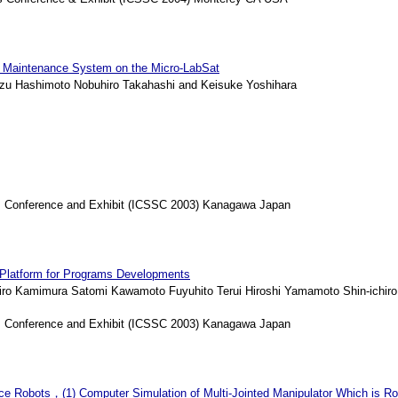
tal Maintenance System on the Micro-LabSat
u Hashimoto Nobuhiro Takahashi and Keisuke Yoshihara
s Conference and Exhibit (ICSSC 2003) Kanagawa Japan
A Platform for Programs Developments
o Kamimura Satomi Kawamoto Fuyuhito Terui Hiroshi Yamamoto Shin-ichiro
s Conference and Exhibit (ICSSC 2003) Kanagawa Japan
ce Robots，(1) Computer Simulation of Multi-Jointed Manipulator Which is Ro