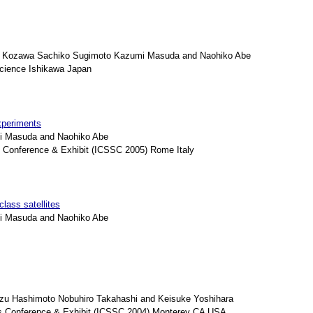
i Kozawa Sachiko Sugimoto Kazumi Masuda and Naohiko Abe
cience Ishikawa Japan
xperiments
i Masuda and Naohiko Abe
 Conference & Exhibit (ICSSC 2005) Rome Italy
lass satellites
i Masuda and Naohiko Abe
u Hashimoto Nobuhiro Takahashi and Keisuke Yoshihara
s Conference & Exhibit (ICSSC 2004) Monterey CA USA