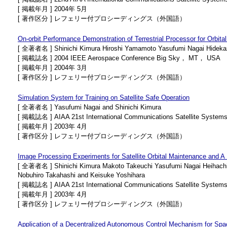
[ 掲載年月 ] 2004年 5月
[ 著作区分 ] レフェリー付プロシーディングス（外国語）
On-orbit Performance Demonstration of Terrestrial Processor for Orbi
[ 全著者名 ] Shinichi Kimura Hiroshi Yamamoto Yasufumi Nagai Hidekaz
[ 掲載誌名 ] 2004 IEEE Aerospace Conference Big Sky， MT， USA
[ 掲載年月 ] 2004年 3月
[ 著作区分 ] レフェリー付プロシーディングス（外国語）
Simulation System for Training on Satellite Safe Operation
[ 全著者名 ] Yasufumi Nagai and Shinichi Kimura
[ 掲載誌名 ] AIAA 21st International Communications Satellite System
[ 掲載年月 ] 2003年 4月
[ 著作区分 ] レフェリー付プロシーディングス（外国語）
Image Processing Experiments for Satellite Orbital Maintenance and 
[ 全著者名 ] Shinichi Kimura Makoto Takeuchi Yasufumi Nagai Heihachir
Nobuhiro Takahashi and Keisuke Yoshihara
[ 掲載誌名 ] AIAA 21st International Communications Satellite System
[ 掲載年月 ] 2003年 4月
[ 著作区分 ] レフェリー付プロシーディングス（外国語）
Application of a Decentralized Autonomous Control Mechanism for Spa