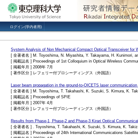
ログイン(学内者用)
System Analysis of Non Mechanical Compact Optical Transceiver for
[ 全著者名 ] M. Toyoshima, N. Miyashita, Y. Takayama, H. Kunimori, a
[ 掲載誌名 ] Proceedings of 1st Colloquium in Optical Wireless Commun
[ 掲載年月 ] 2008年 7月
[ 著作区分 ] レフェリー付プロシーディングス（外国語）
Laser beam propagation in the ground-to-OICETS laser communication
[ 全著者名 ] M. Toyoshima, T. Takahashi, K. Suzuki, S. Kimura, K. Takiz
[ 掲載誌名 ] Proceedings of SPIE
[ 掲載年月 ] 2007年 4月
[ 著作区分 ] レフェリー付プロシーディングス（外国語）
Results from Phase-1, Phase-2 and Phase-3 Kirari Optical Communicat
[ 全著者名 ] . Toyoshima, T. Takahashi, K. Suzuki, S. Kimura, K. Takizaw
[ 掲載誌名 ] Proceedings of 24th International Communications Satelli