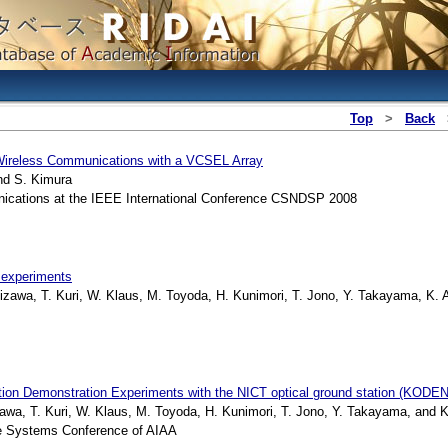
Top
>
Back
 Wireless Communications with a VCSEL Array
nd S. Kimura
ications at the IEEE International Conference CSNDSP 2008
 experiments
awa, T. Kuri, W. Klaus, M. Toyoda, H. Kunimori, T. Jono, Y. Takayama, K. A
ion Demonstration Experiments with the NICT optical ground station (KODEN
a, T. Kuri, W. Klaus, M. Toyoda, H. Kunimori, T. Jono, Y. Takayama, and K.
te Systems Conference of AIAA