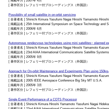
[ 掲載年月 ] 2007年 4月
[ 著作区分 ] レフェリー付プロシーディングス（外国語）
Possibility of small satellite in on-orbit servicing
[ 全著者名 ] Shinichi Kimura Yasufumi Nagai Hiroshi Yamamoto Hirosh
[ 掲載誌名 ] 25th International Symposium on Space Technology and S
[ 掲載年月 ] 2006年 6月
[ 著作区分 ] レフェリー付プロシーディングス（外国語）
Autonomous rendezvous technologies using mini satellites− planned e
[ 全著者名 ] Shinichi Kimura Yasufumi Nagai Hiroshi Yamamoto Kazum
[ 掲載誌名 ] 23rd AIAA International Communications Satellite Systems
[ 掲載年月 ] 2005年 9月
[ 著作区分 ] レフェリー付プロシーディングス（外国語）
Approach for On-orbit Maintenance and Experiments Plan using 150kg-c
[ 全著者名 ] Shinichi Kimura Yasufumi Nagai Hiroshi Yamamoto Kazum
[ 掲載誌名 ] 2005 IEEE Aerospace Conference Big Sky MT U.S.A.
[ 掲載年月 ] 2005年 3月
[ 著作区分 ] レフェリー付プロシーディングス（外国語）
Single Event Performance of a COTS Processor
[ 全著者名 ] Shinichi Kimura Hiroshi Yamamoto Yasufumi Nagai Hidekaz
[ 掲載誌名 ] 22nd AIAA International Communications Satellite System