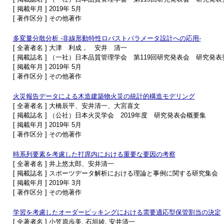
[ 掲載年月 ] 2019年 5月
[ 著作区分 ] その他著作
多変量分散分析 -非線形動特性ロバストパラメータ設計への応用-
[ 全著者名 ] 大津 利成， 安井 清一
[ 掲載誌名 ] （一社）日本品質管理学会 第119回研究発表会 研究発
[ 掲載年月 ] 2019年 5月
[ 著作区分 ] その他著作
火災報告データによる木造建築物火災の統計的構造モデリング
[ 全著者名 ] 大橋辰平、安井清一、大宮喜文
[ 掲載誌名 ] （公社）日本火災学会 2019年度 研究発表会概要集
[ 掲載年月 ] 2019年 5月
[ 著作区分 ] その他著作
時系列要素を考慮した打席内における重要な要因の考察
[ 全著者名 ] 井上悠太郎、安井清一
[ 掲載誌名 ] スポーツデータ解析における理論と事例に関する研究集会
[ 掲載年月 ] 2019年 3月
[ 著作区分 ] その他著作
学習を考慮したオーダーピッキングにおける需要適応型保管割当の決定
[ 全著者名 ] 小笠原歩美, 石垣綾, 安井清一