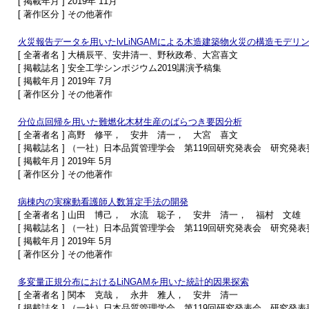
[ 掲載年月 ] 2019年 11月
[ 著作区分 ] その他著作
火災報告データを用いたlvLiNGAMによる木造建築物火災の構造モデリ
[ 全著者名 ] 大橋辰平、安井清一、野秋政希、大宮喜文
[ 掲載誌名 ] 安全工学シンポジウム2019講演予稿集
[ 掲載年月 ] 2019年 7月
[ 著作区分 ] その他著作
分位点回帰を用いた難燃化木材生産のばらつき要因分析
[ 全著者名 ] 高野 修平， 安井 清一， 大宮 喜文
[ 掲載誌名 ] （一社）日本品質管理学会 第119回研究発表会 研究発
[ 掲載年月 ] 2019年 5月
[ 著作区分 ] その他著作
病棟内の実稼動看護師人数算定手法の開発
[ 全著者名 ] 山田 博己， 水流 聡子， 安井 清一， 福村 文雄
[ 掲載誌名 ] （一社）日本品質管理学会 第119回研究発表会 研究発
[ 掲載年月 ] 2019年 5月
[ 著作区分 ] その他著作
多変量正規分布におけるLiNGAMを用いた統計的因果探索
[ 全著者名 ] 関本 克哉， 永井 雅人， 安井 清一
[ 掲載誌名 ] （一社）日本品質管理学会 第119回研究発表会 研究発