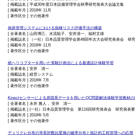
[ 掲載誌名 ] 平成30年度日本設備管理学会秋季研究発表大会論文集
[ 掲載年月 ] 2018年 11月
[ 著作区分 ] その他著作
病床管理システムにおける病棟リスク評価手法の構築
[ 全著者名 ] 山田博己、水流聡子、安井清一、福村文雄
[ 掲載誌名 ] （一社）日本品質管理学会第48回年次大会研究発表会 研
[ 掲載年月 ] 2018年 11月
[ 著作区分 ] その他著作
紙ヘリコプターを用いた実験計画法による最適設計体験学習
[ 全著者名 ] 安井 清一
[ 掲載誌名 ] 経営システム
[ 掲載年月 ] 2018年 7月
[ 著作区分 ] その他著作
Kinectセンサーによる原因系データを用いたQC問題解決体験学習教材
[ 全著者名 ] 永井 雅人， 安井 清一
[ 掲載誌名 ] (一社）日本品質管理学会 第116回研究発表会 研究発表
[ 掲載年月 ] 2018年 5月
[ 著作区分 ] その他著作
ディリクレ分布の等長対数比変換の確率分布と統計的工程管理への応用