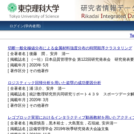
ログイン(学内者用)
T
切断一般化極値分布による金属材料強度分布の時間順序クラスタリング
[ 全著者名 ] 後藤 潤， 安井 清一
[ 掲載誌名 ] （一社）日本品質管理学会 第122回研究発表会 研究発表
[ 掲載年月 ] 2020年 5月
[ 著作区分 ] その他著作
ロジスティック回帰分析を用いた盗塁の成功要因分析
[ 全著者名 ] 浦 涼介、安井 清一
[ 掲載誌名 ] 統計数理研究所共同研究リポート４３９ スポーツデー
[ 掲載年月 ] 2020年 3月
[ 著作区分 ] その他著作
レゴブロック実習におけるインタラクティブ動画教材を用いたアクティ
[ 全著者名 ] 梅原慎吾，黒木裕士，大島寛生，石垣綾, 安井清一
[ 掲載誌名 ] 設備管理学会 2019年秋季研究発表大会論文集