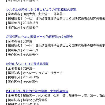
[ 著作区分 ] その他著作
システム信頼性におけるコピュラの特性指標の提案
[ 全著者名 ] 須賀大貴，安井清一，尾島善一
[ 掲載誌名 ] （一社）日本品質管理学会第１１０回研究発表会研究発表
[ 掲載年月 ] 2016年 5月
[ 著作区分 ] その他著作
品質管理のための関数データ的解析法の文献調査
[ 全著者名 ] 安井清一
[ 掲載誌名 ] （一社）日本品質管理学会第１１０回研究発表会研究発表
[ 掲載年月 ] 2016年 5月
[ 著作区分 ] その他著作
統計的方法における最適化問題
[ 全著者名 ] 安井清一
[ 掲載誌名 ] オペレーションズ・リサーチ
[ 掲載年月 ] 2015年 12月
[ 著作区分 ] その他著作
ISO/TC69（統計的方法の適用）大連総会報告
[ 全著者名 ] 尾島善一，鈴木知道，仁科 健，加藤洋一，安井清一，石
[ 掲載誌名 ] 標準化と品質管理
[ 掲載年月 ] 2015年 11月