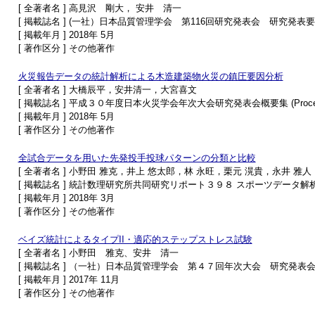
[ 全著者名 ] 高見沢 剛大， 安井 清一
[ 掲載誌名 ] (一社）日本品質管理学会 第116回研究発表会 研究発表
[ 掲載年月 ] 2018年 5月
[ 著作区分 ] その他著作
火災報告データの統計解析による木造建築物火災の鎮圧要因分析
[ 全著者名 ] 大橋辰平，安井清一，大宮喜文
[ 掲載誌名 ] 平成３０年度日本火災学会年次大会研究発表会概要集 (Proceedings o
[ 掲載年月 ] 2018年 5月
[ 著作区分 ] その他著作
全試合データを用いた先発投手投球パターンの分類と比較
[ 全著者名 ] 小野田 雅克，井上 悠太郎，林 永旺，栗元 滉貴，永井 雅
[ 掲載誌名 ] 統計数理研究所共同研究リポート３９８ スポーツデータ
[ 掲載年月 ] 2018年 3月
[ 著作区分 ] その他著作
ベイズ統計によるタイプII・適応的ステップストレス試験
[ 全著者名 ] 小野田 雅克、安井 清一
[ 掲載誌名 ] （一社）日本品質管理学会 第４７回年次大会 研究発表
[ 掲載年月 ] 2017年 11月
[ 著作区分 ] その他著作