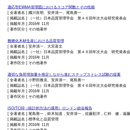
適応型EWMA管理図におけるスコア関数とその性能
[ 全著者名 ] 國川良明、安井清一、尾島善一
[ 掲載誌名 ] （一社）日本品質管理学会 第４６回年次大会研究発表会
[ 掲載年月 ] 2016年 11月
[ 著作区分 ] その他著作
難燃化木材生産における品質管理
[ 全著者名 ] 安井清一、大宮喜文
[ 掲載誌名 ] （一社）日本品質管理学会 第４６回年次大会 研究発表
[ 掲載年月 ] 2016年 11月
[ 著作区分 ] その他著作
適切な負荷増加量を推定しながら進むステップストレス試験の提案
[ 全著者名 ] 小野田雅克、安井清一、尾島善一
[ 掲載誌名 ] （一社）日本品質管理学会 第４６回年次大会研究発表会
[ 掲載年月 ] 2016年 11月
[ 著作区分 ] その他著作
ISO/TC69（統計的方法の適用）ロンドン総会報告
[ 全著者名 ] 尾島善一，鈴木知道，安井清一，佐藤彰洋，仁科 健，遠
[ 掲載誌名 ] 標準化と品質管理
[ 掲載年月 ] 2016年 11月