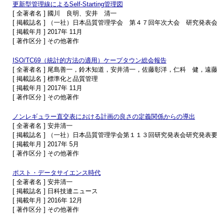
更新型管理線によるSelf-Starting管理図
[ 全著者名 ] 國川 良明、安井 清一
[ 掲載誌名 ] （一社）日本品質管理学会 第４７回年次大会 研究発表
[ 掲載年月 ] 2017年 11月
[ 著作区分 ] その他著作
ISO/TC69（統計的方法の適用）ケープタウン総会報告
[ 全著者名 ] 尾島善一，鈴木知道，安井清一，佐藤彰洋，仁科 健，遠
[ 掲載誌名 ] 標準化と品質管理
[ 掲載年月 ] 2017年 11月
[ 著作区分 ] その他著作
ノンレギュラー直交表における計画の良さの定義関係からの導出
[ 全著者名 ] 安井清一
[ 掲載誌名 ] （一社）日本品質管理学会第１１３回研究発表会研究発表
[ 掲載年月 ] 2017年 5月
[ 著作区分 ] その他著作
ポスト・データサイエンス時代
[ 全著者名 ] 安井清一
[ 掲載誌名 ] 日科技連ニュース
[ 掲載年月 ] 2016年 12月
[ 著作区分 ] その他著作