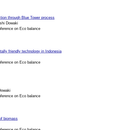
tion through Blue Tower process
shi Dowaki
nference on Eco balance
ally friendly technology in Indonesia
nference on Eco balance
Dowaki
nference on Eco balance
 of biomass
nference on Eco balance