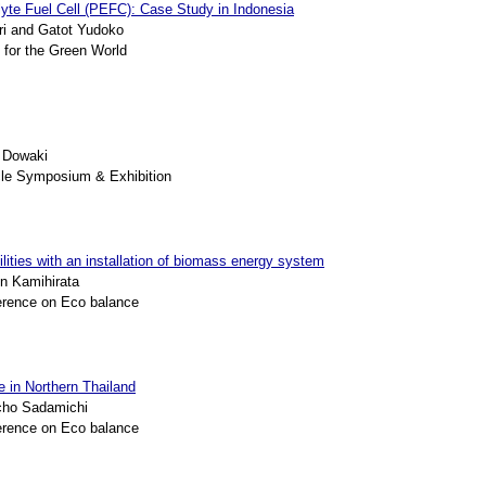
lyte Fuel Cell (PEFC): Case Study in Indonesia
i and Gatot Yudoko
or the Green World
 Dowaki
cle Symposium & Exhibition
ilities with an installation of biomass energy system
n Kamihirata
erence on Eco balance
 in Northern Thailand
cho Sadamichi
erence on Eco balance