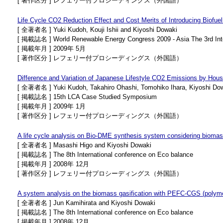
[ 著作区分 ] レフェリー付プロシーディングス（外国語）
Life Cycle CO2 Reduction Effect and Cost Merits of Introducing Biofu
[ 全著者名 ] Yuki Kudoh, Kouji Ishii and Kiyoshi Dowaki
[ 掲載誌名 ] World Renewable Energy Congress 2009 - Asia The 3rd Inte
[ 掲載年月 ] 2009年 5月
[ 著作区分 ] レフェリー付プロシーディングス（外国語）
Difference and Variation of Japanese Lifestyle CO2 Emissions by Hous
[ 全著者名 ] Yuki Kudoh, Takahiro Ohashi, Tomohiko Ihara, Kiyoshi Do
[ 掲載誌名 ] 15th LCA Case Studied Symposium
[ 掲載年月 ] 2009年 1月
[ 著作区分 ] レフェリー付プロシーディングス（外国語）
A life cycle analysis on Bio-DME synthesis system considering biomas
[ 全著者名 ] Masashi Higo and Kiyoshi Dowaki
[ 掲載誌名 ] The 8th International conference on Eco balance
[ 掲載年月 ] 2008年 12月
[ 著作区分 ] レフェリー付プロシーディングス（外国語）
A system analysis on the biomass gasification with PEFC-CGS (polymer
[ 全著者名 ] Jun Kamihirata and Kiyoshi Dowaki
[ 掲載誌名 ] The 8th International conference on Eco balance
[ 掲載年月 ] 2008年 12月