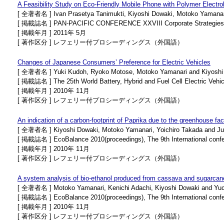
A Feasibility Study on Eco-Friendly Mobile Phone with Polymer Electro
[ 全著者名 ] Ivan Prasetya Tanimukti, Kiyoshi Dowaki, Motoko Yamanar
[ 掲載誌名 ] PAN-PACIFIC CONFERENCE XXVIII Corporate Strategies f
[ 掲載年月 ] 2011年 5月
[ 著作区分 ] レフェリー付プロシーディングス（外国語）
Changes of Japanese Consumers’ Preference for Electric Vehicles
[ 全著者名 ] Yuki Kudoh, Ryoko Motose, Motoko Yamanari and Kiyoshi
[ 掲載誌名 ] The 25th World Battery, Hybrid and Fuel Cell Electric Vehi
[ 掲載年月 ] 2010年 11月
[ 著作区分 ] レフェリー付プロシーディングス（外国語）
An indication of a carbon-footprint of Paprika due to the greenhouse fac
[ 全著者名 ] Kiyoshi Dowaki, Motoko Yamanari, Yoichiro Takada and Ju
[ 掲載誌名 ] EcoBalance 2010(proceedings), The 9th International conf
[ 掲載年月 ] 2010年 11月
[ 著作区分 ] レフェリー付プロシーディングス（外国語）
A system analysis of bio-ethanol produced from cassava and sugarcane
[ 全著者名 ] Motoko Yamanari, Kenichi Adachi, Kiyoshi Dowaki and Yu
[ 掲載誌名 ] EcoBalance 2010(proceedings), The 9th International conf
[ 掲載年月 ] 2010年 11月
[ 著作区分 ] レフェリー付プロシーディングス（外国語）