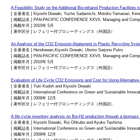
A Feasibility Study on the Additional Bio-ethanol Production Facilities
[ 全著者名 ] Kiyoshi Dowaki, Yucho Sadamichi, Motoko Yamanari, Kenic
[ 掲載誌名 ] PAN-PACIFIC CONFERENCE XXVII, Managing and Competi
[ 掲載年月 ] 2010年 5月
[ 著作区分 ] レフェリー付プロシーディングス（外国語）
An Analysis of the CO2 Emission Abatement in Plastic Recycling Sys
[ 全著者名 ] Hendrawan,Kiyoshi Dowaki, Utomo Sarjono Putro
[ 掲載誌名 ] PAN-PACIFIC CONFERENCE XXVII, Managing and Competi
[ 掲載年月 ] 2010年 5月
[ 著作区分 ] レフェリー付プロシーディングス（外国語）
Evaluation of Life Cycle CO2 Emissions and Cost for Using Alternative 
[ 全著者名 ] Yuki Kudoh and Kiyoshi Dowaki
[ 掲載誌名 ] International Conference on Green and Sustainable Innova
[ 掲載年月 ] 2009年 12月
[ 著作区分 ] レフェリー付プロシーディングス（外国語）
A life cycle inventory analysis on Bio-H2 production through a biomas
[ 全著者名 ] Kiyoshi Dowaki, Rui Ohkubo and Ayuko Tashima
[ 掲載誌名 ] International Conference on Green and Sustainable Innova
[ 掲載年月 ] 2009年 12月