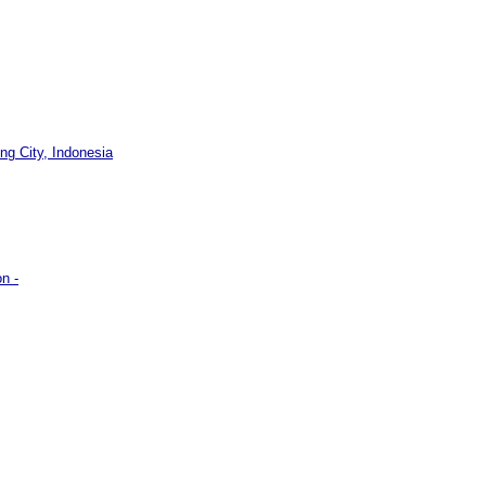
g City, Indonesia
n -