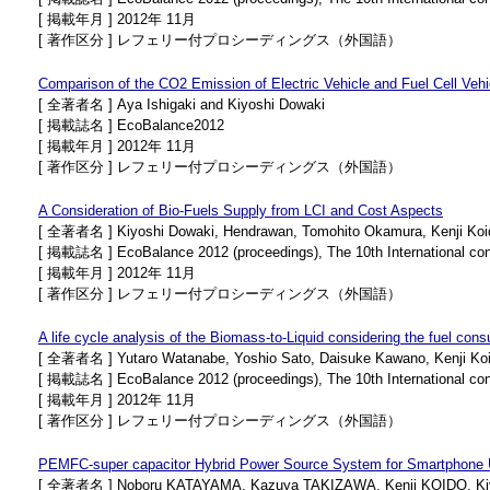
[ 掲載年月 ] 2012年 11月
[ 著作区分 ] レフェリー付プロシーディングス（外国語）
Comparison of the CO2 Emission of Electric Vehicle and Fuel Cell Veh
[ 全著者名 ] Aya Ishigaki and Kiyoshi Dowaki
[ 掲載誌名 ] EcoBalance2012
[ 掲載年月 ] 2012年 11月
[ 著作区分 ] レフェリー付プロシーディングス（外国語）
A Consideration of Bio-Fuels Supply from LCI and Cost Aspects
[ 全著者名 ] Kiyoshi Dowaki, Hendrawan, Tomohito Okamura, Kenji Ko
[ 掲載誌名 ] EcoBalance 2012 (proceedings), The 10th International co
[ 掲載年月 ] 2012年 11月
[ 著作区分 ] レフェリー付プロシーディングス（外国語）
A life cycle analysis of the Biomass-to-Liquid considering the fuel cons
[ 全著者名 ] Yutaro Watanabe, Yoshio Sato, Daisuke Kawano, Kenji Koi
[ 掲載誌名 ] EcoBalance 2012 (proceedings), The 10th International co
[ 掲載年月 ] 2012年 11月
[ 著作区分 ] レフェリー付プロシーディングス（外国語）
PEMFC-super capacitor Hybrid Power Source System for Smartphone Us
[ 全著者名 ] Noboru KATAYAMA, Kazuya TAKIZAWA, Kenji KOIDO, K