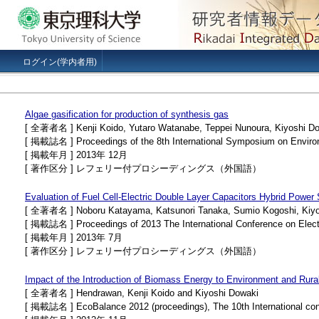
ログイン(学内者用)
Algae gasification for production of synthesis gas
[ 全著者名 ] Kenji Koido, Yutaro Watanabe, Teppei Nunoura, Kiyoshi D
[ 掲載誌名 ] Proceedings of the 8th International Symposium on Enviro
[ 掲載年月 ] 2013年 12月
[ 著作区分 ] レフェリー付プロシーディングス（外国語）
Evaluation of Fuel Cell-Electric Double Layer Capacitors Hybrid Power 
[ 全著者名 ] Noboru Katayama, Katsunori Tanaka, Sumio Kogoshi, Kiyo
[ 掲載誌名 ] Proceedings of 2013 The International Conference on Electr
[ 掲載年月 ] 2013年 7月
[ 著作区分 ] レフェリー付プロシーディングス（外国語）
Impact of the Introduction of Biomass Energy to Environment and Ru
[ 全著者名 ] Hendrawan, Kenji Koido and Kiyoshi Dowaki
[ 掲載誌名 ] EcoBalance 2012 (proceedings), The 10th International co