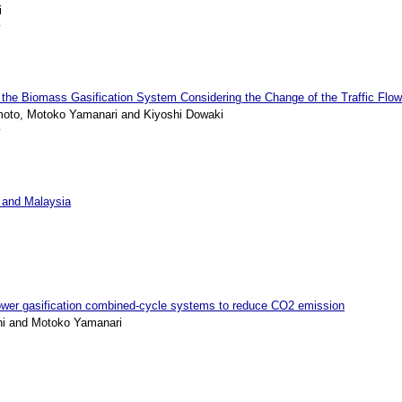
i
y
g the Biomass Gasification System Considering the Change of the Traffic Flow
oto, Motoko Yamanari and Kiyoshi Dowaki
y
d and Malaysia
 Tower gasification combined-cycle systems to reduce CO2 emission
i and Motoko Yamanari