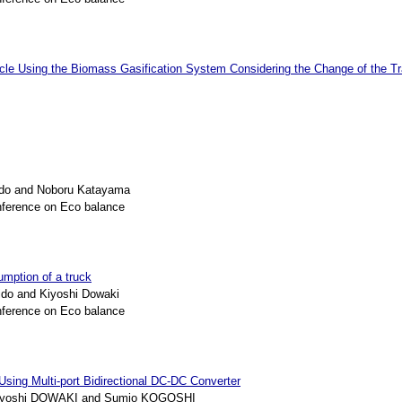
icle Using the Biomass Gasification System Considering the Change of the Tr
ido and Noboru Katayama
nference on Eco balance
umption of a truck
do and Kiyoshi Dowaki
nference on Eco balance
ing Multi-port Bidirectional DC-DC Converter
iyoshi DOWAKI and Sumio KOGOSHI