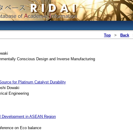
Top
>
Back
owaki
nmentally Conscious Design and Inverse Manufacturing
Source for Platinum Catalyst Durability
shi Dowaki
ical Engineering
ral Development in ASEAN Region
nference on Eco balance