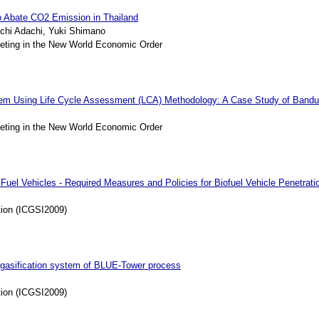
 to Abate CO2 Emission in Thailand
hi Adachi, Yuki Shimano
ng in the New World Economic Order
tem Using Life Cycle Assessment (LCA) Methodology: A Case Study of Bandun
ng in the New World Economic Order
Fuel Vehicles - Required Measures and Policies for Biofuel Vehicle Penetratio
tion (ICGSI2009)
s gasification system of BLUE-Tower process
tion (ICGSI2009)