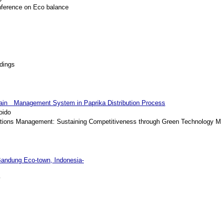
nference on Eco balance
dings
ain Management System in Paprika Distribution Process
oido
ations Management: Sustaining Competitiveness through Green Technology
Bandung Eco-town, Indonesia-
y