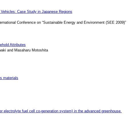
el Vehicles: Case Study in Japanese Regions
rnational Conference on “Sustainable Energy and Environment (SEE 2009)”
ehold Attributes
waki and Masaharu Motoshita
s materials
 electrolyte fuel cell co-generation system) in the advanced greenhouse.