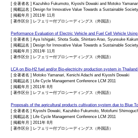
[ 全著者名 ] Kazuhiko Fukumoto, Kiyoshi Dowaki and Motoko Yamanar
[ 掲載誌名 ] Design for Innovative Value Towards a Sustainable Societ
[ 掲載年月 ] 2011年 11月
[ 著作区分 ] レフェリー付プロシーディングス（外国語）
Performance Evaluation of Electric Vehicle and Fuel Cell Vehicle Usin
[ 全著者名 ] Aya Ishigaki, Shota Suda, Shintaro Arao, Syunsuke Kakum
[ 掲載誌名 ] Design for Innovative Value Towards a Sustainable Societ
[ 掲載年月 ] 2011年 11月
[ 著作区分 ] レフェリー付プロシーディングス（外国語）
LCA on Bio-H2 fuel and/or Bio-electricity production system in Thailan
[ 全著者名 ] Motoko Yamanari, Kenichi Adachi and Kiyoshi Dowaki
[ 掲載誌名 ] Life Cycle Management Conference LCM 2011
[ 掲載年月 ] 2011年 8月
[ 著作区分 ] レフェリー付プロシーディングス（外国語）
Proposals of the agricultural products cultivation system due to Blue
[ 全著者名 ] Kiyoshi Dowaki, Kazuhiko Fukumoto, Motofumi Shimoguch
[ 掲載誌名 ] Life Cycle Management Conference LCM 2011
[ 掲載年月 ] 2011年 8月
[ 著作区分 ] レフェリー付プロシーディングス（外国語）