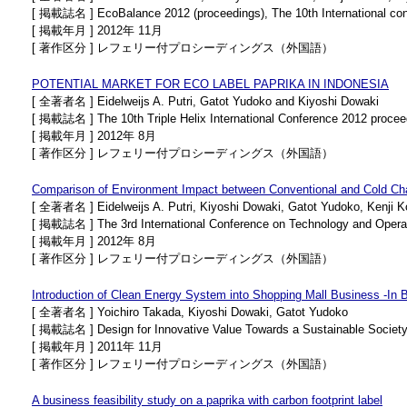
[ 掲載誌名 ] EcoBalance 2012 (proceedings), The 10th International co
[ 掲載年月 ] 2012年 11月
[ 著作区分 ] レフェリー付プロシーディングス（外国語）
POTENTIAL MARKET FOR ECO LABEL PAPRIKA IN INDONESIA
[ 全著者名 ] Eidelweijs A. Putri, Gatot Yudoko and Kiyoshi Dowaki
[ 掲載誌名 ] The 10th Triple Helix International Conference 2012 procee
[ 掲載年月 ] 2012年 8月
[ 著作区分 ] レフェリー付プロシーディングス（外国語）
Comparison of Environment Impact between Conventional and Cold Ch
[ 全著者名 ] Eidelweijs A. Putri, Kiyoshi Dowaki, Gatot Yudoko, Kenji K
[ 掲載誌名 ] The 3rd International Conference on Technology and Oper
[ 掲載年月 ] 2012年 8月
[ 著作区分 ] レフェリー付プロシーディングス（外国語）
Introduction of Clean Energy System into Shopping Mall Business -In 
[ 全著者名 ] Yoichiro Takada, Kiyoshi Dowaki, Gatot Yudoko
[ 掲載誌名 ] Design for Innovative Value Towards a Sustainable Societ
[ 掲載年月 ] 2011年 11月
[ 著作区分 ] レフェリー付プロシーディングス（外国語）
A business feasibility study on a paprika with carbon footprint label