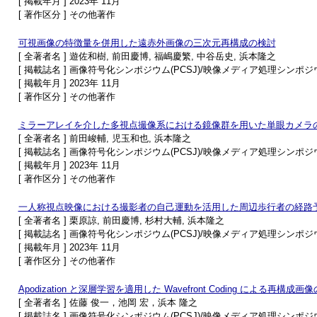
[ 掲載年月 ] 2023年 11月
[ 著作区分 ] その他著作
可視画像の特徴量を併用した遠赤外画像の三次元再構成の検討
[ 全著者名 ] 遊佐和樹, 前田慶博, 福嶋慶繁, 中谷岳史, 浜本隆之
[ 掲載誌名 ] 画像符号化シンポジウム(PCSJ)/映像メディア処理シンポジウム
[ 掲載年月 ] 2023年 11月
[ 著作区分 ] その他著作
ミラーアレイを介した多視点撮像系における鏡像群を用いた単眼カメラ
[ 全著者名 ] 前田峻輔, 児玉和也, 浜本隆之
[ 掲載誌名 ] 画像符号化シンポジウム(PCSJ)/映像メディア処理シンポジウム
[ 掲載年月 ] 2023年 11月
[ 著作区分 ] その他著作
一人称視点映像における撮影者の自己運動を活用した周辺歩行者の経路
[ 全著者名 ] 栗原諒, 前田慶博, 杉村大輔, 浜本隆之
[ 掲載誌名 ] 画像符号化シンポジウム(PCSJ)/映像メディア処理シンポジウム
[ 掲載年月 ] 2023年 11月
[ 著作区分 ] その他著作
Apodization と深層学習を適用した Wavefront Coding による再構成
[ 全著者名 ] 佐藤 俊一，池岡 宏，浜本 隆之
[ 掲載誌名 ] 画像符号化シンポジウム(PCSJ)/映像メディア処理シンポジウム