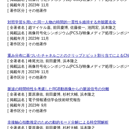
[ 掲載年月 ] 2023年 11月
[ 著作区分 ] その他著作
対照学習を用いた同一人物の時間的一貫性を維持する外観匿名化
[ 全著者名 ] 趙マイケル嘉, 前田慶博, 佐藤俊一, 池岡宏, 浜本隆之
[ 掲載誌名 ] 画像符号化シンポジウム(PCSJ)/映像メディア処理シンポジウム
[ 掲載年月 ] 2023年 11月
[ 著作区分 ] その他著作
重み分布に基づいたチャネルごとのクリップとビット割り当てによるCN
[ 全著者名 ] 峰尾光治, 前田慶博, 浜本隆之
[ 掲載誌名 ] 画像符号化シンポジウム(PCSJ)/映像メディア処理シンポジウム
[ 掲載年月 ] 2023年 11月
[ 著作区分 ] その他著作
脈波の時間特性を考慮したRGB動画像からの脈波信号の分離
[ 全著者名 ] 栗原康佑, 前田慶博, 杉村大輔, 浜本隆之
[ 掲載誌名 ] 電子情報通信学会技術研究報告
[ 掲載年月 ] 2023年 9月
[ 著作区分 ] その他著作
非接触心拍数推定のための動的モード分解による時空間解析
[ 全著者名 ] 栗原康佑, 前田慶博, 杉村大輔, 浜本隆之