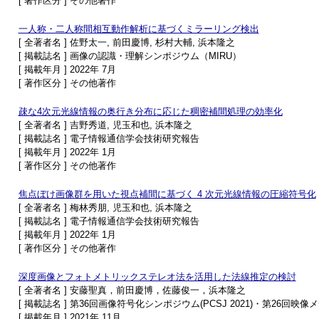
[ 著作区分 ] その他著作
一人称・二人称間相互動作解析に基づくミラーリング検出
[ 全著者名 ] 佐野太一, 前田慶博, 杉村大輔, 浜本隆之
[ 掲載誌名 ] 画像の認識・理解シンポジウム（MIRU）
[ 掲載年月 ] 2022年 7月
[ 著作区分 ] その他著作
疎な4次元光線情報の奥行き分布に応じた稠密補間処理の効率化
[ 全著者名 ] 吉野秀道, 児玉和也, 浜本隆之
[ 掲載誌名 ] 電子情報通信学会技術研究報告
[ 掲載年月 ] 2022年 1月
[ 著作区分 ] その他著作
焦点ぼけ画像群を用いた視点補間に基づく 4 次元光線情報の圧縮符号化
[ 全著者名 ] 梅林秀朋, 児玉和也, 浜本隆之
[ 掲載誌名 ] 電子情報通信学会技術研究報告
[ 掲載年月 ] 2022年 1月
[ 著作区分 ] その他著作
深度画像とフォトメトリックステレオ法を活用した法線推定の検討
[ 全著者名 ] 安藤聖真，前田慶博，佐藤俊一，浜本隆之
[ 掲載誌名 ] 第36回画像符号化シンポジウム(PCSJ 2021)・第26回映像
[ 掲載年月 ] 2021年 11月