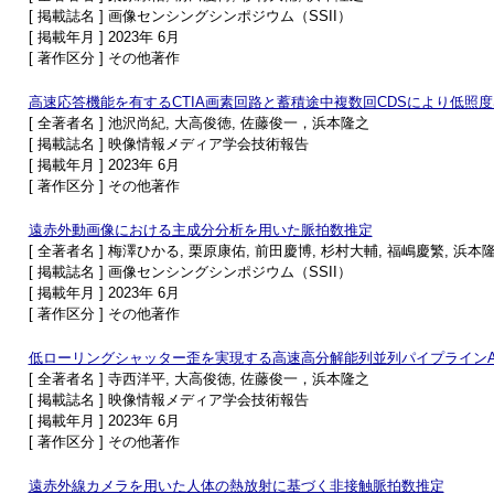
[ 掲載誌名 ] 画像センシングシンポジウム（SSII）
[ 掲載年月 ] 2023年 6月
[ 著作区分 ] その他著作
高速応答機能を有するCTIA画素回路と蓄積途中複数回CDSにより低照
[ 全著者名 ] 池沢尚紀, 大高俊徳, 佐藤俊一，浜本隆之
[ 掲載誌名 ] 映像情報メディア学会技術報告
[ 掲載年月 ] 2023年 6月
[ 著作区分 ] その他著作
遠赤外動画像における主成分分析を用いた脈拍数推定
[ 全著者名 ] 梅澤ひかる, 栗原康佑, 前田慶博, 杉村大輔, 福嶋慶繁, 浜本
[ 掲載誌名 ] 画像センシングシンポジウム（SSII）
[ 掲載年月 ] 2023年 6月
[ 著作区分 ] その他著作
低ローリングシャッター歪を実現する高速高分解能列並列パイプラインA
[ 全著者名 ] 寺西洋平, 大高俊徳, 佐藤俊一，浜本隆之
[ 掲載誌名 ] 映像情報メディア学会技術報告
[ 掲載年月 ] 2023年 6月
[ 著作区分 ] その他著作
遠赤外線カメラを用いた人体の熱放射に基づく非接触脈拍数推定