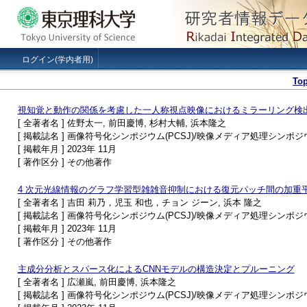
ログイン(学内者用)
To
視知覚と動作の関係を考慮した一人称視点映像におけるミラーリング検
[ 全著者名 ] 佐野太一, 前田慶博, 杉村大輔, 浜本隆之
[ 掲載誌名 ] 画像符号化シンポジウム(PCSJ)/映像メディア処理シンポジウム
[ 掲載年月 ] 2023年 11月
[ 著作区分 ] その他著作
4 次元光線情報のグラフ学習型雑雑音抑制における復元パッチ間の加重
[ 全著者名 ] 吉田 莉乃，児玉 和也，チョン ジーン, 浜本 隆之
[ 掲載誌名 ] 画像符号化シンポジウム(PCSJ)/映像メディア処理シンポジウム
[ 掲載年月 ] 2023年 11月
[ 著作区分 ] その他著作
主成分分析とスパース化によるCNNモデルの構造決定とプルーニング
[ 全著者名 ] 広瀬嵐, 前田慶博, 浜本隆之
[ 掲載誌名 ] 画像符号化シンポジウム(PCSJ)/映像メディア処理シンポジウム