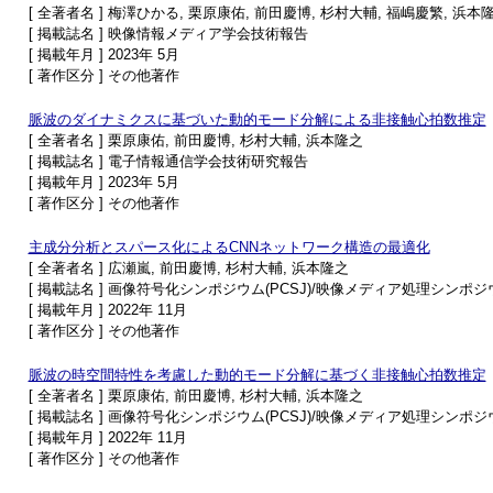
[ 全著者名 ] 梅澤ひかる, 栗原康佑, 前田慶博, 杉村大輔, 福嶋慶繁, 浜本
[ 掲載誌名 ] 映像情報メディア学会技術報告
[ 掲載年月 ] 2023年 5月
[ 著作区分 ] その他著作
脈波のダイナミクスに基づいた動的モード分解による非接触心拍数推定
[ 全著者名 ] 栗原康佑, 前田慶博, 杉村大輔, 浜本隆之
[ 掲載誌名 ] 電子情報通信学会技術研究報告
[ 掲載年月 ] 2023年 5月
[ 著作区分 ] その他著作
主成分分析とスパース化によるCNNネットワーク構造の最適化
[ 全著者名 ] 広瀬嵐, 前田慶博, 杉村大輔, 浜本隆之
[ 掲載誌名 ] 画像符号化シンポジウム(PCSJ)/映像メディア処理シンポジウム
[ 掲載年月 ] 2022年 11月
[ 著作区分 ] その他著作
脈波の時空間特性を考慮した動的モード分解に基づく非接触心拍数推定
[ 全著者名 ] 栗原康佑, 前田慶博, 杉村大輔, 浜本隆之
[ 掲載誌名 ] 画像符号化シンポジウム(PCSJ)/映像メディア処理シンポジウム
[ 掲載年月 ] 2022年 11月
[ 著作区分 ] その他著作