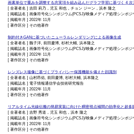
画素単位で重みを調整する忠実項を組み込んだグラフ学習に基づく 4 
[ 全著者名 ] 吉田 莉乃，児玉 和也，チョン ジーン，浜本 隆之
[ 掲載誌名 ] 画像符号化シンポジウム(PCSJ)/映像メディア処理シンポジウム
[ 掲載年月 ] 2022年 11月
[ 著作区分 ] その他著作
制約付きGANに基づいたニューラルレンダリングによる画像生成
[ 全著者名 ] 魏子洋, 前田慶博, 杉村大輔, 浜本隆之
[ 掲載誌名 ] 画像符号化シンポジウム(PCSJ)/映像メディア処理シンポジウム
[ 掲載年月 ] 2022年 11月
[ 著作区分 ] その他著作
レンズレス撮像に基づくプライバシー保護機能を備えた顔識別
[ 全著者名 ] 山村昂佑, 前田慶博, 杉村大輔, 浜本隆之
[ 掲載誌名 ] 電子情報通信学会技術研究報告
[ 掲載年月 ] 2022年 11月
[ 著作区分 ] その他著作
リアルタイム光線伝搬の簡易実装に向けた稠密視点補間の効率化と超多
[ 全著者名 ] 吉野 秀道，児玉 和也，浜本 隆之
[ 掲載誌名 ] 画像符号化シンポジウム(PCSJ)/映像メディア処理シンポジウム
[ 掲載年月 ] 2022年 11月
[ 著作区分 ] その他著作