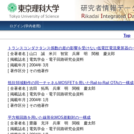
ログイン(学内者用)
Top
トランスコンダクタンス係数の差の影響を受けない低電圧電流乗算器の
[ 全著者名 ] 山口 誠 米川 智宣 兵庫 明 関根 慶太郎
[ 掲載誌名 ] 電気学会・電子回路研究会資料
[ 掲載年月 ] 2004年 3月
[ 著作区分 ] その他著作
抵抗領域動作の同一チャネルMOSFETを用いたRail-to-Rail OTAの一構成
[ 全著者名 ] 吉田 拓馬 兵庫 明 関根 慶太郎
[ 掲載誌名 ] 電気学会・電子回路研究会資料
[ 掲載年月 ] 2004年 1月
[ 著作区分 ] その他著作
平方根回路を用いた線形化MOS差動対の一構成
[ 全著者名 ] 齋藤 充洋 兵庫 明 関根 慶太郎
[ 掲載誌名 ] 電気学会・電子回路研究会資料