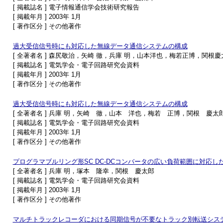
[ 掲載誌名 ] 電子情報通信学会技術研究報告
[ 掲載年月 ] 2003年 1月
[ 著作区分 ] その他著作
過大受信信号時にも対応した無線データ通信システムの構成
[ 全著者名 ] 森尻敬治，矢崎 徹，兵庫 明，山本洋也，梅若正博，関根慶
[ 掲載誌名 ] 電気学会・電子回路研究会資料
[ 掲載年月 ] 2003年 1月
[ 著作区分 ] その他著作
過大受信信号時にも対応した無線データ通信システムの構成
[ 全著者名 ] 兵庫 明，矢崎 徹，山本 洋也，梅若 正博，関根 慶太
[ 掲載誌名 ] 電気学会・電子回路研究会資料
[ 掲載年月 ] 2003年 1月
[ 著作区分 ] その他著作
プログラマブルリング形SC DC-DCコンバータの広い負荷範囲に対応し
[ 全著者名 ] 兵庫 明，塚本 隆幸，関根 慶太郎
[ 掲載誌名 ] 電気学会・電子回路研究会資料
[ 掲載年月 ] 2003年 1月
[ 著作区分 ] その他著作
マルチトラックレコーダにおける同期信号が不要なトラック別転送シス