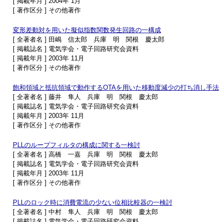
[ 掲載年月 ] 2004年 1月
[ 著作区分 ] その他著作
変形差動対を用いた擬似指数関数発生回路の一構成
[ 全著者名 ] 田嶋 信太郎 兵庫 明 関根 慶太郎
[ 掲載誌名 ] 電気学会・電子回路研究会資料
[ 掲載年月 ] 2003年 11月
[ 著作区分 ] その他著作
飽和領域と抵抗領域で動作するOTAを用いた移動度減少の打ち消し手法
[ 全著者名 ] 藤井 隼人 兵庫 明 関根 慶太郎
[ 掲載誌名 ] 電気学会・電子回路研究会資料
[ 掲載年月 ] 2003年 11月
[ 著作区分 ] その他著作
PLLのループフィルタの構成に関する一検討
[ 全著者名 ] 高橋 一嘉 兵庫 明 関根 慶太郎
[ 掲載誌名 ] 電気学会・電子回路研究会資料
[ 掲載年月 ] 2003年 11月
[ 著作区分 ] その他著作
PLLのロック時に消費電流の少ない位相比較器の一検討
[ 全著者名 ] 中村 隼人 兵庫 明 関根 慶太郎
[ 掲載誌名 ] 電気学会・電子回路研究会資料