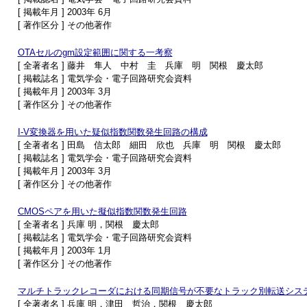
[ 掲載年月 ] 2003年 6月
[ 著作区分 ] その他著作
OTAセルのgm設定範囲に関する一考察
[ 全著者名 ] 藤井 隼人 中村 圭 兵庫 明 関根 慶太郎
[ 掲載誌名 ] 電気学会・電子回路研究会資料
[ 掲載年月 ] 2003年 3月
[ 著作区分 ] その他著作
I-V変換器を用いた疑似指数関数発生回路の構成
[ 全著者名 ] 田島 信太郎 細田 欣也 兵庫 明 関根 慶太郎
[ 掲載誌名 ] 電気学会・電子回路研究会資料
[ 掲載年月 ] 2003年 3月
[ 著作区分 ] その他著作
CMOSペアを用いた擬似指数関数発生回路
[ 全著者名 ] 兵庫 明，関根 慶太郎
[ 掲載誌名 ] 電気学会・電子回路研究会資料
[ 掲載年月 ] 2003年 1月
[ 著作区分 ] その他著作
マルチトラックレコーダにおける同期信号が不要なトラック別転送シス
[ 全著者名 ] 兵庫 明，津田 哲治，関根 慶太郎