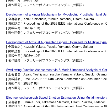
[ 掲載年月 ] 2026年 3月
[ 著作区分 ] レフェリー付プロシーディングス（外国語）
Development of a Finger Mechanism for Myoelectric Prosthetic Hand Us
[ 全著者名 ] Kohki Shibahara, Yusuke Yamanoi, Osamu Sakata
[ 掲載誌名 ] Proceedings of the 2025 IEEE International Conference on 
[ 掲載年月 ] 2025年 10月
[ 著作区分 ] レフェリー付プロシーディングス（外国語）
Development of Artificial Augmented Fingers Optimized for Multiple Type
[ 全著者名 ] Kazushi Yokota, Yusuke Yamanoi, Osamu Sakata
[ 掲載誌名 ] Proceedings of the 2025 IEEE International Conference on 
[ 掲載年月 ] 2025年 10月
[ 著作区分 ] レフェリー付プロシーディングス（外国語）
Swallowing Function Assessment via B-Mode Ultrasound Analysis of Cer
[ 全著者名 ] Ayano Yoshiyasu, Yusuke Yamanoi,Yutaka, Suzuki, Osamu
[ 掲載誌名 ] Proc. 2025 IEEE 14th Global Conference on Consumer Elect
[ 掲載年月 ] 2025年 9月
[ 著作区分 ] レフェリー付プロシーディングス（外国語）
Electroencephalograph Based Emotion Estimation Using Multidimension
[ 全著者名 ] Haruka Torii, Takamasa Shimada, Osamu Sakata, Tadanori
[ 掲載誌名 ] Proceedings of the 18th International Joint Conference on 