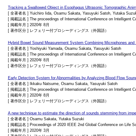
Tracking a Swallowed Object in Esophagus Ultrasonic Tomographic Anima
[ 全著者名 ] Yuichiro Iida, Osamu Sakata, Yasuyuki Satoh, Yutaka Suzu
[ 掲載誌名 ] The proceedings of International Conference on Intelligent C
[ 掲載年月 ] 2020年 8月
[ 著作区分 ] レフェリー付プロシーディングス（外国語）
Hybrid Bowel Sound Measurement System Combining Microphones and a
[ 全著者名 ] Yoshiyuki Yamada, Osamu Sakata, Yasuyuki Satoh
[ 掲載誌名 ] The proceedings of International Conference on Intelligent C
[ 掲載年月 ] 2020年 8月
[ 著作区分 ] レフェリー付プロシーディングス（外国語）
Early Detection System for Abnormalities by Analyzing Blood Flow Sound
[ 全著者名 ] Ikkaku Natsume, Osamu Sakata, Yasuyuki Satoh
[ 掲載誌名 ] The proceedings of International Conference on Intelligent C
[ 掲載年月 ] 2020年 8月
[ 著作区分 ] レフェリー付プロシーディングス（外国語）
A new technique to estimate the direction of sounds stemming from imp
[ 全著者名 ] Osamu Sakata, Yutaka Suzuki
[ 掲載誌名 ] Proceedings of 2020 IEEE 2nd Global Conference on Life Sc
[ 掲載年月 ] 2020年 3月