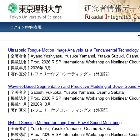
ログイン(学内者用)
Ultrasonic Tongue Motion Image Analysis as a Fundamental Technology
[ 全著者名 ] Ayano Yoshiyasu, Yusuke Yamanoi, Yutaka Suzuki, Osamu
[ 掲載誌名 ] Proc. 2026 RISP International Workshop on Nonlinear Circui
[ 掲載年月 ] 2026年 3月
[ 著作区分 ] レフェリー付プロシーディングス（外国語）
Wavelet-Based Segmentation and Predictive Modeling of Bowel Sound Fr
[ 全著者名 ] Satoshi Fukuoka, Yusuke Yamanoi, Osamu Sakata
[ 掲載誌名 ] Proc. 2026 RISP International Workshop on Nonlinear Circui
[ 掲載年月 ] 2026年 3月
[ 著作区分 ] レフェリー付プロシーディングス（外国語）
Hybrid Sensing Method for Long-Term Bowel Sound Monitoring
[ 全著者名 ] Yuto Iseki, Yusuke Yamanoi, Osamu Sakata
[ 掲載誌名 ] Proc. 2026 RISP International Workshop on Nonlinear Circui