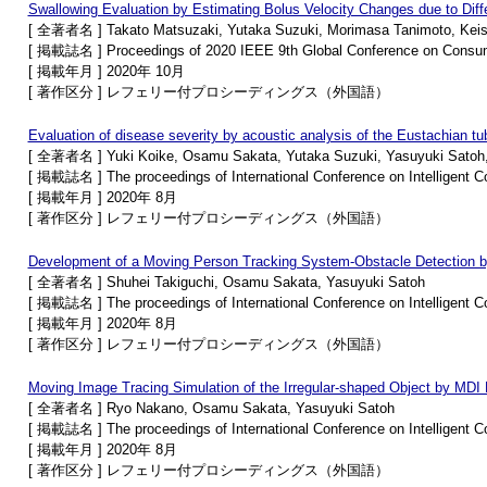
Swallowing Evaluation by Estimating Bolus Velocity Changes due to Diffe
[ 全著者名 ] Takato Matsuzaki, Yutaka Suzuki, Morimasa Tanimoto, Ke
[ 掲載誌名 ] Proceedings of 2020 IEEE 9th Global Conference on Consu
[ 掲載年月 ] 2020年 10月
[ 著作区分 ] レフェリー付プロシーディングス（外国語）
Evaluation of disease severity by acoustic analysis of the Eustachian tu
[ 全著者名 ] Yuki Koike, Osamu Sakata, Yutaka Suzuki, Yasuyuki Satoh,
[ 掲載誌名 ] The proceedings of International Conference on Intelligent C
[ 掲載年月 ] 2020年 8月
[ 著作区分 ] レフェリー付プロシーディングス（外国語）
Development of a Moving Person Tracking System-Obstacle Detection b
[ 全著者名 ] Shuhei Takiguchi, Osamu Sakata, Yasuyuki Satoh
[ 掲載誌名 ] The proceedings of International Conference on Intelligent C
[ 掲載年月 ] 2020年 8月
[ 著作区分 ] レフェリー付プロシーディングス（外国語）
Moving Image Tracing Simulation of the Irregular-shaped Object by MDI
[ 全著者名 ] Ryo Nakano, Osamu Sakata, Yasuyuki Satoh
[ 掲載誌名 ] The proceedings of International Conference on Intelligent C
[ 掲載年月 ] 2020年 8月
[ 著作区分 ] レフェリー付プロシーディングス（外国語）