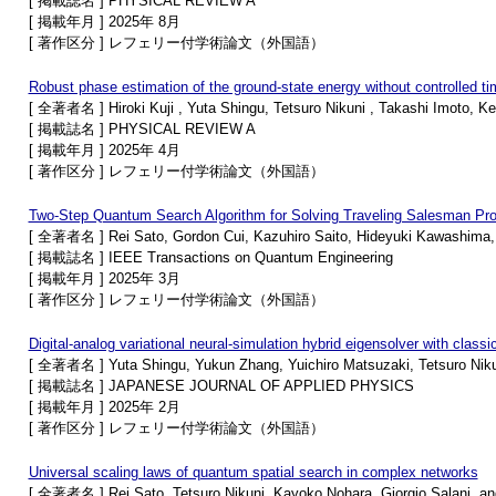
[ 掲載誌名 ] PHYSICAL REVIEW A
[ 掲載年月 ] 2025年 8月
[ 著作区分 ] レフェリー付学術論文（外国語）
Robust phase estimation of the ground-state energy without controlled t
[ 全著者名 ] Hiroki Kuji , Yuta Shingu, Tetsuro Nikuni , Takashi Imoto, Ken
[ 掲載誌名 ] PHYSICAL REVIEW A
[ 掲載年月 ] 2025年 4月
[ 著作区分 ] レフェリー付学術論文（外国語）
Two-Step Quantum Search Algorithm for Solving Traveling Salesman Pr
[ 全著者名 ] Rei Sato, Gordon Cui, Kazuhiro Saito, Hideyuki Kawashima, 
[ 掲載誌名 ] IEEE Transactions on Quantum Engineering
[ 掲載年月 ] 2025年 3月
[ 著作区分 ] レフェリー付学術論文（外国語）
Digital-analog variational neural-simulation hybrid eigensolver with class
[ 全著者名 ] Yuta Shingu, Yukun Zhang, Yuichiro Matsuzaki, Tetsuro Niku
[ 掲載誌名 ] JAPANESE JOURNAL OF APPLIED PHYSICS
[ 掲載年月 ] 2025年 2月
[ 著作区分 ] レフェリー付学術論文（外国語）
Universal scaling laws of quantum spatial search in complex networks
[ 全著者名 ] Rei Sato, Tetsuro Nikuni, Kayoko Nohara, Giorgio Salani, a