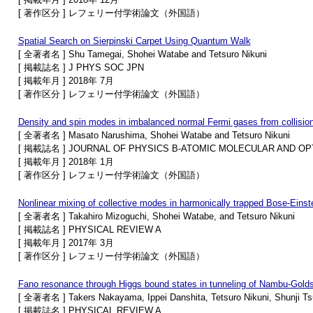
[ 著作区分 ] レフェリー付学術論文（外国語）
Spatial Search on Sierpinski Carpet Using Quantum Walk
[ 全著者名 ] Shu Tamegai, Shohei Watabe and Tetsuro Nikuni
[ 掲載誌名 ] J PHYS SOC JPN
[ 掲載年月 ] 2018年 7月
[ 著作区分 ] レフェリー付学術論文（外国語）
Density and spin modes in imbalanced normal Fermi gases from collisio
[ 全著者名 ] Masato Narushima, Shohei Watabe and Tetsuro Nikuni
[ 掲載誌名 ] JOURNAL OF PHYSICS B-ATOMIC MOLECULAR AND OP
[ 掲載年月 ] 2018年 1月
[ 著作区分 ] レフェリー付学術論文（外国語）
Nonlinear mixing of collective modes in harmonically trapped Bose-Eins
[ 全著者名 ] Takahiro Mizoguchi, Shohei Watabe, and Tetsuro Nikuni
[ 掲載誌名 ] PHYSICAL REVIEW A
[ 掲載年月 ] 2017年 3月
[ 著作区分 ] レフェリー付学術論文（外国語）
Fano resonance through Higgs bound states in tunneling of Nambu-Gol
[ 全著者名 ] Takers Nakayama, Ippei Danshita, Tetsuro Nikuni, Shunji Ts
[ 掲載誌名 ] PHYSICAL REVIEW A