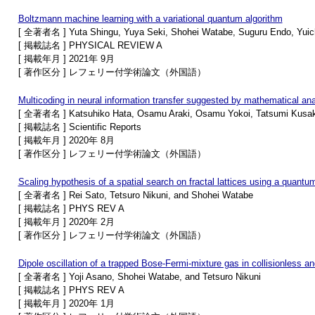
Boltzmann machine learning with a variational quantum algorithm
[ 全著者名 ] Yuta Shingu, Yuya Seki, Shohei Watabe, Suguru Endo, Yuichi
[ 掲載誌名 ] PHYSICAL REVIEW A
[ 掲載年月 ] 2021年 9月
[ 著作区分 ] レフェリー付学術論文（外国語）
Multicoding in neural information transfer suggested by mathematical ana
[ 全著者名 ] Katsuhiko Hata, Osamu Araki, Osamu Yokoi, Tatsumi Kusaka
[ 掲載誌名 ] Scientific Reports
[ 掲載年月 ] 2020年 8月
[ 著作区分 ] レフェリー付学術論文（外国語）
Scaling hypothesis of a spatial search on fractal lattices using a quantu
[ 全著者名 ] Rei Sato, Tetsuro Nikuni, and Shohei Watabe
[ 掲載誌名 ] PHYS REV A
[ 掲載年月 ] 2020年 2月
[ 著作区分 ] レフェリー付学術論文（外国語）
Dipole oscillation of a trapped Bose-Fermi-mixture gas in collisionless 
[ 全著者名 ] Yoji Asano, Shohei Watabe, and Tetsuro Nikuni
[ 掲載誌名 ] PHYS REV A
[ 掲載年月 ] 2020年 1月