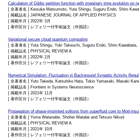
Calculation of Gibbs partition function with imaginary time evolution on
[ 全著者名 ] Keisuke Matsumoto, Yuta Shingu, Suguru Endo, Shiro Kawaba
[ 掲載誌名 ] JAPANESE JOURNAL OF APPLIED PHYSICS
[ 掲載年月 ] 2022年 3月
[ 著作区分 ] レフェリー付学術論文（外国語）
Variational secure cloud quantum computing
[ 全著者名 ] Yuta Shingu, Yuki Takeuchi, Suguru Endo, Shiro Kawabata, S
[ 掲載誌名 ] PHYSICAL REVIEW A
[ 掲載年月 ] 2022年 2月
[ 著作区分 ] レフェリー付学術論文（外国語）
Numerical Simulation: Fluctuation in Background Synaptic Activity Regul
[ 全著者名 ] Yuto Takeda, Katsuhiko Hata, Tokio Yamasaki, Masaki Kane
[ 掲載誌名 ] Frontiers in Systems Neuroscience
[ 掲載年月 ] 2021年 11月
[ 著作区分 ] レフェリー付学術論文（外国語）
Propagation of phase-imprinted solitons from superfluid core to Mott-insul
[ 全著者名 ] Yuma Watanabe, Shohei Watabe and Tetsuro Nikuni
[ 掲載誌名 ] PHYSICAL REVIEW A
[ 掲載年月 ] 2021年 10月
[ 著作区分 ] レフェリー付学術論文（外国語）