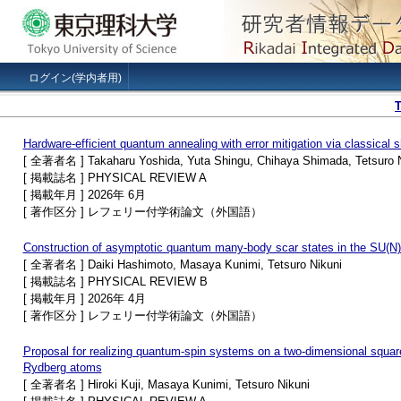
ログイン(学内者用)
Hardware-efficient quantum annealing with error mitigation via classical
[ 全著者名 ] Takaharu Yoshida, Yuta Shingu, Chihaya Shimada, Tetsuro Ni
[ 掲載誌名 ] PHYSICAL REVIEW A
[ 掲載年月 ] 2026年 6月
[ 著作区分 ] レフェリー付学術論文（外国語）
Construction of asymptotic quantum many-body scar states in the SU⁡(N
[ 全著者名 ] Daiki Hashimoto, Masaya Kunimi, Tetsuro Nikuni
[ 掲載誌名 ] PHYSICAL REVIEW B
[ 掲載年月 ] 2026年 4月
[ 著作区分 ] レフェリー付学術論文（外国語）
Proposal for realizing quantum-spin systems on a two-dimensional square 
Rydberg atoms
[ 全著者名 ] Hiroki Kuji, Masaya Kunimi, Tetsuro Nikuni