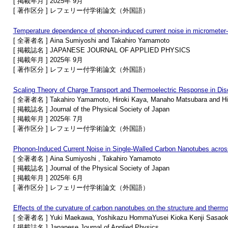
[ 掲載年月 ] 2025年 9月
[ 著作区分 ] レフェリー付学術論文（外国語）
Temperature dependence of phonon-induced current noise in micrometer-
[ 全著者名 ] Aina Sumiyoshi and Takahiro Yamamoto
[ 掲載誌名 ] JAPANESE JOURNAL OF APPLIED PHYSICS
[ 掲載年月 ] 2025年 9月
[ 著作区分 ] レフェリー付学術論文（外国語）
Scaling Theory of Charge Transport and Thermoelectric Response in Dis
[ 全著者名 ] Takahiro Yamamoto, Hiroki Kaya, Manaho Matsubara and H
[ 掲載誌名 ] Journal of the Physical Society of Japan
[ 掲載年月 ] 2025年 7月
[ 著作区分 ] レフェリー付学術論文（外国語）
Phonon-Induced Current Noise in Single-Walled Carbon Nanotubes across 
[ 全著者名 ] Aina Sumiyoshi , Takahiro Yamamoto
[ 掲載誌名 ] Journal of the Physical Society of Japan
[ 掲載年月 ] 2025年 6月
[ 著作区分 ] レフェリー付学術論文（外国語）
Effects of the curvature of carbon nanotubes on the structure and ther
[ 全著者名 ] Yuki Maekawa, Yoshikazu HommaYusei Kioka Kenji Sasaok
[ 掲載誌名 ] Japanese Journal of Applied Physics