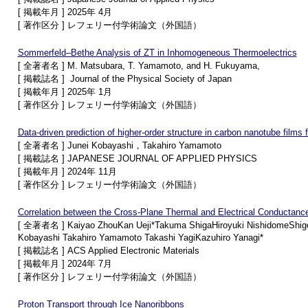
[ 掲載年月 ] 2025年 4月
[ 著作区分 ] レフェリー付学術論文（外国語）
Sommerfeld–Bethe Analysis of ZT in Inhomogeneous Thermoelectrics
[ 全著者名 ] M. Matsubara, T. Yamamoto, and H. Fukuyama,
[ 掲載誌名 ] Journal of the Physical Society of Japan
[ 掲載年月 ] 2025年 1月
[ 著作区分 ] レフェリー付学術論文（外国語）
Data-driven prediction of higher-order structure in carbon nanotube films 
[ 全著者名 ] Junei Kobayashi，Takahiro Yamamoto
[ 掲載誌名 ] JAPANESE JOURNAL OF APPLIED PHYSICS
[ 掲載年月 ] 2024年 11月
[ 著作区分 ] レフェリー付学術論文（外国語）
Correlation between the Cross-Plane Thermal and Electrical Conducta
[ 全著者名 ] Kaiyao ZhouKan Ueji*Takuma ShigaHiroyuki NishidomeShige
Kobayashi Takahiro Yamamoto Takashi YagiKazuhiro Yanagi*
[ 掲載誌名 ] ACS Applied Electronic Materials
[ 掲載年月 ] 2024年 7月
[ 著作区分 ] レフェリー付学術論文（外国語）
Proton Transport through Ice Nanoribbons