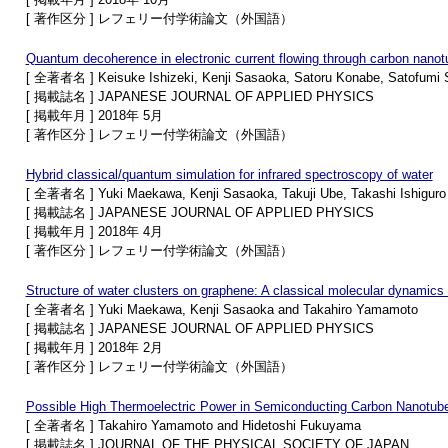
[ 著作区分 ] レフェリー付学術論文（外国語）
Quantum decoherence in electronic current flowing through carbon nanot
[ 全著者名 ] Keisuke Ishizeki, Kenji Sasaoka, Satoru Konabe, Satofumi
[ 掲載誌名 ] JAPANESE JOURNAL OF APPLIED PHYSICS
[ 掲載年月 ] 2018年 5月
[ 著作区分 ] レフェリー付学術論文（外国語）
Hybrid classical/quantum simulation for infrared spectroscopy of water
[ 全著者名 ] Yuki Maekawa, Kenji Sasaoka, Takuji Ube, Takashi Ishigur
[ 掲載誌名 ] JAPANESE JOURNAL OF APPLIED PHYSICS
[ 掲載年月 ] 2018年 4月
[ 著作区分 ] レフェリー付学術論文（外国語）
Structure of water clusters on graphene: A classical molecular dynamics
[ 全著者名 ] Yuki Maekawa, Kenji Sasaoka and Takahiro Yamamoto
[ 掲載誌名 ] JAPANESE JOURNAL OF APPLIED PHYSICS
[ 掲載年月 ] 2018年 2月
[ 著作区分 ] レフェリー付学術論文（外国語）
Possible High Thermoelectric Power in Semiconducting Carbon Nanotu
[ 全著者名 ] Takahiro Yamamoto and Hidetoshi Fukuyama
[ 掲載誌名 ] JOURNAL OF THE PHYSICAL SOCIETY OF JAPAN