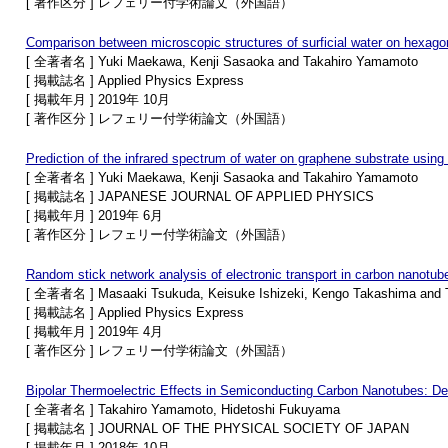
[ 著作区分 ] レフェリー付学術論文（外国語）
Comparison between microscopic structures of surficial water on hexagon
[ 全著者名 ] Yuki Maekawa, Kenji Sasaoka and Takahiro Yamamoto
[ 掲載誌名 ] Applied Physics Express
[ 掲載年月 ] 2019年 10月
[ 著作区分 ] レフェリー付学術論文（外国語）
Prediction of the infrared spectrum of water on graphene substrate using
[ 全著者名 ] Yuki Maekawa, Kenji Sasaoka and Takahiro Yamamoto
[ 掲載誌名 ] JAPANESE JOURNAL OF APPLIED PHYSICS
[ 掲載年月 ] 2019年 6月
[ 著作区分 ] レフェリー付学術論文（外国語）
Random stick network analysis of electronic transport in carbon nanotube
[ 全著者名 ] Masaaki Tsukuda, Keisuke Ishizeki, Kengo Takashima and 
[ 掲載誌名 ] Applied Physics Express
[ 掲載年月 ] 2019年 4月
[ 著作区分 ] レフェリー付学術論文（外国語）
Bipolar Thermoelectric Effects in Semiconducting Carbon Nanotubes: Des
[ 全著者名 ] Takahiro Yamamoto, Hidetoshi Fukuyama
[ 掲載誌名 ] JOURNAL OF THE PHYSICAL SOCIETY OF JAPAN
[ 掲載年月 ] 2018年 10月