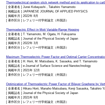
Thermoelectrical random stick network method and its application to car
[ 全著者名 ] Junei Kobayashi，Takahiro Yamamoto
[ 掲載誌名 ] JAPANESE JOURNAL OF APPLIED PHYSICS
[ 掲載年月 ] 2022年 8月
[ 著作区分 ] レフェリー付学術論文（外国語）
Thermoelectric Effect in Mott Variable-Range Hopping
[ 全著者名 ] T. Yamamoto, M. Ogata, H. Fukuyama
[ 掲載誌名 ] Journal of the Physical Society of Japan
[ 掲載年月 ] 2022年 3月
[ 著作区分 ] レフェリー付学術論文（外国語）
Maximum Thermoelectric Power Factor and Optimal Carrier Concentratio
[ 全著者名 ] H. Horii, M. Matsubara, K. Sasaoka, and T. Yamamoto
[ 掲載誌名 ] e-Journal of Surface Science and Nanotechnology
[ 掲載年月 ] 2021年 12月
[ 著作区分 ] レフェリー付学術論文（外国語）
Optimization of Thermoelectric Power Factor of Bilayer Graphene by Verti
[ 全著者名 ] Hikaru Horii, Manaho Matsubara, Kenji Sasaoka, Takahiro 
[ 掲載誌名 ] Journal of the Physical Society of Japan
[ 掲載年月 ] 2021年 9月
[ 著作区分 ] レフェリー付学術論文（外国語）