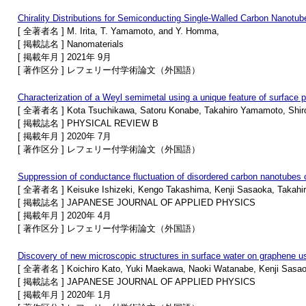
Chirality Distributions for Semiconducting Single-Walled Carbon Nano
[ 全著者名 ] M. Irita, T. Yamamoto, and Y. Homma,
[ 掲載誌名 ] Nanomaterials
[ 掲載年月 ] 2021年 9月
[ 著作区分 ] レフェリー付学術論文（外国語）
Characterization of a Weyl semimetal using a unique feature of surface 
[ 全著者名 ] Kota Tsuchikawa, Satoru Konabe, Takahiro Yamamoto, Shir
[ 掲載誌名 ] PHYSICAL REVIEW B
[ 掲載年月 ] 2020年 7月
[ 著作区分 ] レフェリー付学術論文（外国語）
Suppression of conductance fluctuation of disordered carbon nanotubes 
[ 全著者名 ] Keisuke Ishizeki, Kengo Takashima, Kenji Sasaoka, Takah
[ 掲載誌名 ] JAPANESE JOURNAL OF APPLIED PHYSICS
[ 掲載年月 ] 2020年 4月
[ 著作区分 ] レフェリー付学術論文（外国語）
Discovery of new microscopic structures in surface water on graphene u
[ 全著者名 ] Koichiro Kato, Yuki Maekawa, Naoki Watanabe, Kenji Sasa
[ 掲載誌名 ] JAPANESE JOURNAL OF APPLIED PHYSICS
[ 掲載年月 ] 2020年 1月