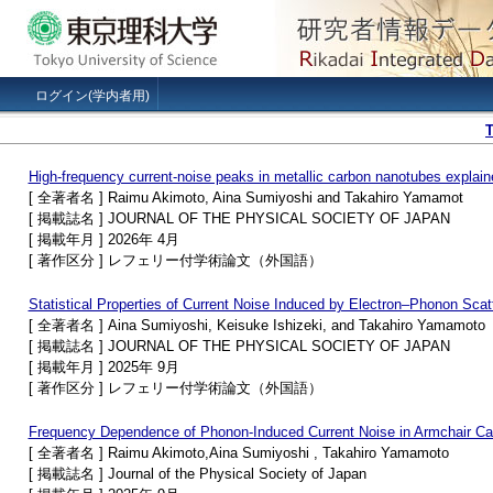
ログイン(学内者用)
High-frequency current-noise peaks in metallic carbon nanotubes expl
[ 全著者名 ] Raimu Akimoto, Aina Sumiyoshi and Takahiro Yamamot
[ 掲載誌名 ] JOURNAL OF THE PHYSICAL SOCIETY OF JAPAN
[ 掲載年月 ] 2026年 4月
[ 著作区分 ] レフェリー付学術論文（外国語）
Statistical Properties of Current Noise Induced by Electron–Phonon Scat
[ 全著者名 ] Aina Sumiyoshi, Keisuke Ishizeki, and Takahiro Yamamoto
[ 掲載誌名 ] JOURNAL OF THE PHYSICAL SOCIETY OF JAPAN
[ 掲載年月 ] 2025年 9月
[ 著作区分 ] レフェリー付学術論文（外国語）
Frequency Dependence of Phonon-Induced Current Noise in Armchair C
[ 全著者名 ] Raimu Akimoto,Aina Sumiyoshi , Takahiro Yamamoto
[ 掲載誌名 ] Journal of the Physical Society of Japan