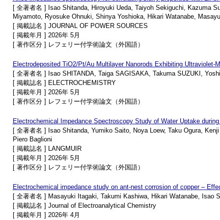
[ 全著者名 ] Isao Shitanda, Hiroyuki Ueda, Taiyoh Sekiguchi, Kazuma Su
Miyamoto, Ryosuke Ohnuki, Shinya Yoshioka, Hikari Watanabe, Masayuk
[ 掲載誌名 ] JOURNAL OF POWER SOURCES
[ 掲載年月 ] 2026年 5月
[ 著作区分 ] レフェリー付学術論文（外国語）
Electrodeposited TiO2/Pt/Au Multilayer Nanorods Exhibiting Ultraviolet-M
[ 全著者名 ] Isao SHITANDA, Taiga SAGISAKA, Takuma SUZUKI, Yoshi
[ 掲載誌名 ] ELECTROCHEMISTRY
[ 掲載年月 ] 2026年 5月
[ 著作区分 ] レフェリー付学術論文（外国語）
Electrochemical Impedance Spectroscopy Study of Water Uptake during
[ 全著者名 ] Isao Shitanda, Yumiko Saito, Noya Loew, Taku Ogura, Kenji 
Piero Baglioni
[ 掲載誌名 ] LANGMUIR
[ 掲載年月 ] 2026年 5月
[ 著作区分 ] レフェリー付学術論文（外国語）
Electrochemical impedance study on ant-nest corrosion of copper – Effe
[ 全著者名 ] Masayuki Itagaki, Takumi Kashiwa, Hikari Watanabe, Isao Shi
[ 掲載誌名 ] Journal of Electroanalytical Chemistry
[ 掲載年月 ] 2026年 4月