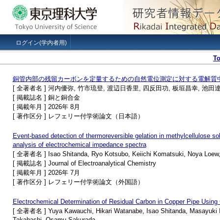
ログイン(学内者用)
T
銅管内部の残留カーボンを定量するための自然電位測定に対する電解質
[ 全著者名 ] 河内優弥, 竹市琉登, 渡辺日香里, 四反田功, 板垣昌幸, 池田
[ 掲載誌名 ] 銅と銅合金
[ 掲載年月 ] 2026年 8月
[ 著作区分 ] レフェリー付学術論文（日本語）
Event-based detection of thermoreversible gelation in methylcellulose s
analysis of electrochemical impedance spectra
[ 全著者名 ] Isao Shitanda, Ryo Kotsubo, Keiichi Komatsuki, Noya Loew,
[ 掲載誌名 ] Journal of Electroanalytical Chemistry
[ 掲載年月 ] 2026年 7月
[ 著作区分 ] レフェリー付学術論文（外国語）
Electrochemical Determination of Residual Carbon in Copper Pipe Using 
[ 全著者名 ] Yuya Kawauchi, Hikari Watanabe, Isao Shitanda, Masayuki Ita
Takahashi, Osamu Sakurada