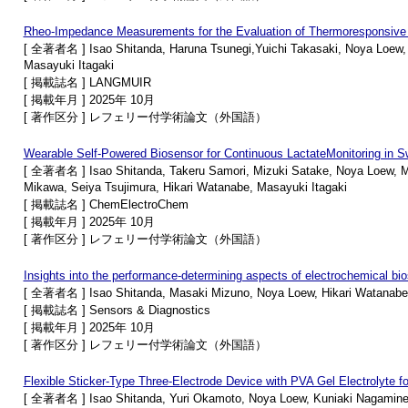
Rheo-Impedance Measurements for the Evaluation of Thermoresponsive
[ 全著者名 ] Isao Shitanda, Haruna Tsunegi,Yuichi Takasaki, Noya Loew,
Masayuki Itagaki
[ 掲載誌名 ] LANGMUIR
[ 掲載年月 ] 2025年 10月
[ 著作区分 ] レフェリー付学術論文（外国語）
Wearable Self-Powered Biosensor for Continuous LactateMonitoring in S
[ 全著者名 ] Isao Shitanda, Takeru Samori, Mizuki Satake, Noya Loew, Ma
Mikawa, Seiya Tsujimura, Hikari Watanabe, Masayuki Itagaki
[ 掲載誌名 ] ChemElectroChem
[ 掲載年月 ] 2025年 10月
[ 著作区分 ] レフェリー付学術論文（外国語）
Insights into the performance-determining aspects of electrochemical bios
[ 全著者名 ] Isao Shitanda, Masaki Mizuno, Noya Loew, Hikari Watanabe, 
[ 掲載誌名 ] Sensors & Diagnostics
[ 掲載年月 ] 2025年 10月
[ 著作区分 ] レフェリー付学術論文（外国語）
Flexible Sticker-Type Three-Electrode Device with PVA Gel Electrolyte f
[ 全著者名 ] Isao Shitanda, Yuri Okamoto, Noya Loew, Kuniaki Nagamine, 