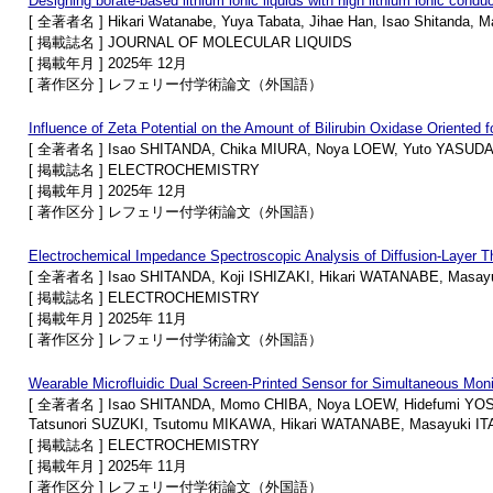
Designing borate-based lithium ionic liquids with high lithium ionic conduc
[ 全著者名 ] Hikari Watanabe, Yuya Tabata, Jihae Han, Isao Shitanda, Ma
[ 掲載誌名 ] JOURNAL OF MOLECULAR LIQUIDS
[ 掲載年月 ] 2025年 12月
[ 著作区分 ] レフェリー付学術論文（外国語）
Influence of Zeta Potential on the Amount of Bilirubin Oxidase Oriented 
[ 全著者名 ] Isao SHITANDA, Chika MIURA, Noya LOEW, Yuto YASUDA,
[ 掲載誌名 ] ELECTROCHEMISTRY
[ 掲載年月 ] 2025年 12月
[ 著作区分 ] レフェリー付学術論文（外国語）
Electrochemical Impedance Spectroscopic Analysis of Diffusion-Layer Thi
[ 全著者名 ] Isao SHITANDA, Koji ISHIZAKI, Hikari WATANABE, Masay
[ 掲載誌名 ] ELECTROCHEMISTRY
[ 掲載年月 ] 2025年 11月
[ 著作区分 ] レフェリー付学術論文（外国語）
Wearable Microfluidic Dual Screen-Printed Sensor for Simultaneous Moni
[ 全著者名 ] Isao SHITANDA, Momo CHIBA, Noya LOEW, Hidefumi YO
Tatsunori SUZUKI, Tsutomu MIKAWA, Hikari WATANABE, Masayuki I
[ 掲載誌名 ] ELECTROCHEMISTRY
[ 掲載年月 ] 2025年 11月
[ 著作区分 ] レフェリー付学術論文（外国語）