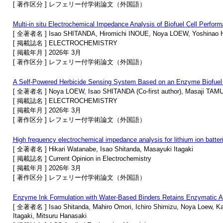
[ 著作区分 ] レフェリー付学術論文（外国語）
Multi-in situ Electrochemical Impedance Analysis of Biofuel Cell Perfor
[ 全著者名 ] Isao SHITANDA, Hiromichi INOUE, Noya LOEW, Yoshinao 
[ 掲載誌名 ] ELECTROCHEMISTRY
[ 掲載年月 ] 2026年 3月
[ 著作区分 ] レフェリー付学術論文（外国語）
A Self-Powered Herbicide Sensing System Based on an Enzyme Biofuel Ce
[ 全著者名 ] Noya LOEW, Isao SHITANDA (Co-first author), Masaji TA
[ 掲載誌名 ] ELECTROCHEMISTRY
[ 掲載年月 ] 2026年 3月
[ 著作区分 ] レフェリー付学術論文（外国語）
High frequency electrochemical impedance analysis for lithium ion batter
[ 全著者名 ] Hikari Watanabe, Isao Shitanda, Masayuki Itagaki
[ 掲載誌名 ] Current Opinion in Electrochemistry
[ 掲載年月 ] 2026年 3月
[ 著作区分 ] レフェリー付学術論文（外国語）
Enzyme Ink Formulation with Water-Based Binders Retains Enzymatic Acti
[ 全著者名 ] Isao Shitanda, Mahiro Omori, Ichiro Shimizu, Noya Loew, Ka
Itagaki, Mitsuru Hanasaki