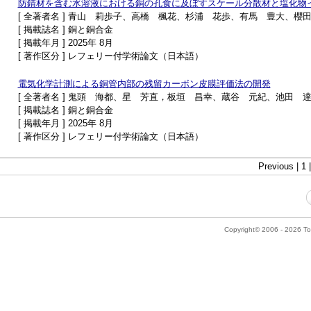
防錆材を含む水溶液における銅の孔食に及ぼすスケール分散材と塩化物
[ 全著者名 ] 青山 莉歩子、高橋 楓花、杉浦 花歩、有馬 豊大、
[ 掲載誌名 ] 銅と銅合金
[ 掲載年月 ] 2025年 8月
[ 著作区分 ] レフェリー付学術論文（日本語）
電気化学計測による銅管内部の残留カーボン皮膜評価法の開発
[ 全著者名 ] 鬼頭 海都、星 芳直，板垣 昌幸、蔵谷 元紀、池田 
[ 掲載誌名 ] 銅と銅合金
[ 掲載年月 ] 2025年 8月
[ 著作区分 ] レフェリー付学術論文（日本語）
Previous | 1 
Copyright© 2006 - 2026 Tok