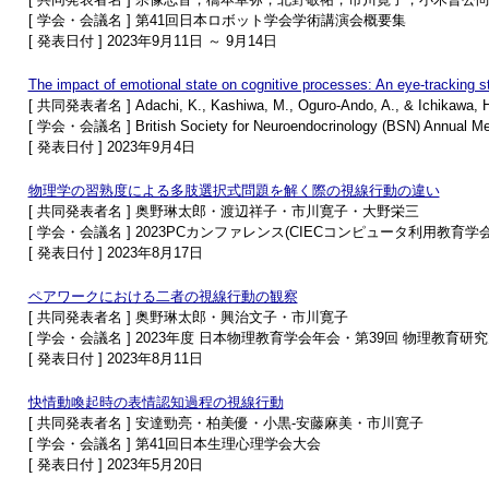
[ 学会・会議名 ] 第41回日本ロボット学会学術講演会概要集
[ 発表日付 ] 2023年9月11日 ～ 9月14日
The impact of emotional state on cognitive processes: An eye-tracking st
[ 共同発表者名 ] Adachi, K., Kashiwa, M., Oguro-Ando, A., & Ichikawa, H
[ 学会・会議名 ] British Society for Neuroendocrinology (BSN) Annual Me
[ 発表日付 ] 2023年9月4日
物理学の習熟度による多肢選択式問題を解く際の視線行動の違い
[ 共同発表者名 ] 奥野琳太郎・渡辺祥子・市川寛子・大野栄三
[ 学会・会議名 ] 2023PCカンファレンス(CIECコンピュータ利用教育学
[ 発表日付 ] 2023年8月17日
ペアワークにおける二者の視線行動の観察
[ 共同発表者名 ] 奥野琳太郎・興治文子・市川寛子
[ 学会・会議名 ] 2023年度 日本物理教育学会年会・第39回 物理教育研
[ 発表日付 ] 2023年8月11日
快情動喚起時の表情認知過程の視線行動
[ 共同発表者名 ] 安達勁亮・柏美優・小黒-安藤麻美・市川寛子
[ 学会・会議名 ] 第41回日本生理心理学会大会
[ 発表日付 ] 2023年5月20日