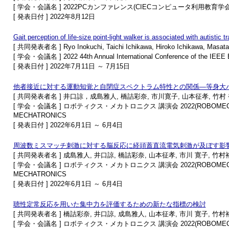
[ 学会・会議名 ] 2022PCカンファレンス(CIECコンピュータ利用教育学
[ 発表日付 ] 2022年8月12日
Gait perception of life-size point-light walker is associated with autistic 
[ 共同発表者名 ] Ryo Inokuchi, Taichi Ichikawa, Hiroko Ichikawa, Masat
[ 学会・会議名 ] 2022 44th Annual International Conference of the IEEE E
[ 発表日付 ] 2022年7月11日 ～ 7月15日
他者接近に対する運動知覚と自閉症スペクトラム特性との関係―等身大
[ 共同発表者名 ] 井口諒，成島雅人, 橋詰彩奈, 市川寛子, 山本征孝, 竹村
[ 学会・会議名 ] ロボティクス・メカトロニクス 講演会 2022(ROBOMECH2022 i
MECHATRONICS
[ 発表日付 ] 2022年6月1日 ～ 6月4日
周波数ミスマッチ刺激に対する脳反応に経頭蓋直流電気刺激が及ぼす影
[ 共同発表者名 ] 成島雅人, 井口諒, 橋詰彩奈, 山本征孝, 市川 寛子, 竹村
[ 学会・会議名 ] ロボティクス・メカトロニクス 講演会 2022(ROBOMECH2022 i
MECHATRONICS
[ 発表日付 ] 2022年6月1日 ～ 6月4日
聴性定常反応を用いた集中力を評価するための新たな指標の検討
[ 共同発表者名 ] 橋詰彩奈, 井口諒, 成島雅人, 山本征孝, 市川 寛子, 竹村
[ 学会・会議名 ] ロボティクス・メカトロニクス 講演会 2022(ROBOMECH2022 i