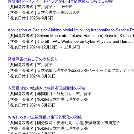
課題遂行へのフィードバックが心拍と情動反応に与える影響
[ 共同発表者名 ] 市川寛子・井上怜奈
[ 学会・会議名 ] 日本心理学会第89回大会
[ 発表日付 ] 2025年9月5日
Application of Decision-Making Model Involving Irrationality to Service R
[ 共同発表者名 ] Shinon Munakata, Takuya Hashimoto, Keisuke Kitano, Hi
[ 学会・会議名 ] The 5th IFAC Workshop on Cyber-Physical and Human 
[ 発表日付 ] 2024年12月12日 ～ 12月14日
発達障害のある子の表情認知
[ 共同発表者名 ] 市川寛子
[ 学会・会議名 ] 日本認知心理学会第22回大会ベーシック＆フロンテ
[ 発表日付 ] 2024年5月31日
内受容感覚の敏感さと感覚処理感受性の関連
[ 共同発表者名 ] 赤間優月・浅見百香・市川寛子
[ 学会・会議名 ] 第42回日本生理心理学会大会
[ 発表日付 ] 2024年5月26日
おもしろさの主観評価と生理的変化の関係
[ 共同発表者名 ] 國分愛莉・安達勁亮・小黒-安藤麻美・市川寛子
[ 学会・会議名 ] 第42回日本生理心理学会大会