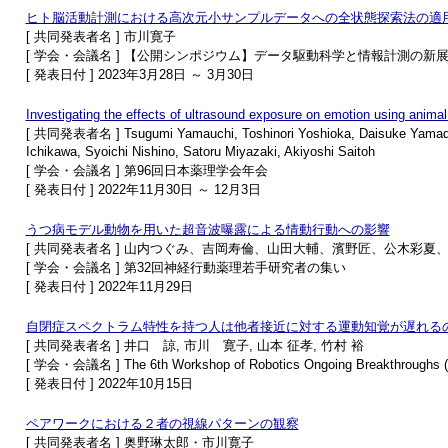
ヒト脳活動計測における高次元小サンプルデータへの全状態探索法の適
[ 共同発表者名 ] 市川寛子
[ 学会・会議名 ] 【公開シンポジウム】データ駆動科学と情報計測の新
[ 発表日付 ] 2023年3月28日 ～ 3月30日
Investigating the effects of ultrasound exposure on emotion using anima
[ 共同発表者名 ] Tsugumi Yamauchi, Toshinori Yoshioka, Daisuke Yamada,
Ichikawa, Syoichi Nishino, Satoru Miyazaki, Akiyoshi Saitoh
[ 学会・会議名 ] 第96回日本薬理学会年会
[ 発表日付 ] 2022年11月30日 ～ 12月3日
うつ病モデル動物を用いた超音波曝露による情動行動への影響
[ 共同発表者名 ] 山内つぐみ、吉岡寿倫、山田大輔、濱野匠、公木彩
[ 学会・会議名 ] 第32回神経行動薬理若手研究者の集い
[ 発表日付 ] 2022年11月29日
自閉症スペクトラム特性を持つ人は他者接近に対する運動知覚が遅れるの
[ 共同発表者名 ] 井口 諒, 市川 寛子, 山本 征孝, 竹村 裕
[ 学会・会議名 ] The 6th Workshop of Robotics Ongoing Breakthroughs
[ 発表日付 ] 2022年10月15日
ペアワークにおける２者の視線パターンの観察
[ 共同発表者名 ] 奥野琳太郎・市川寛子