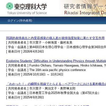
ログイン(学内者用)
同調的表情表出と内受容感覚の個人差が表情強度知覚に果たす交互作用
[ 共同発表者名 ] 市川寛子・小林海渡・藤村友美
[ 学会・会議名 ] 第44回日本生理心理学会・日本感情心理学会第34回合
[ 発表日付 ] 2026年4月24日
Exploring Students’ Difficulties in Understanding Physics through Multip
[ 共同発表者名 ] Fumiko Okiharu, Yamato Hasegawa, Hiroko Ichikawa, Yut
[ 学会・会議名 ] The 16th asia pacific physics conference
[ 発表日付 ] 2025年10月19日 ～ 10月24日
「わかった！」の瞬間を視線でとらえる：ペアワークにおける素朴概念
[ 共同発表者名 ] 市川寛子・興治文子・奥野琳太郎
[ 学会・会議名 ] 日本教育工学会2025年秋季全国大会（第47回大会）
[ 発表日付 ] 2025年9月28日