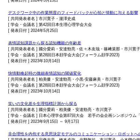
[ 発表日付 ] 2024年5月25日
デスクワーク中の作業態度のフィードバックが心拍と情動に与える影響
[ 共同発表者名 ] 市川寛子・瀧澤史成
[ 学会・会議名 ] 第42回日本生理心理学会大会
[ 発表日付 ] 2024年5月25日
表情認知課題から探る認知機能の年齢差
[ 共同発表者名 ] 國分愛莉・安達勁亮・佐々木友哉・篠﨑菜那・市川寛
[ 学会・会議名 ] 第28回日本顔学会大会(フォーラム顔学2023)
[ 発表日付 ] 2023年10月14日
快情動喚起時の微細表情認知の閾値変化
[ 共同発表者名 ] 柏美優・安達勁亮・小黒-安藤麻美・市川寛子
[ 学会・会議名 ] 第28回日本顔学会大会(フォーラム顔学2023)
[ 発表日付 ] 2023年10月14日
笑いの文化差を生理指標計測から探る
[ 共同発表者名 ] 國分愛莉・柏美優・安達勁亮・市川寛子
[ 学会・会議名 ] 日本心理学会第87回大会 若手の会企画シンポジウ
[ 発表日付 ] 2023年9月15日 ～ 9月17日
非合理性を内包する意思決定モデルのコミュニケーション・ロボットへ
[ 共同発表者名 ] 宗像志音，橋本卓弥，北野敬祐，市川寛子，小木曽公