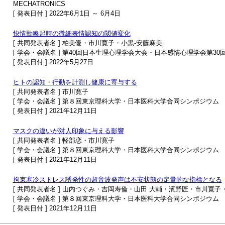
MECHATRONICS
[ 発表日付 ] 2022年6月1日 ～ 6月4日
快情動喚起時の微細表情認知の閾値変化
[ 共同発表者名 ] 柏美優・市川寛子・小黒-安藤麻美
[ 学会・会議名 ] 第40回日本生理心理学会大会・日本感情心理学会第3
[ 発表日付 ] 2022年5月27日
ヒトの認知・行動を計測し健康に寄与する
[ 共同発表者名 ] 市川寛子
[ 学会・会議名 ] 第８回東京理科大学・日本医科大学合同シンポジウム
[ 発表日付 ] 2021年12月11日
マスクの違いが対人印象に与える影響
[ 共同発表者名 ] 軽部恋・市川寛子
[ 学会・会議名 ] 第８回東京理科大学・日本医科大学合同シンポジウム
[ 発表日付 ] 2021年12月11日
拘束寒冷ストレス誘発性の超音波発声は不安状態の定量的な指標となる
[ 共同発表者名 ] 山内つぐみ・吉岡寿倫・山田 大輔・濱野匠・市川寛
[ 学会・会議名 ] 第８回東京理科大学・日本医科大学合同シンポジウム
[ 発表日付 ] 2021年12月11日