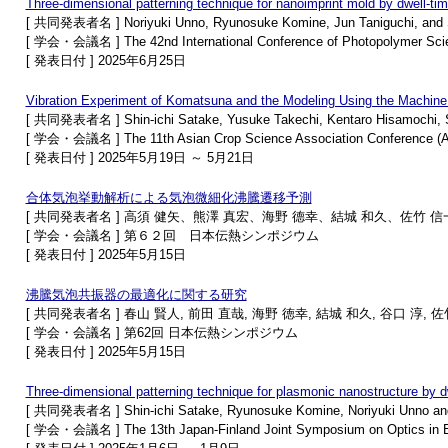
Three-dimensional patterning technique for nanoimprint mold by dwell-tim
[ 共同発表者名 ] Noriyuki Unno, Ryunosuke Komine, Jun Taniguchi, and S
[ 学会・会議名 ] The 42nd International Conference of Photopolymer Scie
[ 発表日付 ] 2025年6月25日
Vibration Experiment of Komatsuna and the Modeling Using the Machine
[ 共同発表者名 ] Shin-ichi Satake, Yusuke Takechi, Kentaro Hisamochi, Su
[ 学会・会議名 ] The 11th Asian Crop Science Association Conference 
[ 発表日付 ] 2025年5月19日 ～ 5月21日
合体気泡挙動解析による気泡微細化沸騰遷移予測
[ 共同発表者名 ] 高須 健矢、熊澤 真宏、海野 德幸、結城 和久、佐竹 
[ 学会・会議名 ] 第６２回 日本伝熱シンポジウム
[ 発表日付 ] 2025年5月15日
沸騰気泡共振器の最適化に関する研究
[ 共同発表者名 ] 春山 賢人, 前田 直哉, 海野 徳幸, 結城 和久, 谷口 淳, 
[ 学会・会議名 ] 第62回 日本伝熱シンポジウム
[ 発表日付 ] 2025年5月15日
Three-dimensional patterning technique for plasmonic nanostructure by dw
[ 共同発表者名 ] Shin-ichi Satake, Ryunosuke Komine, Noriyuki Unno and
[ 学会・会議名 ] The 13th Japan-Finland Joint Symposium on Optics in En