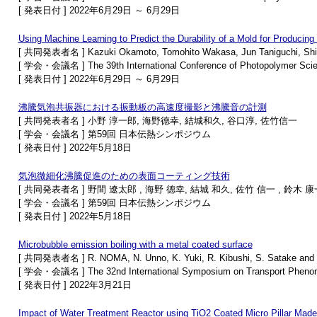
[ 発表日付 ] 2022年6月29日 ～ 6月29日
Using Machine Learning to Predict the Durability of a Mold for Producing
[ 共同発表者名 ] Kazuki Okamoto, Tomohito Wakasa, Jun Taniguchi, Shin
[ 学会・会議名 ] The 39th International Conference of Photopolymer Scie
[ 発表日付 ] 2022年6月29日 ～ 6月29日
沸騰気泡共振器における振動板の高速度撮影と沸騰音の計測
[ 共同発表者名 ] 小野 淳一郎, 海野德幸, 結城和久, 谷口淳, 佐竹信一
[ 学会・会議名 ] 第59回 日本伝熱シンポジウム
[ 発表日付 ] 2022年5月18日
気泡微細化沸騰促進のための表面コーティング技術
[ 共同発表者名 ] 野間 遼太郎 , 海野 德幸, 結城 和久, 佐竹 信一 , 鈴木 康
[ 学会・会議名 ] 第59回 日本伝熱シンポジウム
[ 発表日付 ] 2022年5月18日
Microbubble emission boiling with a metal coated surface
[ 共同発表者名 ] R. NOMA, N. Unno, K. Yuki, R. Kibushi, S. Satake and 
[ 学会・会議名 ] The 32nd International Symposium on Transport Pheno
[ 発表日付 ] 2022年3月21日
Impact of Water Treatment Reactor using TiO2 Coated Micro Pillar Mad