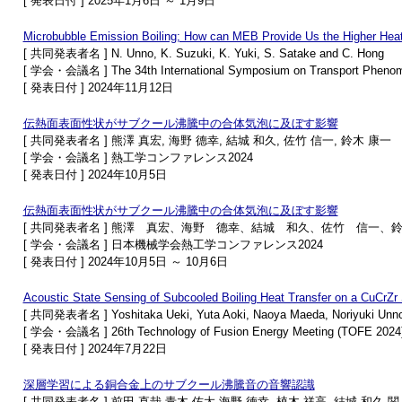
[ 発表日付 ] 2025年1月6日 ～ 1月9日
Microbubble Emission Boiling; How can MEB Provide Us the Higher Hea
[ 共同発表者名 ] N. Unno, K. Suzuki, K. Yuki, S. Satake and C. Hong
[ 学会・会議名 ] The 34th International Symposium on Transport Pheno
[ 発表日付 ] 2024年11月12日
伝熱面表面性状がサブクール沸騰中の合体気泡に及ぼす影響
[ 共同発表者名 ] 熊澤 真宏, 海野 德幸, 結城 和久, 佐竹 信一, 鈴木 康一
[ 学会・会議名 ] 熱工学コンファレンス2024
[ 発表日付 ] 2024年10月5日
伝熱面表面性状がサブクール沸騰中の合体気泡に及ぼす影響
[ 共同発表者名 ] 熊澤 真宏、海野 德幸、結城 和久、佐竹 信一、
[ 学会・会議名 ] 日本機械学会熱工学コンファレンス2024
[ 発表日付 ] 2024年10月5日 ～ 10月6日
Acoustic State Sensing of Subcooled Boiling Heat Transfer on a CuCrZr 
[ 共同発表者名 ] Yoshitaka Ueki, Yuta Aoki, Naoya Maeda, Noriyuki Unno, K
[ 学会・会議名 ] 26th Technology of Fusion Energy Meeting (TOFE 2024
[ 発表日付 ] 2024年7月22日
深層学習による銅合金上のサブクール沸騰音の音響認識
[ 共同発表者名 ] 前田 直哉,青木 佑太,海野 徳幸 ,植木 祥高 ,結城 和久,