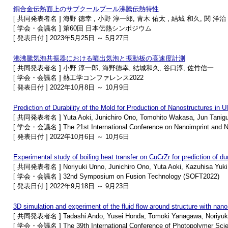
銅合金伝熱面上のサブクールプール沸騰伝熱特性
[ 共同発表者名 ] 海野 德幸 , 小野 淳一郎, 青木 佑太 , 結城 和久, 関 洋治
[ 学会・会議名 ] 第60回 日本伝熱シンポジウム
[ 発表日付 ] 2023年5月25日 ～ 5月27日
沸沸騰気泡共振器における噴出気泡と振動板の高速度計測
[ 共同発表者名 ] 小野 淳一郎, 海野德幸, 結城和久, 谷口淳, 佐竹信一
[ 学会・会議名 ] 熱工学コンファレンス2022
[ 発表日付 ] 2022年10月8日 ～ 10月9日
Prediction of Durability of the Mold for Production of Nanostructures in 
[ 共同発表者名 ] Yuta Aoki, Junichiro Ono, Tomohito Wakasa, Jun Taniguch
[ 学会・会議名 ] The 21st International Conference on Nanoimprint and N
[ 発表日付 ] 2022年10月6日 ～ 10月6日
Experimental study of boiling heat transfer on CuCrZr for prediction of d
[ 共同発表者名 ] Noriyuki Unno, Junichiro Ono, Yuta Aoki, Kazuhisa Yuki, Y
[ 学会・会議名 ] 32nd Symposium on Fusion Technology (SOFT2022)
[ 発表日付 ] 2022年9月18日 ～ 9月23日
3D simulation and experiment of the fluid flow around structure with na
[ 共同発表者名 ] Tadashi Ando, Yusei Honda, Tomoki Yanagawa, Noriyuki U
[ 学会・会議名 ] The 39th International Conference of Photopolymer Scie