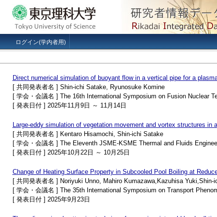
ログイン(学内者用)
Direct numerical simulation of buoyant flow in a vertical pipe for a plas
[ 共同発表者名 ] Shin-ichi Satake, Ryunosuke Komine
[ 学会・会議名 ] The 16th International Symposium on Fusion Nuclear Te
[ 発表日付 ] 2025年11月9日 ～ 11月14日
Large-eddy simulation of vegetation movement and vortex structures in agr
[ 共同発表者名 ] Kentaro Hisamochi, Shin-ichi Satake
[ 学会・会議名 ] The Eleventh JSME-KSME Thermal and Fluids Engineer
[ 発表日付 ] 2025年10月22日 ～ 10月25日
Change of Heating Surface Property in Subcooled Pool Boiling at Reduc
[ 共同発表者名 ] Noriyuki Unno, Mahiro Kumazawa,Kazuhisa Yuki,Shin-ich
[ 学会・会議名 ] The 35th International Symposium on Transport Pheno
[ 発表日付 ] 2025年9月23日