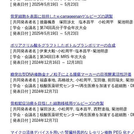
[ 発表日付 ] 2025年5月19日 ～ 5月23日
骨芽細胞を表面に担持したκ-carrageenanゲルビーズの調製
[ 共同発表者名 ] 後藤楓香 塚田渉太 塩本昌平 小松周平 菊池明彦
[ 学会・会議名 ] 第74回高分子学会年次大会
[ 発表日付 ] 2025年5月19日 ～ 5月23日
ポリアクリル酸をグラフトしたボトルブラシポリマーの合成
[ 共同発表者名 ] 伊東大毅･小松周平･塩本昌平･菊池明彦
[ 学会・会議名 ] 第34回日本 MRS 年次大会
[ 発表日付 ] 2024年12月16日 ～ 12月18日
糖突出型DNA修飾金ナノ粒子による腫瘍マーカーの目視酵素活性評価
[ 共同発表者名 ] 福森泰地, 高橋雄大, 小松周平, 宝田徹, 前田瑞夫, 菊
[ 学会・会議名 ] 核酸医薬研究センター/再生医療を加速する超細胞・
[ 発表日付 ] 2024年12月7日
骨粗鬆症治療を目指した細胞移植用ゲルビーズの作製
[ 共同発表者名 ] 塚田渉太, 小松周平, 塩本昌平, 西野達哉, 菊池明彦
[ 学会・会議名 ] 核酸医薬研究センター/再生医療を加速する超細胞・
[ 発表日付 ] 2024年12月7日
マイクロ流体デバイスを用いた腎臓特異的な L-セリン修飾 PEG 化ナ