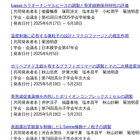
kappa-カラギーナンゲルビーズの調製と骨芽細胞保持特性の評価
[ 共同発表者名 ] 後藤楓香 塚田渉太 塩本昌平 小松周平 菊池明彦
[ 学会・会議名 ] 第41回日本DDS学会学術集会
[ 発表日付 ] 2025年6月17日 ～ 6月18日
温度刺激に応答する微粒子の設計とマクロファージとの相互作用
[ 共同発表者名 ] 菊池明彦
[ 学会・会議名 ] 日本膜学会第47年会
[ 発表日付 ] 2025年6月5日
ポリペプチド主鎖を有するグラフトポリマーの調製とその二次構造変
[ 共同発表者名 ] 秋山浩恵 伊東大毅 塩本昌平 菊池明彦
[ 学会・会議名 ] 第74回高分子学会年次大会
[ 発表日付 ] 2025年5月19日 ～ 5月23日
骨形成促進薬物を内包したポリイオンコンプレックスミセルの調製
[ 共同発表者名 ] 井伊涼子 福森泰地 塩本昌平 秋山好嗣 菊池明彦
[ 学会・会議名 ] 第74回高分子学会年次大会
[ 発表日付 ] 2025年5月19日 ～ 5月23日
表面露出官能基を制御したL-Serine修飾ナノ粒子の調製
[ 共同発表者名 ] 河合永里佳 大塚千夏 塩本昌平 秋山好嗣 菊池明
[ 学会・会議名 ] 第74回高分子学会年次大会