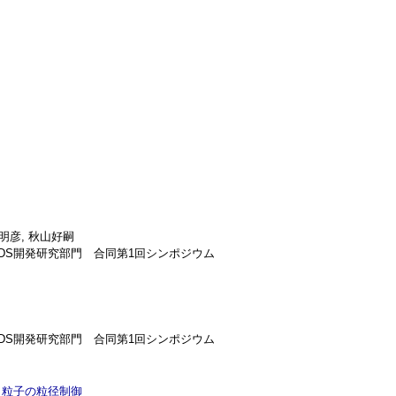
池明彦, 秋山好嗣
DDS開発研究部門 合同第1回シンポジウム
DDS開発研究部門 合同第1回シンポジウム
ノ粒子の粒径制御