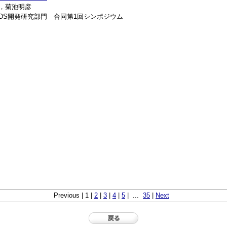
嗣，菊池明彦
DDS開発研究部門 合同第1回シンポジウム
Previous | 1 |
2
|
3
|
4
|
5
| ...
35
|
Next