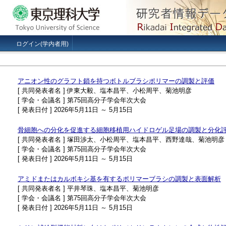
ログイン(学内者用)
アニオン性のグラフト鎖を持つボトルブラシポリマーの調製と評価
[ 共同発表者名 ] 伊東大毅、塩本昌平、小松周平、菊池明彦
[ 学会・会議名 ] 第75回高分子学会年次大会
[ 発表日付 ] 2026年5月11日 ～ 5月15日
骨細胞への分化を促進する細胞移植用ハイドロゲル足場の調製と分化
[ 共同発表者名 ] 塚田渉太、小松周平、塩本昌平、西野達哉、菊池明彦
[ 学会・会議名 ] 第75回高分子学会年次大会
[ 発表日付 ] 2026年5月11日 ～ 5月15日
アミドまたはカルボキシ基を有するポリマーブラシの調製と表面解析
[ 共同発表者名 ] 平井琴珠、塩本昌平、菊池明彦
[ 学会・会議名 ] 第75回高分子学会年次大会
[ 発表日付 ] 2026年5月11日 ～ 5月15日