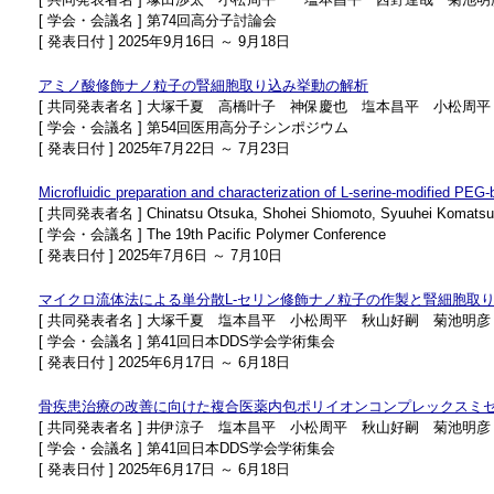
[ 学会・会議名 ] 第74回高分子討論会
[ 発表日付 ] 2025年9月16日 ～ 9月18日
アミノ酸修飾ナノ粒子の腎細胞取り込み挙動の解析
[ 共同発表者名 ] 大塚千夏 高橋叶子 神保慶也 塩本昌平 小松周
[ 学会・会議名 ] 第54回医用高分子シンポジウム
[ 発表日付 ] 2025年7月22日 ～ 7月23日
Microfluidic preparation and characterization of L-serine-modified PEG-b
[ 共同発表者名 ] Chinatsu Otsuka, Shohei Shiomoto, Syuuhei Komatsu, 
[ 学会・会議名 ] The 19th Pacific Polymer Conference
[ 発表日付 ] 2025年7月6日 ～ 7月10日
マイクロ流体法による単分散L-セリン修飾ナノ粒子の作製と腎細胞取
[ 共同発表者名 ] 大塚千夏 塩本昌平 小松周平 秋山好嗣 菊池明彦
[ 学会・会議名 ] 第41回日本DDS学会学術集会
[ 発表日付 ] 2025年6月17日 ～ 6月18日
骨疾患治療の改善に向けた複合医薬内包ポリイオンコンプレックスミ
[ 共同発表者名 ] 井伊涼子 塩本昌平 小松周平 秋山好嗣 菊池明彦
[ 学会・会議名 ] 第41回日本DDS学会学術集会
[ 発表日付 ] 2025年6月17日 ～ 6月18日