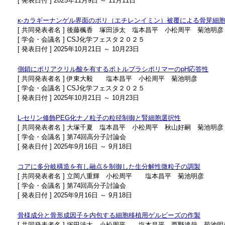
[ 発表日付 ] 2025年11月9日 ～ 11月11日
κ-カラギーナンゲル界面のポリ（エチレンイミン）被覆による骨芽細
[ 共同発表者名 ] 後藤楓香 塚田渉太 塩本昌平 小松周平 菊池明彦
[ 学会・会議名 ] CSJ化学フェスタ２０２５
[ 発表日付 ] 2025年10月21日 ～ 10月23日
側鎖にポリアクリル酸を有するボトルブラシポリマーのpH応答性
[ 共同発表者名 ] 伊東大毅 塩本昌平 小松周平 菊池明彦
[ 学会・会議名 ] CSJ化学フェスタ２０２５
[ 発表日付 ] 2025年10月21日 ～ 10月23日
L-セリン修飾PEG化ナノ粒子の粒径制御と腎細胞選択性
[ 共同発表者名 ] 大塚千夏 塩本昌平 小松周平 秋山好嗣 菊池明彦
[ 学会・会議名 ] 第74回高分子討論会
[ 発表日付 ] 2025年9月16日 ～ 9月18日
コアに多分岐構造を有し融点を制御した生分解性微粒子の調製
[ 共同発表者名 ] 立岡八重輝 小松周平 塩本昌平 菊池明彦
[ 学会・会議名 ] 第74回高分子討論会
[ 発表日付 ] 2025年9月16日 ～ 9月18日
骨様成分と骨形成因子を内包する細胞移植用ゲルビーズの作製
[ 共同発表者名 ] 塚田渉太 小松周平 塩本昌平 西野達哉 菊池明